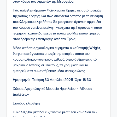
στον κόσμο των λιμανιών της Μεσογείου.
Πώς αλληλεπίδρασαν Φοίνικες και Κρήτες σε αυτό το λιμάνι
της νότιας Κρήτης; Και πώς συνδέεται ο τόπος με τη γέννηση
του ελληνικού αλφαβήτου; Θα μπορούσε άραγε η αμμουδιά
του Κομμού να είναι εκείνη η «εσχατιά της Γόρτυνας», όπου
η ομηρική καταιγίδα έφερε τα πλοία του Μενελάου, χαμένα
στον δρόμο της επιστροφής από την Τροία;
Μέσα από τα αρχαιολογικά ευρήματα ο καθηγητής Wright,
θα φωτίσει άγνωστες πτυχές της ιστορίας αυτού του
κοσμοπολίτικου ναυτικού σταθμού, όπου άνθρωποι από
μακρινούς τόπους, οι θεοί τους, τα γράμματα και τα
εμπορεύματα συναντήθηκαν μέσα στους αιώνες.
Ημερομηνία: Τετάρτη 30 Απριλίου 2025 Ώρα: 18:30
Χώρος: Αρχαιολογικό Μουσείο Ηρακλείου – Αίθουσα
Διαλέξεων
Είσοδος ελεύθερη
Η διάλεξη θα μεταδοθεί ζωντανά μέσω του καναλιού του