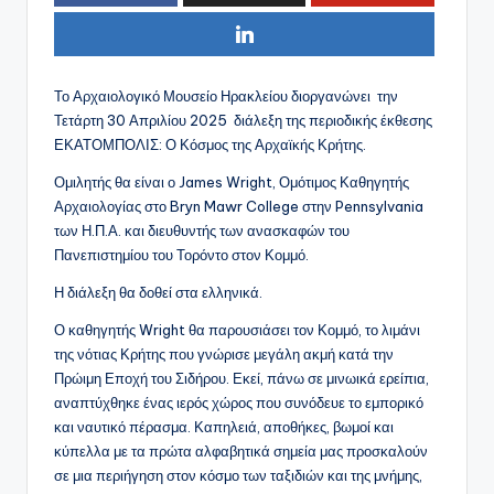
Το Αρχαιολογικό Μουσείο Ηρακλείου διοργανώνει την
Τετάρτη 30 Απριλίου 2025 διάλεξη της περιοδικής έκθεσης
ΕΚΑΤΟΜΠΟΛΙΣ: Ο Κόσμος της Αρχαϊκής Κρήτης.
Ομιλητής θα είναι ο James Wright, Ομότιμος Καθηγητής
Αρχαιολογίας στο Bryn Mawr College στην Pennsylvania
των Η.Π.Α. και διευθυντής των ανασκαφών του
Πανεπιστημίου του Τορόντο στον Κομμό.
Η διάλεξη θα δοθεί στα ελληνικά.
Ο καθηγητής Wright θα παρουσιάσει τον Κομμό, το λιμάνι
της νότιας Κρήτης που γνώρισε μεγάλη ακμή κατά την
Πρώιμη Εποχή του Σιδήρου. Εκεί, πάνω σε μινωικά ερείπια,
αναπτύχθηκε ένας ιερός χώρος που συνόδευε το εμπορικό
και ναυτικό πέρασμα. Καπηλειά, αποθήκες, βωμοί και
κύπελλα με τα πρώτα αλφαβητικά σημεία μας προσκαλούν
σε μια περιήγηση στον κόσμο των ταξιδιών και της μνήμης,