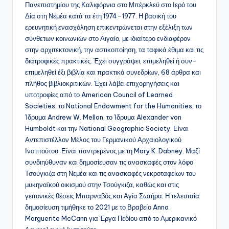
Πανεπιστημίου της Καλιφόρνια στο Μπέρκλεϋ στο Ιερό του
Δία στη Νεμέα κατά τα έτη 1974–1977. Η βασική του
ερευνητική ενασχόληση επικεντρώνεται στην εξέλιξη των
σύνθετων κοινωνιών στο Αιγαίο, με ιδιαίτερο ενδιαφέρον
στην αρχιτεκτονική, την αστικοποίηση, τα ταφικά έθιμα και τις
διατροφικές πρακτικές. Έχει συγγράψει, επιμεληθεί ή συν-
επιμεληθεί έξι βιβλία και πρακτικά συνεδρίων, 68 άρθρα και
πλήθος βιβλιοκριτικών. Έχει λάβει επιχορηγήσεις και
υποτροφίες από το American Council of Learned
Societies, το National Endowment for the Humanities, το
Ίδρυμα Andrew W. Mellon, το Ίδρυμα Alexander von
Humboldt και την National Geographic Society. Είναι
Αντεπιστέλλον Μέλος του Γερμανικού Αρχαιολογικού
Ινστιτούτου. Είναι παντρεμένος με τη Mary K. Dabney. Μαζί
συνδιηύθυναν και δημοσίευσαν τις ανασκαφές στον λόφο
Τσούγκιζα στη Νεμέα και τις ανασκαφές νεκροταφείων του
μυκηναϊκού οικισμού στην Τσούγκιζα, καθώς και στις
γειτονικές θέσεις Μπαρναβός και Αγία Σωτήρα. Η τελευταία
δημοσίευση τιμήθηκε το 2021 με το Βραβείο Anna
Marguerite McCann για Έργα Πεδίου από το Αμερικανικό