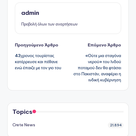
admin
Προβολή όλων των αναρτήσεων
Πλοήγηση
Προηγούμενο Άρθρο
Επόμενο Άρθρο
43χρονος τουρίστας
«Ούτε μια σταγόνα
δημοσιεύσεων
κατέρρευσε και πέθανε
νερού» του Ινδού
ενώ έπαιζε με τον γιο του
ποταμού δεν θα φτάσει
στο Πακιστάν, αναφέρει η
ινδική κυβέρνηση
Topics
Crete News
21,894