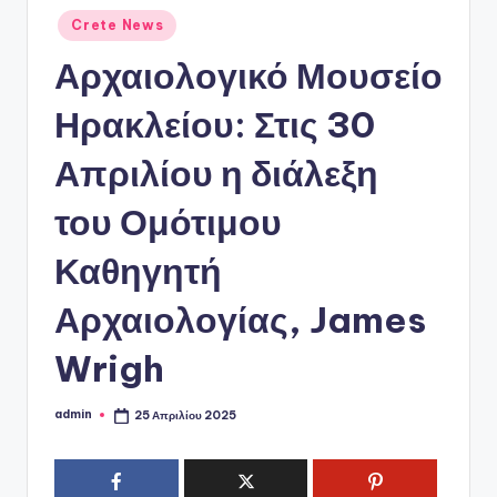
ό
Αναρτήθηκε
Crete News
P
σε
Αρχαιολογικό Μουσείο
o
r
Ηρακλείου: Στις 30
t
Απριλίου η διάλεξη
a
του Ομότιμου
l
Καθηγητή
Αρχαιολογίας, James
Wrigh
admin
25 Απριλίου 2025
Συγγραφέας: