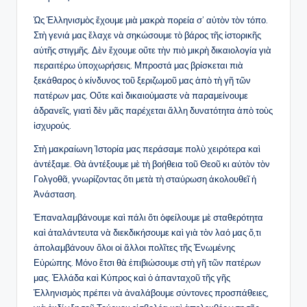
Ὡς Ἑλληνισμὸς ἔχουμε μιὰ μακρὰ πορεία σ’ αὐτὸν τὸν τόπο.
Στὴ γενιά μας ἔλαχε νὰ σηκώσουμε τὸ βάρος τῆς ἱστορικῆς
αὐτῆς στιγμῆς. Δὲν ἔχουμε οὔτε τὴν πιὸ μικρὴ δικαιολογία γιὰ
περαιτέρω ὑποχωρήσεις. Μπροστά μας βρίσκεται πιὰ
ξεκάθαρος ὁ κίνδυνος τοῦ ξεριζωμοῦ μας ἀπὸ τὴ γῆ τῶν
πατέρων μας. Οὔτε καὶ δικαιούμαστε νὰ παραμείνουμε
ἀδρανεῖς, γιατὶ δὲν μᾶς παρέχεται ἄλλη δυνατότητα ἀπὸ τοὺς
ἰσχυρούς.
Στὴ μακραίωνη Ἱστορία μας περάσαμε πολὺ χειρότερα καὶ
ἀντέξαμε. Θὰ ἀντέξουμε μὲ τὴ βοήθεια τοῦ Θεοῦ κι αὐτὸν τὸν
Γολγοθᾶ, γνωρίζοντας ὅτι μετὰ τὴ σταύρωση ἀκολουθεῖ ἡ
Ἀνάσταση.
Ἐπαναλαμβάνουμε καὶ πάλι ὅτι ὀφείλουμε μὲ σταθερότητα
καὶ ἀταλάντευτα νὰ διεκδικήσουμε καὶ γιὰ τὸν λαό μας ὅ,τι
ἀπολαμβάνουν ὅλοι οἱ ἄλλοι πολῖτες τῆς Ἑνωμένης
Εὐρώπης. Μόνο ἔτσι θὰ ἐπιβιώσουμε στὴ γῆ τῶν πατέρων
μας. Ἑλλάδα καὶ Κύπρος καὶ ὁ ἀπανταχοῦ τῆς γῆς
Ἑλληνισμὸς πρέπει νὰ ἀναλάβουμε σύντονες προσπάθειες,