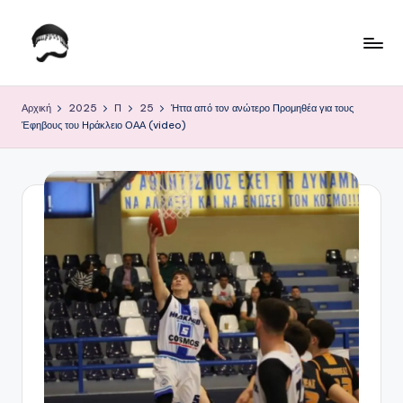
Μετάβαση
σε
Τ
Krhtikos.com
περιεχόμενο
ο
Αρχική
2025
Π
25
Ήττα από τον ανώτερο Προμηθέα για τους
Έφηβους του Ηράκλειο ΟΑΑ (video)
Κ
α
θ
η
μ
ε
ρ
ι
ν