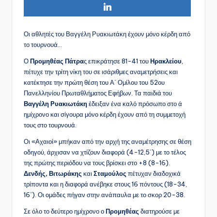
Οι αθλητές του Βαγγέλη Ρυακιωτάκη έχουν μόνο κέρδη από
το τουρνουά…
Ο
Προμηθέας Πάτρα
ς επικράτησε 81-41 του
Ηρακλείου
,
πέτυχε την τρίτη νίκη του σε ισάριθμες αναμετρήσεις και
κατέκτησε την πρώτη θέση του Α΄ Ομίλου του 52ου
Πανελληνίου Πρωταθλήματος Εφήβων. Τα παιδιά του
Βαγγέλη Ρυακιωτάκη
έδειξαν ένα καλό πρόσωπο στο ά
ημίχρονο και σίγουρα μόνο κέρδη έχουν από τη συμμετοχή
τους στο τουρνουά.
Οι «Αχαιοί» μπήκαν από την αρχή της αναμέτρησης σε θέση
οδηγού, άρχισαν να χτίζουν διαφορά (4-12,5΄) με το τέλος
της πρώτης περιόδου να τους βρίσκει στο +8 (8-16).
Δενδής, Βιτωράκης
και
Σταμούλος
πέτυχαν διαδοχικά
τρίποντα και η διαφορά ανέβηκε στους 16 πόντους (18-34,
16΄). Οι ομάδες πήγαν στην ανάπαυλα με το σκορ 20-38.
Σε όλο το δεύτερο ημίχρονο ο
Προμηθέας
διατηρούσε με