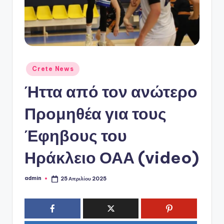
ό
P
o
r
t
Αναρτήθηκε
Crete News
σε
a
Ήττα από τον ανώτερο
l
Προμηθέα για τους
Έφηβους του
Ηράκλειο ΟΑΑ (video)
admin
25 Απριλίου 2025
Συγγραφέας: