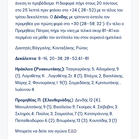
άνεση το προβάδισμα. Η διαφορά πήγε στους 20 πόντους
στο 25΄λεπτό πριν φτάσει στο +24 ( 28-52) με το τέλος του
τρίτου δεκαλέπτου. Ο
Δένδης
με τρίποντο έστειλε τον
προμηθέα για πρώτη φορά στο +30 (28-58, 32΄). Εν τέλει ο
Προμηθέας Πάτρας πήρε την νίκη με τελικό σκορ 81-41 και
περιμένει να μάθει τον αντίπαλο του στον αυριανό ημιτελικό.
Διαιτητές:Βάγγαλης, Κονταξάκης, Ρώτας
Δεκάλεπτα:
8-16, 20-38, 28-52,41-81
Ηράκλειο (Ρυακιωτάκης):
Τσαγκαράκης 5, Αϊλαμάκης 9
(1), Λογοθέτης Κ. , Λογοθέτης Στ. 8 (1), Βλάχος 2, Βασιλάκης,
Μάρης 2, Φανουράκης Ι. 9(1), Σεγρεδάκης 2, Κριτσωτάκης ,
Ιωάννου 4
Προμηθέας Π. (Ελευθεριάδης
): Δενδής 12 (4),
Μανωλιτσάκης 9 (1), Βασίλείου 9, Γκούμας 4, Στέβοβιτς 3,
Σκληρός 4, Πούλος 3, Σταμούλος 7 (1), Κατσιγιάννης 8,
Παπαθεοδώρου 6 (2), Βιτωράκης 13 (3), Κουτσίδης 3 (1)
Μπορείτε να δείτε τον αγώνα
ΕΔΩ