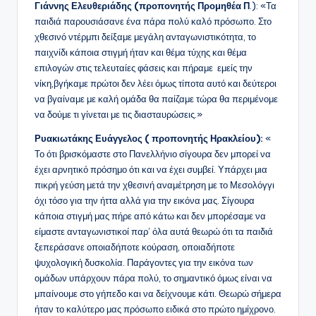
Γιάννης Ελευθεριάδης (προπονητής Προμηθέα Π
.): «Τα
παιδιά παρουσιάσανε ένα πάρα πολύ καλό πρόσωπο. Στο
χθεσινό ντέρμπι δείξαμε μεγάλη ανταγωνιστικότητα, το
παιχνίδι κάποια στιγμή ήταν και θέμα τύχης και θέμα
επιλογών στις τελευταίες φάσεις και πήραμε εμείς την
νίκη,βγήκαμε πρώτοι δεν λέει όμως τίποτα αυτό και δεύτεροι
να βγαίναμε με καλή ομάδα θα παίζαμε τώρα θα περιμένομε
να δούμε τι γίνεται με τις διασταυρώσεις.»
Ρυακιωτάκης Ευάγγελος ( προπονητής Ηρακλείου):
«
Το ότι βρισκόμαστε στο Πανελλήνιο σίγουρα δεν μπορεί να
έχει αρνητικό πρόσημο ότι και να έχει συμβεί. Υπάρχει μια
πικρή γεύση μετά την χθεσινή αναμέτρηση με το Μεσολόγγι
όχι τόσο για την ήττα αλλά για την εικόνα μας. Σίγουρα
κάποια στιγμή μας πήρε από κάτω και δεν μπορέσαμε να
είμαστε ανταγωνιστικοί παρ’ όλα αυτά θεωρώ ότι τα παιδιά
ξεπεράσανε οποιαδήποτε κούραση, οποιαδήποτε
ψυχολογική δυσκολία. Παράγοντες για την εικόνα των
ομάδων υπάρχουν πάρα πολύ, το σημαντικό όμως είναι να
μπαίνουμε στο γήπεδο και να δείχνουμε κάτι. Θεωρώ σήμερα
ήταν το καλύτερο μας πρόσωπο ειδικά στο πρώτο ημίχρονο.