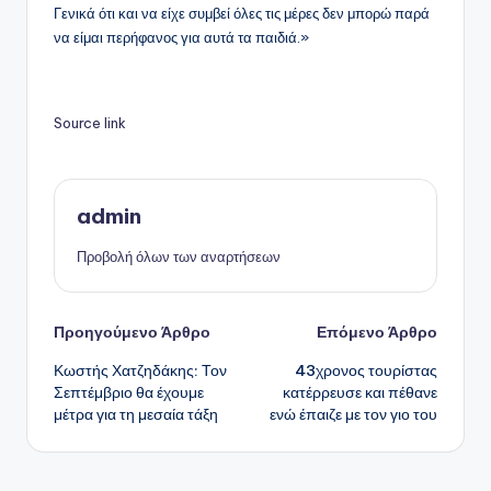
Γενικά ότι και να είχε συμβεί όλες τις μέρες δεν μπορώ παρά
να είμαι περήφανος για αυτά τα παιδιά.»
Source link
admin
Προβολή όλων των αναρτήσεων
Πλοήγηση
Προηγούμενο Άρθρο
Επόμενο Άρθρο
Κωστής Χατζηδάκης: Τον
43χρονος τουρίστας
δημοσιεύσεων
Σεπτέμβριο θα έχουμε
κατέρρευσε και πέθανε
μέτρα για τη μεσαία τάξη
ενώ έπαιζε με τον γιο του