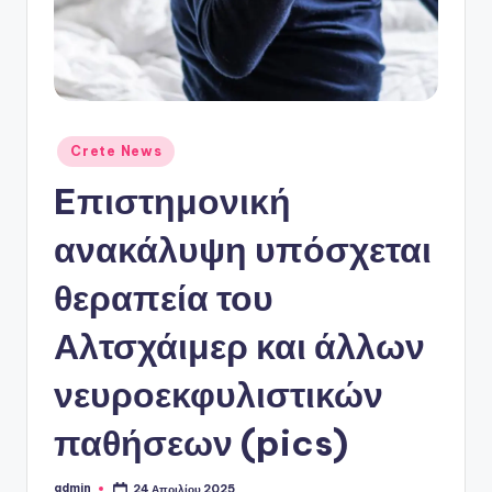
ό
P
o
r
t
Αναρτήθηκε
Crete News
σε
a
Eπιστημονική
l
ανακάλυψη υπόσχεται
θεραπεία του
Αλτσχάιμερ και άλλων
νευροεκφυλιστικών
παθήσεων (pics)
admin
24 Απριλίου 2025