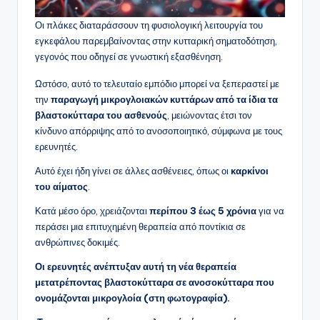
Οι πλάκες διαταράσσουν τη φυσιολογική λειτουργία του
εγκεφάλου παρεμβαίνοντας στην κυτταρική σηματοδότηση,
γεγονός που οδηγεί σε γνωστική εξασθένηση.
Ωστόσο, αυτό το τελευταίο εμπόδιο μπορεί να ξεπεραστεί με
την
παραγωγή μικρογλοιακών κυττάρων από τα ίδια τα
βλαστοκύτταρα του ασθενούς
, μειώνοντας έτσι τον
κίνδυνο απόρριψης από το ανοσοποιητικό, σύμφωνα με τους
ερευνητές.
Αυτό έχει ήδη γίνει σε άλλες ασθένειες, όπως οι
καρκίνοι
του αίματος
.
Κατά μέσο όρο, χρειάζονται
περίπου 3 έως 5 χρόνια
για να
περάσει μια επιτυχημένη θεραπεία από ποντίκια σε
ανθρώπινες δοκιμές.
Οι ερευνητές ανέπτυξαν αυτή τη νέα θεραπεία
μετατρέποντας βλαστοκύτταρα σε ανοσοκύτταρα που
ονομάζονται μικρογλοία (στη φωτογραφία).