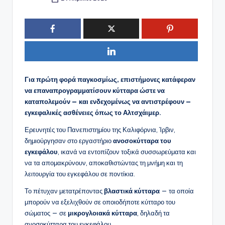
Συγγραφέας:
Για πρώτη φορά παγκοσμίως, επιστήμονες κατάφεραν
να επαναπρογραμματίσουν κύτταρα ώστε να
καταπολεμούν — και ενδεχομένως να αντιστρέφουν —
εγκεφαλικές ασθένειες όπως το Αλτσχάιμερ.
Ερευνητές του Πανεπιστημίου της Καλιφόρνια, Ίρβιν,
δημιούργησαν στο εργαστήριο
ανοσοκύτταρα του
εγκεφάλου
, ικανά να εντοπίζουν τοξικά συσσωρεύματα και
να τα απομακρύνουν, αποκαθιστώντας τη μνήμη και τη
λειτουργία του εγκεφάλου σε ποντίκια.
Το πέτυχαν μετατρέποντας
βλαστικά κύτταρα
— τα οποία
μπορούν να εξελιχθούν σε οποιοδήποτε κύτταρο του
σώματος — σε
μικρογλοιακά κύτταρα
, δηλαδή τα
ανοσοκύτταρα του εγκεφάλου.