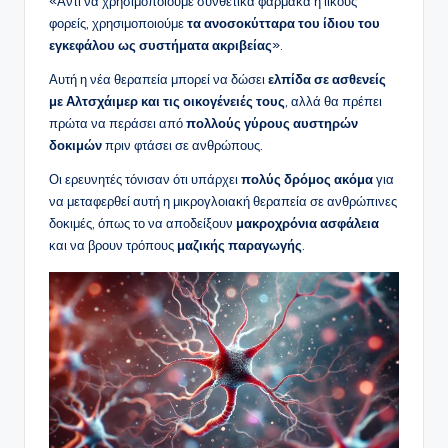
«Αντί να χρησιμοποιούμε συνθετικά φάρμακα ή ιικούς
φορείς, χρησιμοποιούμε
τα ανοσοκύτταρα του ίδιου του
εγκεφάλου ως συστήματα ακριβείας
».
Αυτή η νέα θεραπεία μπορεί να δώσει
ελπίδα σε ασθενείς
με Αλτσχάιμερ και τις οικογένειές τους
, αλλά θα πρέπει
πρώτα να περάσει από
πολλούς γύρους αυστηρών
δοκιμών
πριν φτάσει σε ανθρώπους.
Οι ερευνητές τόνισαν ότι υπάρχει
πολύς δρόμος ακόμα
για
να μεταφερθεί αυτή η μικρογλοιακή θεραπεία σε ανθρώπινες
δοκιμές, όπως το να αποδείξουν
μακροχρόνια ασφάλεια
και να βρουν τρόπους
μαζικής παραγωγής
.