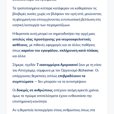
Τα τροποποιημένα κύτταρα κατάφεραν να καθαρίσουν τις
βλαβερές ουσίες χωρίς να βλάψουν τον υγιή ιστό, μειώνοντας
τη φλεγμονή και επιτυγχάνοντας εντυπωσιακή βελτίωση στη
νοητική λειτουργία των πειραματόζωων.
Η θεραπεία αυτή μπορεί να σηματοδοτήσει την αρχή μιας
εντελώς νέας προσέγγισης για νευροεκφυλιστικές
ασθένειες
, με πιθανές εφαρμογές και σε άλλες παθήσεις
όπως
καρκίνο του εγκεφάλου, σκλήρυνση κατά πλάκας
και άλλα.
Σήμερα, σχεδόν
7 εκατομμύρια Αμερικανοί
ζουν με τη νόσο
του Αλτσχάιμερ, σύμφωνα με τον Οργανισμό Alzheimer. Οι
υπάρχουσες θεραπείες απλώς
επιβραδύνουν τα
συμπτώματα
— δεν μπορούν να τα αντιστρέψουν.
Οι
δοκιμές σε ανθρώπους
απέχουν ακόμη αρκετά χρόνια,
όμως τα πρώιμα αποτελέσματα έχουν ενθουσιάσει την
επιστημονική κοινότητα.
Αν η θεραπεία λειτουργήσει στους ανθρώπους όπως στα