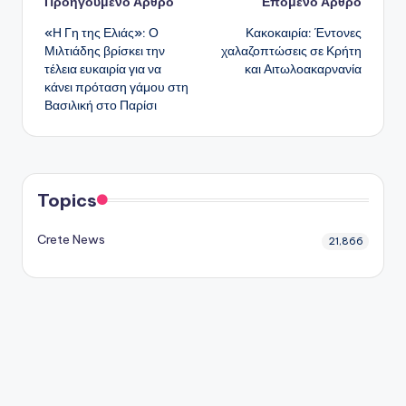
Πλοήγηση
Προηγούμενο Άρθρο
Επόμενο Άρθρο
«Η Γη της Ελιάς»: Ο
Κακοκαιρία: Έντονες
δημοσιεύσεων
Μιλτιάδης βρίσκει την
χαλαζοπτώσεις σε Κρήτη
τέλεια ευκαιρία για να
και Αιτωλοακαρνανία
κάνει πρόταση γάμου στη
Βασιλική στο Παρίσι
Topics
Crete News
21,866