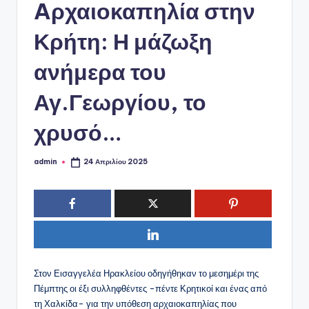
ό
Aρχαιοκαπηλία στην
P
Κρήτη: Η μάζωξη
o
ανήμερα του
r
t
Αγ.Γεωργίου, το
a
χρυσό…
l
admin
24 Απριλίου 2025
Συγγραφέας:
Στον Εισαγγελέα Ηρακλείου οδηγήθηκαν το μεσημέρι της
Πέμπτης οι έξι συλληφθέντες -πέντε Κρητικοί και ένας από
τη Χαλκίδα- για την υπόθεση αρχαιοκαπηλίας που