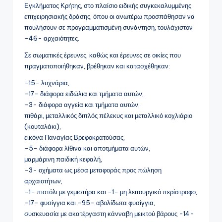
Εγκλήματος Κρήτης, στο πλαίσιο ειδικής συγκεκαλυμμένης
επιχειρησιακής δράσης, όπου οι ανωτέρω προσπάθησαν να
πουλήσουν σε προγραμματισμένη συνάντηση, τουλάχιστον
-46- αρχαιότητες.
Σε σωματικές έρευνες, καθώς και έρευνες σε οικίες που
πραγματοποιήθηκαν, βρέθηκαν και κατασχέθηκαν:
-15- λυχνάρια,
-17- διάφορα ειδώλια και τμήματα αυτών,
-3- διάφορα αγγεία και τμήματα αυτών,
πιθάρι, μεταλλικός διπλός πέλεκυς και μεταλλικό κοχλιάριο
(κουταλάκι),
εικόνα Παναγίας Βρεφοκρατούσας,
-5- διάφορα λίθινα και αποτμήματα αυτών,
μαρμάρινη παιδική κεφαλή,
-3- οχήματα ως μέσα μεταφοράς προς πώληση
αρχαιοτήτων,
-1- πιστόλι με γεμιστήρα και -1- μη λειτουργικό περίστροφο,
-17- φυσίγγια και -95- αβολίδωτα φυσίγγια,
συσκευασία με ακατέργαστη κάνναβη μεικτού βάρους -14-