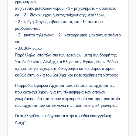
γραμμάριων,
ανιχνευτής μετάλλων νερού, -3- μηχανήματα- συσκευές
και -3- δίσκοι μηχανήματος ανίχνευσης μετάλλων,
-2- ζεύγη βέργες ραβδοσκοπίας και -1- σύστημα
ραβδοσκοπίας,
-6- κινητά τηλέφωνα, -2- καταγραφικά, μηχάνημα σκάνερ
και
-3.030- ευρώ.
Παράλληλα, στο πλαίσιο των ερευνών, με τη συνδρομή της
Υποδιεύθυνσης Δίωξης και Εξιχνίασης Εγκλημάτων Ρόδου,
σχηματίστηκε ξεχωριστή δικογραφία και σε βάρος ατόμου,
καθώς στην οικία του βρέθηκε και κατασχέθηκε περίστροφο.
Η αρμόδια Εφορεία Αρχαιοτήτων, εξέτασε τις αρχαιότητες
που κατασχέθηκαν, για την πλειοψηφία των οποίων,
γνωμάτευσε ότι εμπίπτουν στη νομοθεσία για την προστασία
των αρχαιοτήτων και εν γένει της πολιτιστικής κληρονομιάς.
Οι συλληφθέντες οδηγούνται στην αρμόδια εισαγγελική
Αρχή”.