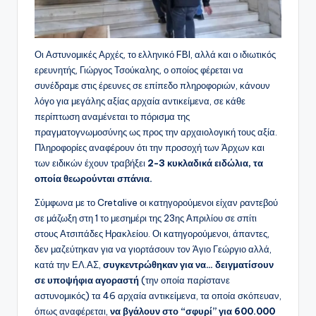
Οι Αστυνομικές Αρχές, το ελληνικό FBI, αλλά και ο ιδιωτικός
ερευνητής, Γιώργος Τσούκαλης, ο οποίος φέρεται να
συνέδραμε στις έρευνες σε επίπεδο πληροφοριών, κάνουν
λόγο για μεγάλης αξίας αρχαία αντικείμενα, σε κάθε
περίπτωση αναμένεται το πόρισμα της
πραγματογνωμοσύνης ως προς την αρχαιολογική τους αξία.
Πληροφορίες αναφέρουν ότι την προσοχή των Άρχων και
των ειδικών έχουν τραβήξει
2-3 κυκλαδικά ειδώλια, τα
οποία θεωρούνται σπάνια.
Σύμφωνα με το Cretalive οι κατηγορούμενοι είχαν ραντεβού
σε μάζωξη στη 1 το μεσημέρι της 23ης Απριλίου σε σπίτι
στους Ατσιπάδες Ηρακλείου. Οι κατηγορούμενοι, άπαντες,
δεν μαζεύτηκαν για να γιορτάσουν τον Άγιο Γεώργιο αλλά,
κατά την ΕΛ.ΑΣ,
συγκεντρώθηκαν για να… δειγματίσουν
σε υποψήφια αγοραστή
(την οποία παρίστανε
αστυνομικός) τα 46 αρχαία αντικείμενα, τα οποία σκόπευαν,
όπως αναφέρεται,
να βγάλουν στο “σφυρί” για 600.000