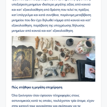
υπεξαίρεση μνημείων ιδιαίτερα μεγάλης αξίας από κοινού
και κατ’ εξακολούθηση από δράστη που τελεί τις πράξεις
κατ΄επάγγελμα και κατά συνήθεια, παράνομη μεταβίβαση
μνημείου που δεν έχει δηλωθεί νόμιμα από κοινού και κατ’
εξακολούθηση, παράβαση της υποχρέωσης δήλωσης
μνημείων από κοινού και κατ’ εξακολούθηση.
Πώς στήθηκε η μεγάλη επιχείρηση
Όλα ξεκίνησαν όταν έφτασαν πληροφορίες στους
αστυνομικούς κατά τις οποίες, τουλάχιστον τρία άτομα, είχαν
στην κατοχή τους αρχαιότητες και σκόπευαν να τις