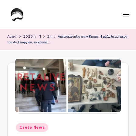
Μετάβαση
σε
Τ
Krhtikos.com
περιεχόμενο
ο
Αρχική
2025
Π
24
Aρχαιοκαπηλία στην Κρήτη: Η μάζωξη ανήμερα
του Αγ.Γεωργίου, το χρυσό…
Κ
α
θ
η
μ
ε
ρ
ι
ν
Αναρτήθηκε
Crete News
σε