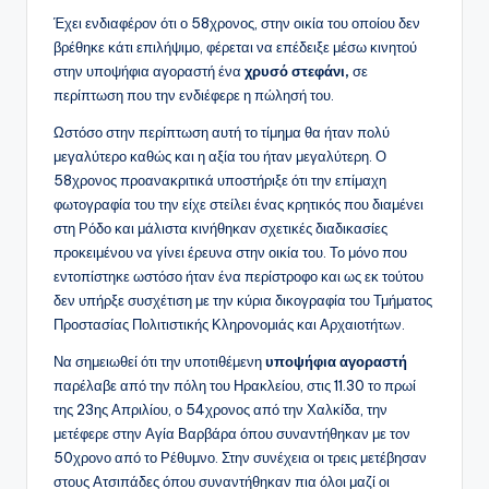
Έχει ενδιαφέρον ότι ο 58χρονος, στην οικία του οποίου δεν
βρέθηκε κάτι επιλήψιμο, φέρεται να επέδειξε μέσω κινητού
στην υποψήφια αγοραστή ένα
χρυσό στεφάνι,
σε
περίπτωση που την ενδιέφερε η πώλησή του.
Ωστόσο στην περίπτωση αυτή το τίμημα θα ήταν πολύ
μεγαλύτερο καθώς και η αξία του ήταν μεγαλύτερη. Ο
58χρονος προανακριτικά υποστήριξε ότι την επίμαχη
φωτογραφία του την είχε στείλει ένας κρητικός που διαμένει
στη Ρόδο και μάλιστα κινήθηκαν σχετικές διαδικασίες
προκειμένου να γίνει έρευνα στην οικία του. Το μόνο που
εντοπίστηκε ωστόσο ήταν ένα περίστροφο και ως εκ τούτου
δεν υπήρξε συσχέτιση με την κύρια δικογραφία του Τμήματος
Προστασίας Πολιτιστικής Κληρονομιάς και Αρχαιοτήτων.
Να σημειωθεί ότι την υποτιθέμενη
υποψήφια αγοραστή
παρέλαβε από την πόλη του Ηρακλείου, στις 11.30 το πρωί
της 23ης Απριλίου, ο 54χρονος από την Χαλκίδα, την
μετέφερε στην Αγία Βαρβάρα όπου συναντήθηκαν με τον
50χρονο από το Ρέθυμνο. Στην συνέχεια οι τρεις μετέβησαν
στους Ατσιπάδες όπου συναντήθηκαν πια όλοι μαζί οι