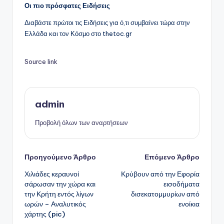
Οι πιο πρόσφατες Ειδήσεις
Διαβάστε πρώτοι τις Ειδήσεις για ό,τι συμβαίνει τώρα στην
Ελλάδα και τον Κόσμο στο thetoc.gr
Source link
admin
Προβολή όλων των αναρτήσεων
Πλοήγηση
Προηγούμενο Άρθρο
Επόμενο Άρθρο
Χιλιάδες κεραυνοί
Κρύβουν από την Εφορία
δημοσιεύσεων
σάρωσαν την χώρα και
εισοδήματα
την Κρήτη εντός λίγων
δισεκατομμυρίων από
ωρών – Αναλυτικός
ενοίκια
χάρτης (pic)