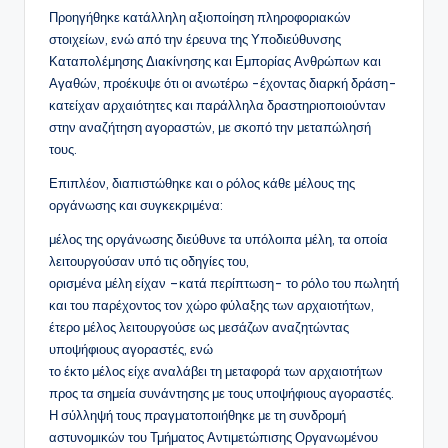
Προηγήθηκε κατάλληλη αξιοποίηση πληροφοριακών
στοιχείων, ενώ από την έρευνα της Υποδιεύθυνσης
Καταπολέμησης Διακίνησης και Εμπορίας Ανθρώπων και
Αγαθών, προέκυψε ότι οι ανωτέρω -έχοντας διαρκή δράση-
κατείχαν αρχαιότητες και παράλληλα δραστηριοποιούνταν
στην αναζήτηση αγοραστών, με σκοπό την μεταπώλησή
τους.
Επιπλέον, διαπιστώθηκε και ο ρόλος κάθε μέλους της
οργάνωσης και συγκεκριμένα:
μέλος της οργάνωσης διεύθυνε τα υπόλοιπα μέλη, τα οποία
λειτουργούσαν υπό τις οδηγίες του,
ορισμένα μέλη είχαν –κατά περίπτωση- το ρόλο του πωλητή
και του παρέχοντος τον χώρο φύλαξης των αρχαιοτήτων,
έτερο μέλος λειτουργούσε ως μεσάζων αναζητώντας
υποψήφιους αγοραστές, ενώ
το έκτο μέλος είχε αναλάβει τη μεταφορά των αρχαιοτήτων
προς τα σημεία συνάντησης με τους υποψήφιους αγοραστές.
Η σύλληψή τους πραγματοποιήθηκε με τη συνδρομή
αστυνομικών του Τμήματος Αντιμετώπισης Οργανωμένου