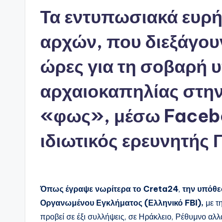
Τα εντυπωσιακά ευρ
αρχών, που διεξάγουν
ώρες για τη σοβαρή 
αρχαιοκαπηλίας στην
«φως», μέσω Faceb
ιδιωτικός ερευνητής
Όπως έγραψε νωρίτερα το Creta24
,
την υπόθε
Οργανωμένου Εγκλήματος (Ελληνικό FBI),
με τ
προβεί σε έξι συλλήψεις, σε Ηράκλειο, Ρέθυμνο αλλ