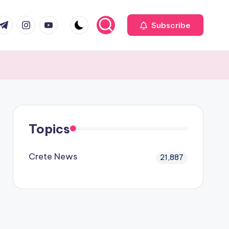
com
r.com
.me
instagram.com
youtube.com
Subscribe
Topics
Crete News
21,887