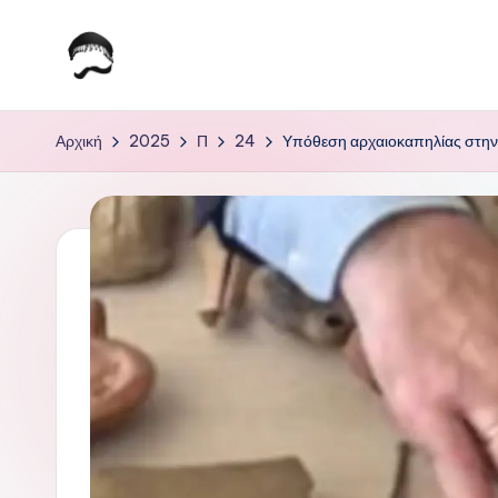
Μετάβαση
σε
Τ
Krhtikos.com
περιεχόμενο
ο
Αρχική
2025
Π
24
Υπόθεση αρχαιοκαπηλίας στην 
Κ
α
θ
η
μ
ε
ρ