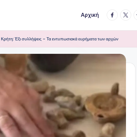
facebook.
twitte
t
Αρχική
Κρήτη: Έξι συλλήψεις – Τα εντυπωσιακά ευρήματα των αρχών