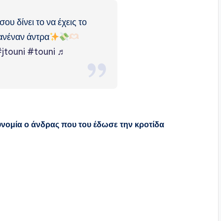
υ δίνει το να έχεις το
κανέναν άντρα
jtouni
#touni
♬
νομία ο άνδρας που του έδωσε την κροτίδα