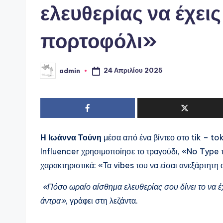
ελευθερίας να έχεις
πορτοφόλι»
24 Απριλίου 2025
admin
Συγγραφέας:
Η Ιωάννα Τούνη
μέσα από ένα βίντεο στο tik – tok
Influencer χρησιμοποίησε το τραγούδι, «No Type 
χαρακτηριστικά: «Τα vibes του να είσαι ανεξάρτητ
«Πόσο ωραίο αίσθημα ελευθερίας σου δίνει το να έχ
άντρα»
, γράφει στη λεζάντα.