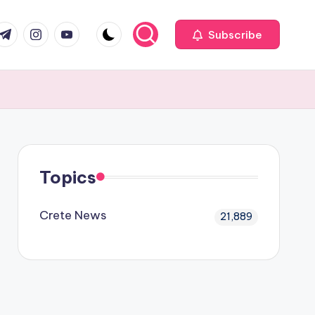
com
r.com
.me
instagram.com
youtube.com
Subscribe
Topics
Crete News
21,889