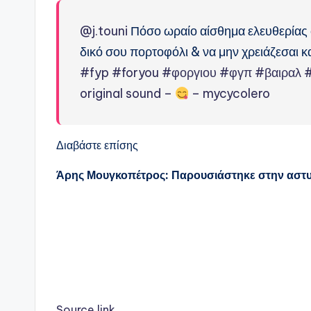
@j.touni
Πόσο ωραίο αίσθημα ελευθερίας σο
δικό σου πορτοφόλι & να μην χρειάζεσαι 
#fyp
#foryou
#φοργιου
#φγπ
#βαιραλ
#
original sound –
– mycycolero
Διαβάστε επίσης
Άρης Μουγκοπέτρος: Παρουσιάστηκε στην αστυ
Source link