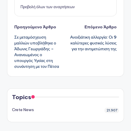
Προβολή όλων των αναρτήσεων
Πλοήγηση
Προηγούμενο Άρθρο
Επόμενο Άρθρο
Σε μεταμόσχευση
Ανοιξιάτικη αλλεργία: Οι 9
δημοσιεύσεων
μαλλιών υποβλήθηκε ο
καλύτερες φυσικές λύσεις
Άδωνις Γεωργιάδης –
για την αντιμετώπιση της
Ανανεωμένος ο
υπουργός Υγείας στη
συνάντηση με τον Πέτσα
Topics
Crete News
21,907