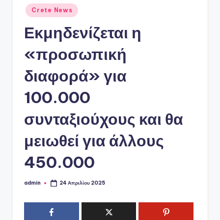
ό
Αναρτήθηκε
Crete News
P
σε
Εκμηδενίζεται η
o
r
«προσωπική
t
διαφορά» για
a
100.000
l
συνταξιούχους και θα
μειωθεί για άλλους
450.000
admin
24 Απριλίου 2025
Συγγραφέας: