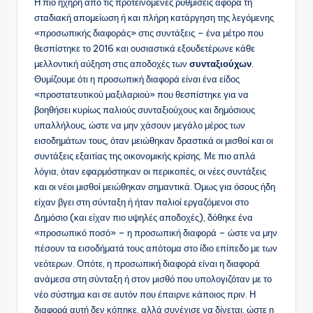
Η πιο ηχηρή από τις προτεινόμενες ρυθμίσεις αφορά τη
σταδιακή απομείωση ή και πλήρη κατάργηση της λεγόμενης
«προσωπικής διαφοράς» στις συντάξεις – ένα μέτρο που
θεσπίστηκε το 2016 και ουσιαστικά εξουδετέρωνε κάθε
μελλοντική αύξηση στις αποδοχές των
συνταξιούχων
.
Θυμίζουμε ότι η προσωπική διαφορά είναι ένα είδος
«προστατευτικού μαξιλαριού» που θεσπίστηκε για να
βοηθήσει κυρίως παλιούς συνταξιούχους και δημόσιους
υπαλλήλους, ώστε να μην χάσουν μεγάλο μέρος των
εισοδημάτων τους, όταν μειώθηκαν δραστικά οι μισθοί και οι
συντάξεις εξαιτίας της οικονομικής κρίσης. Με πιο απλά
λόγια, όταν εφαρμόστηκαν οι περικοπές, οι νέες συντάξεις
και οι νέοι μισθοί μειώθηκαν σημαντικά. Όμως για όσους ήδη
είχαν βγει στη σύνταξη ή ήταν παλιοί εργαζόμενοι στο
Δημόσιο (και είχαν πιο υψηλές αποδοχές), δόθηκε ένα
«προσωπικό ποσό» – η προσωπική διαφορά – ώστε να μην
πέσουν τα εισοδήματά τους απότομα στο ίδιο επίπεδο με των
νεότερων. Οπότε, η προσωπική διαφορά είναι η διαφορά
ανάμεσα στη σύνταξη ή στον μισθό που υπολογιζόταν με το
νέο σύστημα και σε αυτόν που έπαιρνε κάποιος πριν. Η
διαφορά αυτή δεν κόπηκε, αλλά συνέχισε να δίνεται, ώστε η