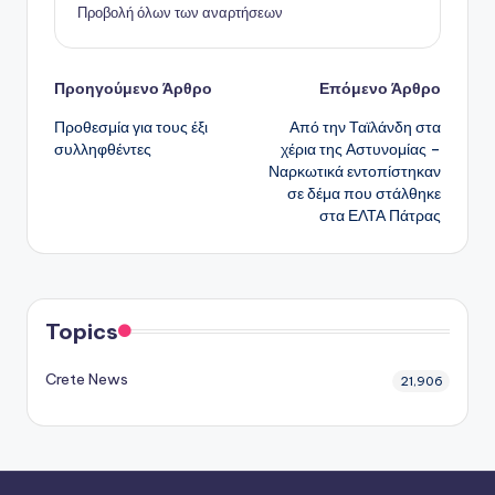
Προβολή όλων των αναρτήσεων
Πλοήγηση
Προηγούμενο Άρθρο
Επόμενο Άρθρο
Προθεσμία για τους έξι
Από την Ταϊλάνδη στα
δημοσιεύσεων
συλληφθέντες
χέρια της Αστυνομίας –
Ναρκωτικά εντοπίστηκαν
σε δέμα που στάλθηκε
στα ΕΛΤΑ Πάτρας
Topics
Crete News
21,906