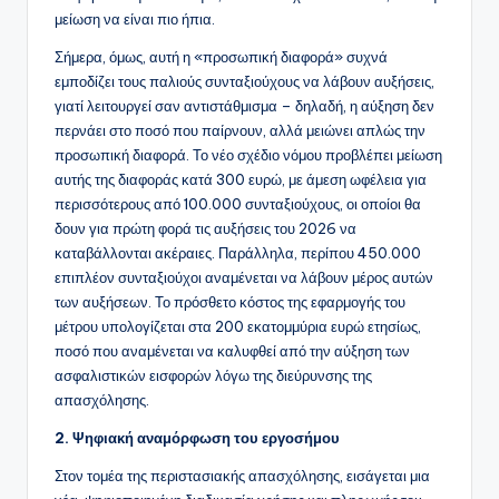
μείωση να είναι πιο ήπια.
Σήμερα, όμως, αυτή η «προσωπική διαφορά» συχνά
εμποδίζει τους παλιούς συνταξιούχους να λάβουν αυξήσεις,
γιατί λειτουργεί σαν αντιστάθμισμα – δηλαδή, η αύξηση δεν
περνάει στο ποσό που παίρνουν, αλλά μειώνει απλώς την
προσωπική διαφορά. Το νέο σχέδιο νόμου προβλέπει μείωση
αυτής της διαφοράς κατά 300 ευρώ, με άμεση ωφέλεια για
περισσότερους από 100.000 συνταξιούχους, οι οποίοι θα
δουν για πρώτη φορά τις αυξήσεις του 2026 να
καταβάλλονται ακέραιες. Παράλληλα, περίπου 450.000
επιπλέον συνταξιούχοι αναμένεται να λάβουν μέρος αυτών
των αυξήσεων. Το πρόσθετο κόστος της εφαρμογής του
μέτρου υπολογίζεται στα 200 εκατομμύρια ευρώ ετησίως,
ποσό που αναμένεται να καλυφθεί από την αύξηση των
ασφαλιστικών εισφορών λόγω της διεύρυνσης της
απασχόλησης.
2. Ψηφιακή αναμόρφωση του εργοσήμου
Στον τομέα της περιστασιακής απασχόλησης, εισάγεται μια