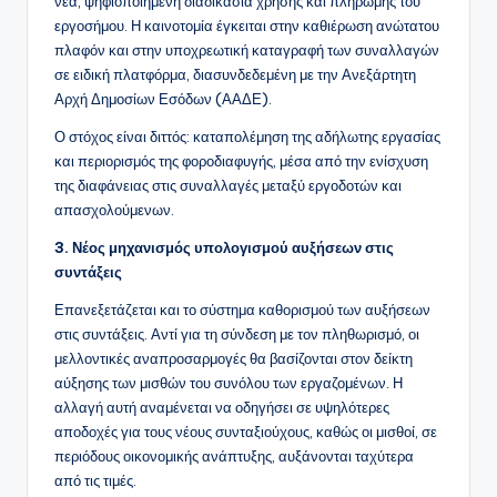
νέα, ψηφιοποιημένη διαδικασία χρήσης και πληρωμής του
εργοσήμου. Η καινοτομία έγκειται στην καθιέρωση ανώτατου
πλαφόν και στην υποχρεωτική καταγραφή των συναλλαγών
σε ειδική πλατφόρμα, διασυνδεδεμένη με την Ανεξάρτητη
Αρχή Δημοσίων Εσόδων (ΑΑΔΕ).
Ο στόχος είναι διττός: καταπολέμηση της αδήλωτης εργασίας
και περιορισμός της φοροδιαφυγής, μέσα από την ενίσχυση
της διαφάνειας στις συναλλαγές μεταξύ εργοδοτών και
απασχολούμενων.
3. Νέος μηχανισμός υπολογισμού αυξήσεων στις
συντάξεις
Επανεξετάζεται και το σύστημα καθορισμού των αυξήσεων
στις συντάξεις. Αντί για τη σύνδεση με τον πληθωρισμό, οι
μελλοντικές αναπροσαρμογές θα βασίζονται στον δείκτη
αύξησης των μισθών του συνόλου των εργαζομένων. Η
αλλαγή αυτή αναμένεται να οδηγήσει σε υψηλότερες
αποδοχές για τους νέους συνταξιούχους, καθώς οι μισθοί, σε
περιόδους οικονομικής ανάπτυξης, αυξάνονται ταχύτερα
από τις τιμές.