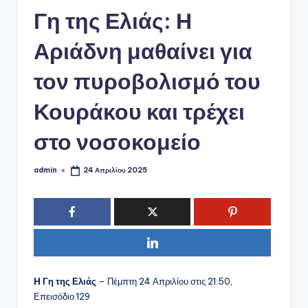
ό
Γη της Ελιάς: Η
P
o
Αριάδνη μαθαίνει για
r
τον πυροβολισμό του
t
Κουράκου και τρέχει
a
l
στο νοσοκομείο
admin
24 Απριλίου 2025
Συγγραφέας:
H Γη της Ελιάς
– Πέμπτη 24 Απριλίου στις 21:50,
Επεισόδιο 129