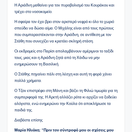
Η Αριάδνη μαθαίνει για τον πυροβολισμό του Κουράκου και
τρέχει στο νοσοκομείο.
Η σφαίρα τον έχει βρει στον αριστερό νεφρό κι όλο το χωριό
σπεύδει να δώσει αίμα. Ο Μιχάλης είναι από τους πρώτους
που συμπαραστέκονται στην Αριάδνη, σε αντίθεση με τον
Στάθη που συνεχίζει να κρατάει σκληρή στάση.
Οι εκδρομείς στο Παρίσι απολαμβάνουν αμέριμνοι το ταξίδι
τους, μιας και η Αριάδνη ζητά από τη Χάιδω να μην
ενημερώσουν τη Βασιλική.
Ο Στάθης πηγαίνει πάλι στη λέσχη και αυτή τη φορά χάνει
πολλά χρήματα.
Ο Τζον επιστρέφει στη Μάνη και βάζει τη Φιλιώ τιμωρία για τη
συμπεριφορά της. Η Αρετή αλλάζει ρότα κι αρχίζει να ξοδεύει
αλόγιστα, ενώ ενημερώνει την Κούλα ότι αποκλήρωσε τα
παιδιά της.
Διαβάστε επίσης
Μαρία Ηλιάκη: “Πριν τον σύντροφό μου οι σχέσεις μου