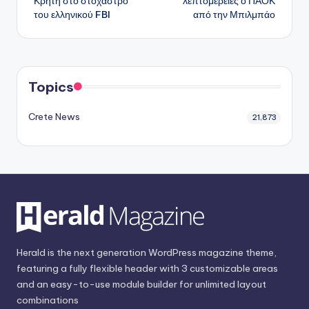
Κρήτη στο στόχαστρο
λεπτομέρειες ο ΠΑΟΚ
του ελληνικού FBI
από την Μπιλμπάο
Topics
Crete News
21,873
Herald is the next generation WordPress magazine theme,
featuring a fully flexible header with 3 customizable areas
and an easy-to-use module builder for unlimited layout
combinations