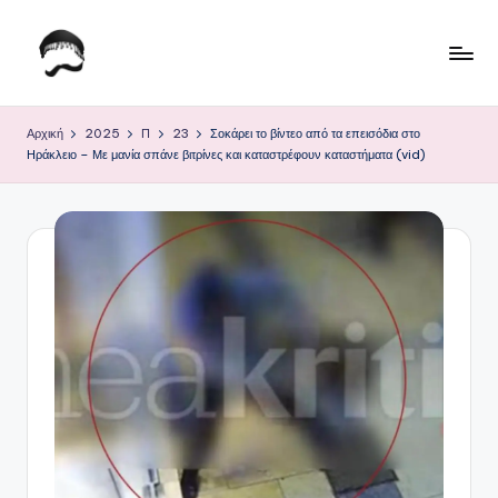
Μετάβαση
σε
Τ
Krhtikos.com
περιεχόμενο
ο
Αρχική
2025
Π
23
Σοκάρει το βίντεο από τα επεισόδια στο
Ηράκλειο – Με μανία σπάνε βιτρίνες και καταστρέφουν καταστήματα (vid)
Κ
α
θ
η
μ
ε
ρ
ι
ν