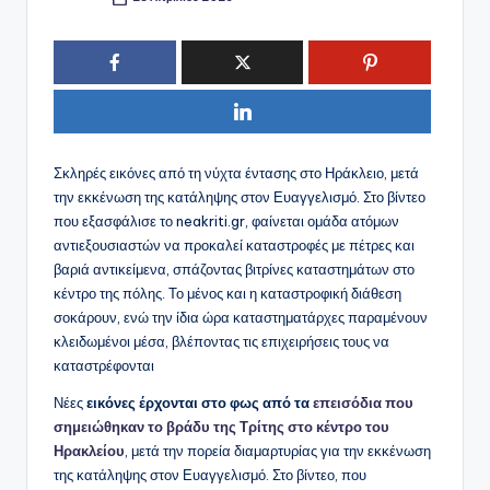
Συγγραφέας:
Σκληρές εικόνες από τη νύχτα έντασης στο Ηράκλειο, μετά
την εκκένωση της κατάληψης στον Ευαγγελισμό. Στο βίντεο
που εξασφάλισε το neakriti.gr, φαίνεται ομάδα ατόμων
αντιεξουσιαστών να προκαλεί καταστροφές με πέτρες και
βαριά αντικείμενα, σπάζοντας βιτρίνες καταστημάτων στο
κέντρο της πόλης. Το μένος και η καταστροφική διάθεση
σοκάρουν, ενώ την ίδια ώρα καταστηματάρχες παραμένουν
κλειδωμένοι μέσα, βλέποντας τις επιχειρήσεις τους να
καταστρέφονται
Νέες
εικόνες έρχονται στο φως από τα
επεισόδια που
σημειώθηκαν το βράδυ της Τρίτης στο κέντρο του
Ηρακλείου
, μετά την πορεία διαμαρτυρίας για την εκκένωση
της κατάληψης στον Ευαγγελισμό. Στο βίντεο, που