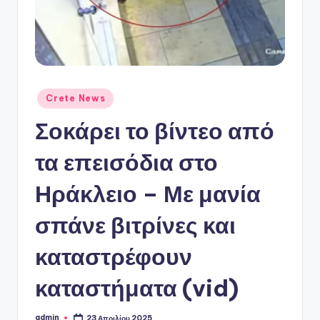
ό
P
o
r
t
Αναρτήθηκε
Crete News
σε
a
Σοκάρει το βίντεο από
l
τα επεισόδια στο
Ηράκλειο – Με μανία
σπάνε βιτρίνες και
καταστρέφουν
καταστήματα (vid)
admin
23 Απριλίου 2025