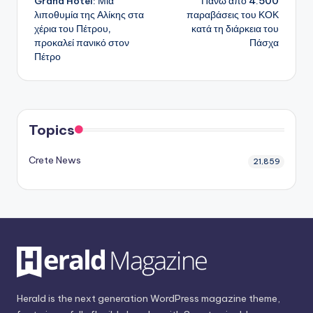
Grand Hotel: Μια
Πάνω από 4.500
δημοσιεύσεων
λιποθυμία της Αλίκης στα
παραβάσεις του ΚΟΚ
χέρια του Πέτρου,
κατά τη διάρκεια του
προκαλεί πανικό στον
Πάσχα
Πέτρο
Topics
Crete News
21,859
Herald is the next generation WordPress magazine theme,