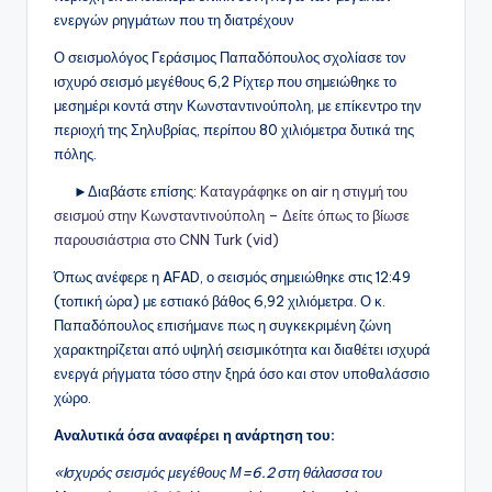
ενεργών ρηγμάτων που τη διατρέχουν
Ο σεισμολόγος Γεράσιμος Παπαδόπουλος σχολίασε τον
ισχυρό σεισμό μεγέθους 6,2 Ρίχτερ που σημειώθηκε το
μεσημέρι κοντά στην Κωνσταντινούπολη, με επίκεντρο την
περιοχή της Σηλυβρίας, περίπου 80 χιλιόμετρα δυτικά της
πόλης.
►Διαβάστε επίσης:
Καταγράφηκε on air η στιγμή του
σεισμού στην Κωνσταντινούπολη – Δείτε όπως το βίωσε
παρουσιάστρια στο CNN Turk (vid)
Όπως ανέφερε η AFAD, ο σεισμός σημειώθηκε στις 12:49
(τοπική ώρα) με εστιακό βάθος 6,92 χιλιόμετρα. Ο κ.
Παπαδόπουλος επισήμανε πως η συγκεκριμένη ζώνη
χαρακτηρίζεται από υψηλή σεισμικότητα και διαθέτει ισχυρά
ενεργά ρήγματα τόσο στην ξηρά όσο και στον υποθαλάσσιο
χώρο.
Αναλυτικά όσα αναφέρει η ανάρτηση του:
«Iσχυρός σεισμός μεγέθους Μ=6.2 στη θάλασσα του