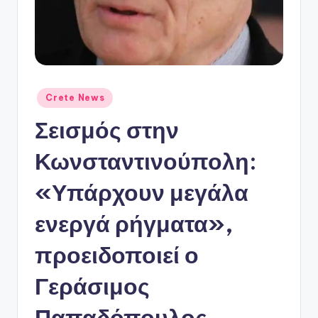
ό
P
o
r
t
Αναρτήθηκε
Crete News
σε
a
Σεισμός στην
l
Κωνσταντινούπολη:
«Υπάρχουν μεγάλα
ενεργά ρήγματα»,
προειδοποιεί ο
Γεράσιμος
Παπαδόπουλος