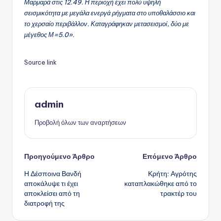
Μαρμαρά στις 12.49. Η περιοχή έχει πολύ υψηλή
σεισμικότητα με μεγάλα ενεργά ρήγματα στο υποθαλάσσιο και
το χερσαίο περιβάλλον. Καταγράφηκαν μετασεισμοί, δύο με
μέγεθος Μ=5.0».
Source link
admin
Προβολή όλων των αναρτήσεων
Πλοήγηση
Προηγούμενο Άρθρο
Επόμενο Άρθρο
Η Δέσποινα Βανδή
Κρήτη: Αγρότης
δημοσιεύσεων
αποκάλυψε τι έχει
καταπλακώθηκε από το
αποκλείσει από τη
τρακτέρ του
διατροφή της