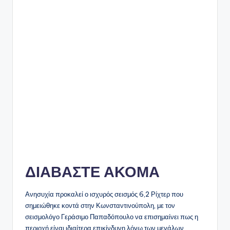
ΔΙΑΒΑΣΤΕ ΑΚΟΜΑ
Ανησυχία προκαλεί ο ισχυρός σεισμός 6,2 Ρίχτερ που
σημειώθηκε κοντά στην Κωνσταντινούπολη, με τον
σεισμολόγο Γεράσιμο Παπαδόπουλο να επισημαίνει πως η
περιοχή είναι ιδιαίτερα επικίνδυνη λόγω των μεγάλων