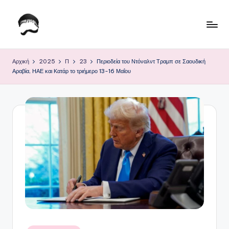
Μετάβαση
σε
Τ
Krhtikos.com
περιεχόμενο
ο
Αρχική
2025
Π
23
Περιοδεία του Ντόναλντ Τραμπ σε Σαουδική
Αραβία, ΗΑΕ και Κατάρ το τριήμερο 13-16 Μαΐου
Κ
α
θ
η
μ
ε
ρ
ι
ν