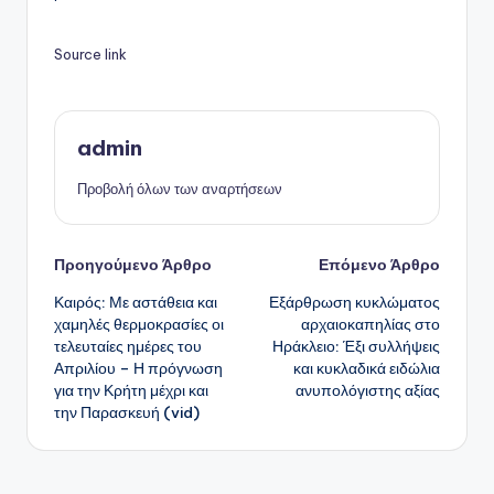
Source link
admin
Προβολή όλων των αναρτήσεων
Πλοήγηση
Προηγούμενο Άρθρο
Επόμενο Άρθρο
Καιρός: Με αστάθεια και
Εξάρθρωση κυκλώματος
δημοσιεύσεων
χαμηλές θερμοκρασίες οι
αρχαιοκαπηλίας στο
τελευταίες ημέρες του
Ηράκλειο: Έξι συλλήψεις
Απριλίου – Η πρόγνωση
και κυκλαδικά ειδώλια
για την Κρήτη μέχρι και
ανυπολόγιστης αξίας
την Παρασκευή (vid)