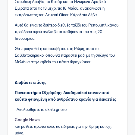
Σαουδική Αραβία, το Κατάρ και τα Ηνωμένα Αραβικά
Εμιράτα από τις 13 μέχρι τις 16 Μαΐου, ανακοίνωσε η
εκπρόσωπος του Λευκού Οίκου Κάρολαϊν Λέβιτ.
Αυτό θα είναι το δεύτερο διεθνές ταξίδι του Ρεπουμπλικάνου
προέδρου αφού ανέλαβε τα καθήκοντά του στις 20
Ιανουαρίου.
Θα προηγηθεί η επίσκεψή του στη Ρώμη, αυτό το
Σαββατοκύριακο, όπου θα παραστεί μαζί με τη σύζυγό του
Μελάνια στην κηδεία του πάπα Φραγκίσκου.
Διαβάστε επίσης
Πανεπιστήμιο Οξφόρδης: Ακαδημαϊκοί έπιναν από
κούπα φτιαγμένη από ανθρώπινο κρανίο για δεκαετίες
Ακολουθήστε το ekriti.gr στο
Google News
και μάθετε πρώτοι όλες τις ειδήσεις για την Κρήτη και όχι
μόνο.