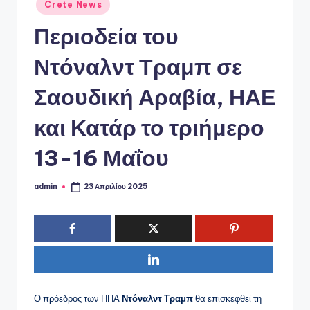
ό
Αναρτήθηκε
Crete News
σε
P
Περιοδεία του
o
Ντόναλντ Τραμπ σε
r
t
Σαουδική Αραβία, ΗΑΕ
a
και Κατάρ το τριήμερο
l
13-16 Μαΐου
admin
23 Απριλίου 2025
Συγγραφέας:
Ο πρόεδρος των ΗΠΑ
Ντόναλντ Τραμπ
θα επισκεφθεί τη