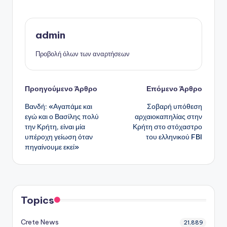
admin
Προβολή όλων των αναρτήσεων
Πλοήγηση
Προηγούμενο Άρθρο
Επόμενο Άρθρο
Βανδή: «Αγαπάμε και
Σοβαρή υπόθεση
δημοσιεύσεων
εγώ και ο Βασίλης πολύ
αρχαιοκαπηλίας στην
την Κρήτη, είναι μία
Κρήτη στο στόχαστρο
υπέροχη γείωση όταν
του ελληνικού FBI
πηγαίνουμε εκεί»
Topics
Crete News
21,889