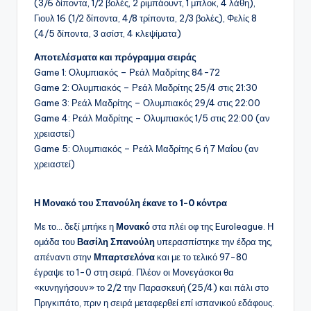
(3/6 δίποντα, 1/2 βολές, 2 ριμπάουντ, 1 μπλοκ, 4 λάθη),
Γιουλ 16 (1/2 δίποντα, 4/8 τρίποντα, 2/3 βολές), Φελίς 8
(4/5 δίποντα, 3 ασίστ, 4 κλεψίματα)
Αποτελέσματα και πρόγραμμα σειράς
Game 1: Ολυμπιακός – Ρεάλ Μαδρίτης 84-72
Game 2: Ολυμπιακός – Ρεάλ Μαδρίτης 25/4 στις 21:30
Game 3: Ρεάλ Μαδρίτης – Ολυμπιακός 29/4 στις 22:00
Game 4: Ρεάλ Μαδρίτης – Ολυμπιακός 1/5 στις 22:00 (αν
χρειαστεί)
Game 5: Ολυμπιακός – Ρεάλ Μαδρίτης 6 ή 7 Μαΐου (αν
χρειαστεί)
Η Μονακό του Σπανούλη έκανε το 1-0 κόντρα
Με το… δεξί μπήκε η
Μονακό
στα πλέι οφ της Euroleague. Η
ομάδα του
Βασίλη Σπανούλη
υπερασπίστηκε την έδρα της,
απέναντι στην
Μπαρτσελόνα
και με το τελικό 97-80
έγραψε το 1-0 στη σειρά. Πλέον οι Μονεγάσκοι θα
«κυνηγήσουν» το 2/2 την Παρασκευή (25/4) και πάλι στο
Πριγκιπάτο, πριν η σειρά μεταφερθεί επί ισπανικού εδάφους.