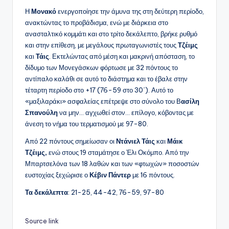
Η
Μονακό
ενεργοποίησε την άμυνα της στη δεύτερη περίοδο,
ανακτώντας το προβάδισμα, ενώ με διάρκεια στο
ανασταλτικό κομμάτι και στο τρίτο δεκάλεπτο, βρήκε ρυθμό
και στην επίθεση, με μεγάλους πρωταγωνιστές τους
Τζέιμς
και
Τάις
. Εκτελώντας από μέση και μακρινή απόσταση, το
δίδυμο των Μονεγάσκων φόρτωσε με 32 πόντους το
αντίπαλο καλάθι σε αυτό το διάστημα και το έβαλε στην
τέταρτη περίοδο στο +17 (76-59 στο 30΄). Αυτό το
«μαξιλαράκι» ασφαλείας επέτρεψε στο σύνολο του Β
ασίλη
Σπανούλη
να μην… αγχωθεί στον… επίλογο, κόβοντας με
άνεση το νήμα του τερματισμού με 97-80.
Από 22 πόντους σημείωσαν οι
Ντάνιελ Τάις
και
Μάικ
Τζέιμς,
ενώ στους 19 σταμάτησε ο Έλι Οκόμπο. Από την
Μπαρτσελόνα των 18 λαθών και των «φτωχών» ποσοστών
ευστοχίας ξεχώρισε ο
Κέβιν Πάντερ
με 16 πόντους.
Τα δεκάλεπτα
: 21-25, 44-42, 76-59, 97-80
Source link