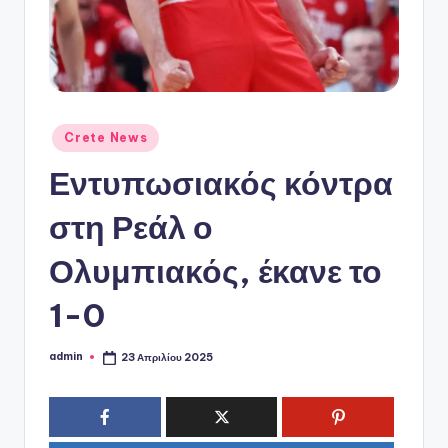
ό
P
o
r
t
Αναρτήθηκε
Crete News
σε
a
Εντυπωσιακός κόντρα
l
στη Ρεάλ ο
Ολυμπιακός, έκανε το
1-0
admin
23 Απριλίου 2025
Συγγραφέας: