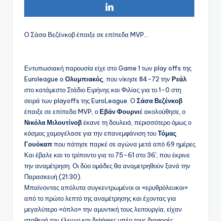
Ο Σάσα Βεζένκοβ έπαιξε σε επίπεδα MVP…
Εντυπωσιακή παρουσία είχε στο Game 1 των play offs της
Euroleague o
Ολυμπιακός
, που νίκησε 84-72 την
Ρεάλ
στο κατάμεστο Στάδιο Ειρήνης και Φιλίας για το 1-0 στη
σειρά των playoffs της EuroLeague. Ο
Σάσα Βεζένκοβ
έπαιξε σε επίπεδα MVP, ο
Εβάν Φουρνι
έ ακολούθησε, ο
Νικόλα Μιλουτίνοβ
έκανε τη δουλειά, περισσότερο όμως ο
κόσμος χαμογέλασε για την επανεμφάνιση του
Τόμας
Γουόκαπ
που πάτησε παρκέ σε αγώνα μετά από 69 ημέρες.
Και έβαλε και το τρίποντο για το 75-61 στο 36′, που έκρινε
την αναμέτρηση. Οι δύο ομάδες θα αναμετρηθούν ξανά την
Παρασκευή (21:30).
Μπαίνοντας απόλυτα συγκεντρωμένοι οι «ερυθρόλευκοι»
από το πρώτο λεπτό της αναμέτρησης και έχοντας για
μεγαλύτερο «όπλο» την αμυντική τους λειτουργία, είχαν
σταθερά τον έλεγχο και διψήφιες υπέρ τους διαφορές,