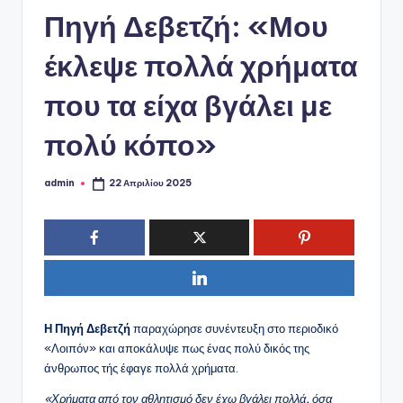
ό
Πηγή Δεβετζή: «Μου
P
o
έκλεψε πολλά χρήματα
r
που τα είχα βγάλει με
t
πολύ κόπο»
a
l
admin
22 Απριλίου 2025
Συγγραφέας:
Η Πηγή Δεβετζή
παραχώρησε συνέντευξη στο περιοδικό
«Λοιπόν» και αποκάλυψε πως ένας πολύ δικός της
άνθρωπος τής έφαγε πολλά χρήματα.
«Χρήματα από τον αθλητισμό δεν έχω βγάλει πολλά, όσα