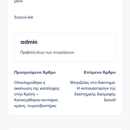
μόνο.
Source link
admin
Προβολή όλων των αναρτήσεων
Πλοήγηση
Προηγούμενο Άρθρο
Επόμενο Άρθρο
Ολοκληρώθηκε η
Μπριζόλες στο διάστημα:
δημοσιεύσεων
εκκένωση της κατάληψης
Η «επανάσταση» της
στην Κρήτη –
διαστημικής διατροφής
Κατασχέθηκαν κοντάρια,
ξεκινά!
κράνη, πυροσβεστήρες