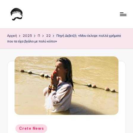
Μετάβαση
σε
Τ
Krhtikos.com
περιεχόμενο
ο
Αρχική
2025
Π
22
Πηγή Δεβετζή: «Μου έκλεψε πολλά χρήματα
που τα είχα βγάλει με πολύ κόπο»
Κ
α
θ
η
μ
ε
ρ
ι
ν
Αναρτήθηκε
Crete News
σε