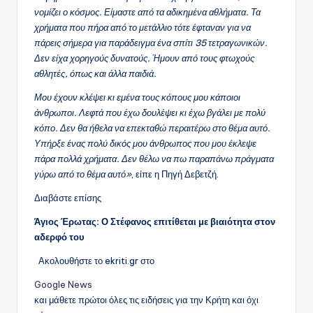
νομίζει ο κόσμος. Είμαστε από τα αδικημένα αθλήματα. Τα
χρήματα που πήρα από το μετάλλιο τότε έφταναν για να
πάρεις σήμερα για παράδειγμα ένα σπίτι 35 τετραγωνικών.
Δεν είχα χορηγούς δυνατούς. Ήμουν από τους φτωχούς
αθλητές, όπως και άλλα παιδιά.
Μου έχουν κλέψει κι εμένα τους κόπους μου κάποιοι
άνθρωποι. Λεφτά που έχω δουλέψει κι έχω βγάλει με πολύ
κόπο. Δεν θα ήθελα να επεκταθώ περαιτέρω στο θέμα αυτό.
Υπήρξε ένας πολύ δικός μου άνθρωπος που μου έκλεψε
πάρα πολλά χρήματα. Δεν θέλω να πω παραπάνω πράγματα
γύρω από το θέμα αυτό»
, είπε η Πηγή Δεβετζή.
Διαβάστε επίσης
Άγιος Έρωτας: Ο Στέφανος επιτίθεται με βιαιότητα στον
αδερφό του
Ακολουθήστε το ekriti.gr στο
Google News
και μάθετε πρώτοι όλες τις ειδήσεις για την Κρήτη και όχι