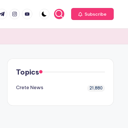
com
r.com
.me
instagram.com
youtube.com
Subscribe
Topics
Crete News
21,880