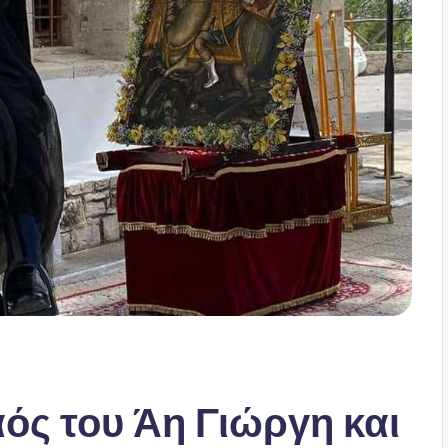
ός του Άη Γιώργη και