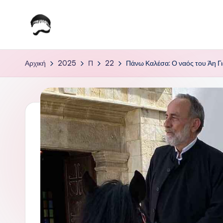
Μετάβαση
σε
Τ
Krhtikos.com
περιεχόμενο
ο
Αρχική
2025
Π
22
Πάνω Καλέσα: Ο ναός του Άη Γ
Κ
α
θ
η
μ
ε
ρ