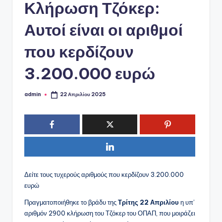
ό
Κλήρωση Τζόκερ:
P
Αυτοί είναι οι αριθμοί
o
που κερδίζουν
r
t
3.200.000 ευρώ
a
admin
l
22 Απριλίου 2025
Συγγραφέας:
Δείτε τους τυχερούς αριθμούς που κερδίζουν 3.200.000
ευρώ
Πραγματοποιήθηκε το βράδυ της
Τρίτης 22 Απριλίου
η υπ’
αριθμόν 2900 κλήρωση του Τζόκερ του ΟΠΑΠ, που μοιράζει