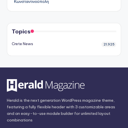
Κωνσταντινούπολη
Topics
Crete News
21,925
Herald is the next generation WordPress magazine theme,
featuring a fully flexible header with 3 customizable areas
and an easy-to-use module builder for unlimited layout
combinations