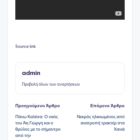
Source link
admin
Προβολή όλων των αναρτήσεων
Πλοήγηση
Προηγούμενο Άρθρο
Επόμενο Άρθρο
Πάνω Καλέσα: Ο ναός
Νεκρός ηλικιωμένος από
δημοσιεύσεων
του Άη Γιώργη και ο
ανατροπή τρακτέρ στα
θρύλος με το σήμαντρο
Χανιά
από την