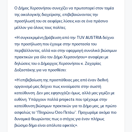
Ο Δήμος Χερσονήσου συνεχίζει να πρωτοπορεί στον τομέα
της οικολογικής διαχείρισης, επιβεβαιώνοντας την
προσήλωσή του σε αειφόρες λύσεις και σε ένα πράσινο
μέλλον για όλους τους πολίτες.
«Η συγκεκριμένη βράβευση από την TUV AUSTRIA δείχνει
την προσήλωση που έχουμε στην προστασία του
περιβάλλοντος, αλλά και στην εφαρμογή συνολικά βιώσιμων
πρακτικών για όλο τον Δήμο Χερσονήσου» αναφέρει με
δηλώσεις του ο Δήμαρχος Χερσονήσου κ. Ζαχαρίας
Δοξαστάκης για να προσθέσει:
«Η επιβεβαίωση της προσπάθειας μας από έναν διεθνή
οργανισμό μας δείχνει πως κινούμαστε στην σωστή
κατεύθυνση. Δεν μας εφησυχάζει όμως, αλλά μας γεμίζει με
ευθύνη. Υπάρχουν πολλά projects που τρέχουμε στην
κατεύθυνση βιώσιμων πρακτικών για το Δήμο μας, με πρώτο
ασφαλώς το “Πληρώνω Όσο Πετάω”. Προχωράμε ακόμα πιο
δυναμικά θεωρώντας πως ο στόχος για έναν πλήρως
βιώσιμο δήμο είναι απόλυτα εφικτός».