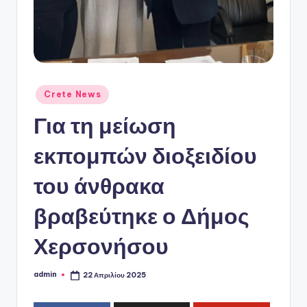
ό
P
o
r
t
Αναρτήθηκε
Crete News
σε
a
Για τη μείωση
l
εκπομπών διοξειδίου
του άνθρακα
βραβεύτηκε ο Δήμος
Χερσονήσου
admin
22 Απριλίου 2025
Συγγραφέας: