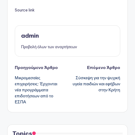
Source link
admin
Προβολή όλων των αναρτήσεων
Πλοήγηση
Προηγούμενο Άρθρο
Επόμενο Άρθρο
Μικρομεσαίες
Σύσκεψη για την ψυχική
δημοσιεύσεων
επιχειρήσεις: Έρχονται
υγεία παιδιών και εφήβων
νέα προγράμματα
στην Κρήτη
επιδοτήσεων από το
ΕΣΠΑ
Topics