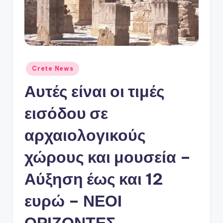
ό
P
o
r
t
Αναρτήθηκε
Crete News
σε
a
Αυτές είναι οι τιμές
l
εισόδου σε
αρχαιολογικούς
χώρους και μουσεία –
Αύξηση έως και 12
ευρώ – ΝΕΟΙ
ΟΡΙΖΟΝΤΕΣ