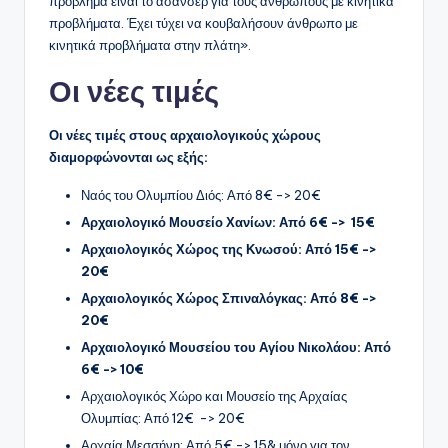
πρόβλημα είναι το ασανσέρ για τους ανθρώπους με κινητικά
προβλήματα. Έχει τύχει να κουβαλήσουν άνθρωπο με
κινητικά προβλήματα στην πλάτη».
Οι νέες τιμές
Οι νέες τιμές στους αρχαιολογικούς χώρους
διαμορφώνονται ως εξής:
Ναός του Ολυμπίου Διός: Από 8€ -> 20€
Αρχαιολογικό Μουσείο Χανίων: Από 6€ -> 15€
Αρχαιολογικός Χώρος της Κνωσού: Από 15€ ->
20€
Αρχαιολογικός Χώρος Σπιναλόγκας: Από 8€ ->
20€
Αρχαιολογικό Μουσείου του Αγίου Νικολάου: Από
6€ -> 10€
Αρχαιολογικός Χώρο και Μουσείο της Αρχαίας
Ολυμπίας: Από 12€ -> 20€
Αρχαία Μεσσήνη: Από 5€ -> 15& μόνο για τον