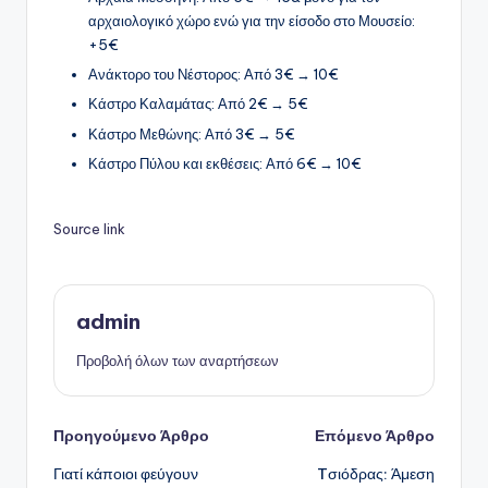
αρχαιολογικό χώρο ενώ για την είσοδο στο Μουσείο:
+5€
Ανάκτορο του Νέστορος: Από 3€ → 10€
Κάστρο Καλαμάτας: Από 2€ → 5€
Κάστρο Μεθώνης: Από 3€ → 5€
Κάστρο Πύλου και εκθέσεις: Από 6€ → 10€
Source link
admin
Προβολή όλων των αναρτήσεων
Πλοήγηση
Προηγούμενο Άρθρο
Επόμενο Άρθρο
Γιατί κάποιοι φεύγουν
Tσιόδρας: Άμεση
δημοσιεύσεων