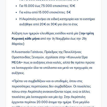
Για 15.000 έως 75.000 επισκέπτες: 10€
Για κάτω από 15.000 επισκέπτες: 5€
Η Ακρόπολη ανήκει σε ειδική κατηγορία και το εισιτήριο
αυξήθηκε από 20€ σε 30€ για όλο το έτος
Αύξηση των ημερών ελευθέρας εισόδου κατά μία (
την τρίτη
Κυριακή κάθε μήνα
από την 1η Νοεμβρίου έως την 31η
Μαρτίου
)
Η Αναστασία Γαϊτάνου, Πρόεδρος της Πανελλήνιας
Ομοσπονδίας Ξεναγών, σχολίασε στην «Κοινωνία Ώρα
MEGA» πως οι αυξήσεις είναι καλές, αλλά θα πρέπει πρώτα
να λειτουργούν όλα τα υπόλοιπα και μετά να προχωράς σε
αυξήσεις.
«Πρέπει να συμβαδίζουν και οι υποδομές, όπου στις
περισσότερες περιπτώσεις δεν συμβαδίζουν. Οι τουαλέτες
πάνω στην Ακρόπολη ανακαινίζονται τώρα, ενώ οι άλλες
τουαλέτες μία λειτουργούν και μία όχι. Στην Ακρόπολη
έρχονται περίπου 20.000 άτομα την ημέρα. Ένα μεγάλο