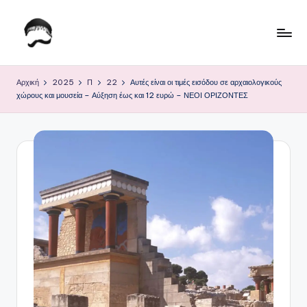
Μετάβαση
σε
Τ
Krhtikos.com
περιεχόμενο
ο
Αρχική
2025
Π
22
Αυτές είναι οι τιμές εισόδου σε αρχαιολογικούς
χώρους και μουσεία – Αύξηση έως και 12 ευρώ – ΝΕΟΙ ΟΡΙΖΟΝΤΕΣ
Κ
α
θ
η
μ
ε
ρ
ι
ν