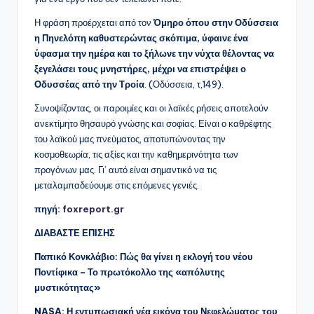
Η φράση προέρχεται από τον
Όμηρο όπου στην Οδύσσεια
η Πηνελόπη καθυστερώντας σκόπιμα, ύφαινε ένα
ύφασμα την ημέρα και το ξήλωνε την νύχτα θέλοντας να
ξεγελάσει τους μνηστήρες, μέχρι να επιστρέψει ο
Οδυσσέας από την Τροία
. (Οδύσσεια, τ,149).
Συνοψίζοντας, οι παροιμίες και οι λαϊκές ρήσεις αποτελούν
ανεκτίμητο θησαυρό γνώσης και σοφίας. Είναι ο καθρέφτης
του λαϊκού μας πνεύματος, αποτυπώνοντας την
κοσμοθεωρία, τις αξίες και την καθημερινότητα των
προγόνων μας. Γι’ αυτό είναι σημαντικό να τις
μεταλαμπαδεύουμε στις επόμενες γενιές.
πηγή:
foxreport.gr
ΔΙΑΒΑΣΤΕ ΕΠΙΣΗΣ
Παπικό Κονκλάβιο: Πώς θα γίνει η εκλογή του νέου
Ποντίφικα – Το πρωτόκολλο της «απόλυτης
μυστικότητας»
NASA: Η εντυπωσιακή νέα εικόνα του Νεφελώματος του