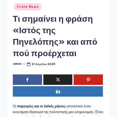
ό
Αναρτήθηκε
Crete News
P
σε
Τι σημαίνει η φράση
o
r
«Ιστός της
t
Πηνελόπης» και από
a
πού προέρχεται
l
admin
21 Απριλίου 2025
Συγγραφέας:
Οι
παροιμίες και οι λαϊκές ρήσεις
αποτελούν έναν
ανεκτίμητο θησαυρό της πολιτιστικής μας κληρονομιάς. Είναι