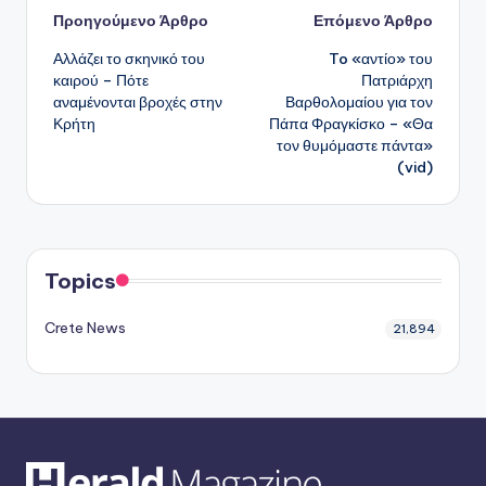
Πλοήγηση
Προηγούμενο Άρθρο
Επόμενο Άρθρο
Αλλάζει το σκηνικό του
To «αντίο» του
δημοσιεύσεων
καιρού – Πότε
Πατριάρχη
αναμένονται βροχές στην
Βαρθολομαίου για τον
Κρήτη
Πάπα Φραγκίσκο – «Θα
τον θυμόμαστε πάντα»
(vid)
Topics
Crete News
21,894