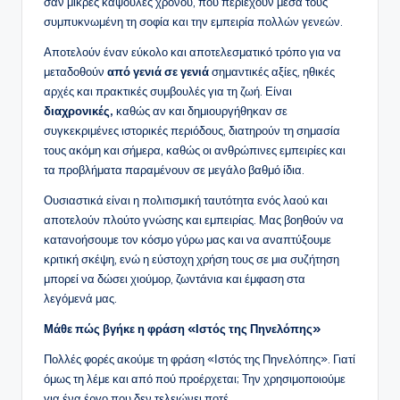
σαν μικρές κάψουλες χρόνου, που περιέχουν μέσα τους
συμπυκνωμένη τη σοφία και την εμπειρία πολλών γενεών.
Αποτελούν έναν εύκολο και αποτελεσματικό τρόπο για να
μεταδοθούν
από γενιά σε γενιά
σημαντικές αξίες, ηθικές
αρχές και πρακτικές συμβουλές για τη ζωή. Είναι
διαχρονικές,
καθώς αν και δημιουργήθηκαν σε
συγκεκριμένες ιστορικές περιόδους, διατηρούν τη σημασία
τους ακόμη και σήμερα, καθώς οι ανθρώπινες εμπειρίες και
τα προβλήματα παραμένουν σε μεγάλο βαθμό ίδια.
Ουσιαστικά είναι η πολιτισμική ταυτότητα ενός λαού και
αποτελούν πλούτο γνώσης και εμπειρίας. Μας βοηθούν να
κατανοήσουμε τον κόσμο γύρω μας και να αναπτύξουμε
κριτική σκέψη, ενώ η εύστοχη χρήση τους σε μια συζήτηση
μπορεί να δώσει χιούμορ, ζωντάνια και έμφαση στα
λεγόμενά μας.
Μάθε πώς βγήκε η φράση «Ιστός της Πηνελόπης»
Πολλές φορές ακούμε τη φράση «Ιστός της Πηνελόπης». Γιατί
όμως τη λέμε και από πού προέρχεται; Την χρησιμοποιούμε
για ένα έργο που δεν τελειώνει ποτέ.