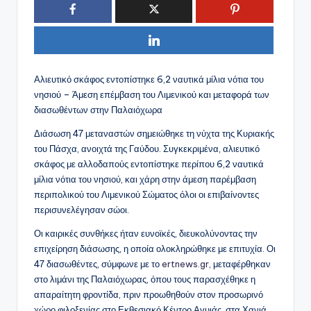
Αλιευτικό σκάφος εντοπίστηκε 6,2 ναυτικά μίλια νότια του
νησιού – Άμεση επέμβαση του Λιμενικού και μεταφορά των
διασωθέντων στην Παλαιόχωρα
Διάσωση 47 μεταναστών σημειώθηκε τη νύχτα της Κυριακής
του Πάσχα, ανοιχτά της Γαύδου. Συγκεκριμένα, αλιευτικό
σκάφος με αλλοδαπούς εντοπίστηκε περίπου 6,2 ναυτικά
μίλια νότια του νησιού, και χάρη στην άμεση παρέμβαση
περιπολικού του Λιμενικού Σώματος όλοι οι επιβαίνοντες
περισυνελέγησαν σώοι.
Οι καιρικές συνθήκες ήταν ευνοϊκές, διευκολύνοντας την
επιχείρηση διάσωσης, η οποία ολοκληρώθηκε με επιτυχία. Οι
47 διασωθέντες, σύμφωνε με το
ertnews.gr,
μεταφέρθηκαν
στο λιμάνι της Παλαιόχωρας, όπου τους παρασχέθηκε η
απαραίτητη φροντίδα, πριν προωθηθούν στον προσωρινό
χώρο φιλοξενίας στο Εκθεσιακό Κέντρο Αγυιάς, στα Χανιά.