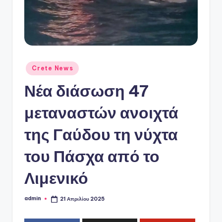
ό
P
o
r
t
Αναρτήθηκε
Crete News
σε
a
Νέα διάσωση 47
l
μεταναστών ανοιχτά
της Γαύδου τη νύχτα
του Πάσχα από το
Λιμενικό
admin
21 Απριλίου 2025
Συγγραφέας: