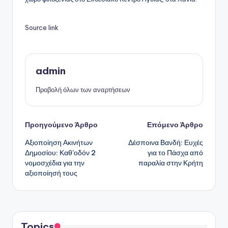
Source link
admin
Προβολή όλων των αναρτήσεων
Πλοήγηση
Προηγούμενο Άρθρο
Επόμενο Άρθρο
Αξιοποίηση Ακινήτων
Δέσποινα Βανδή: Ευχές
δημοσιεύσεων
Δημοσίου: Καθ’οδόν 2
για το Πάσχα από
νομοσχέδια για την
παραλία στην Κρήτη
αξιοποίησή τους
Topics