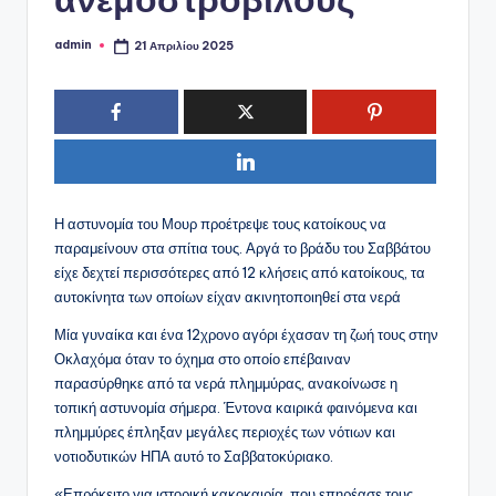
admin
21 Απριλίου 2025
Συγγραφέας:
Η αστυνομία του Μουρ προέτρεψε τους κατοίκους να
παραμείνουν στα σπίτια τους. Αργά το βράδυ του Σαββάτου
είχε δεχτεί περισσότερες από 12 κλήσεις από κατοίκους, τα
αυτοκίνητα των οποίων είχαν ακινητοποιηθεί στα νερά
Μία γυναίκα και ένα 12χρονο αγόρι έχασαν τη ζωή τους στην
Οκλαχόμα όταν το όχημα στο οποίο επέβαιναν
παρασύρθηκε από τα νερά πλημμύρας, ανακοίνωσε η
τοπική αστυνομία σήμερα. Έντονα καιρικά φαινόμενα και
πλημμύρες έπληξαν μεγάλες περιοχές των νότιων και
νοτιοδυτικών ΗΠΑ αυτό το Σαββατοκύριακο.
«Επρόκειτο για ιστορική κακοκαιρία, που επηρέασε τους