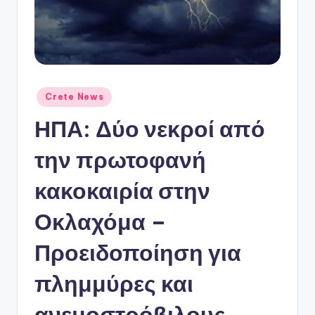
ό
P
o
r
t
Αναρτήθηκε
Crete News
σε
a
ΗΠΑ: Δύο νεκροί από
l
την πρωτοφανή
κακοκαιρία στην
Οκλαχόμα –
Προειδοποίηση για
πλημμύρες και
ανεμοστρόβιλους