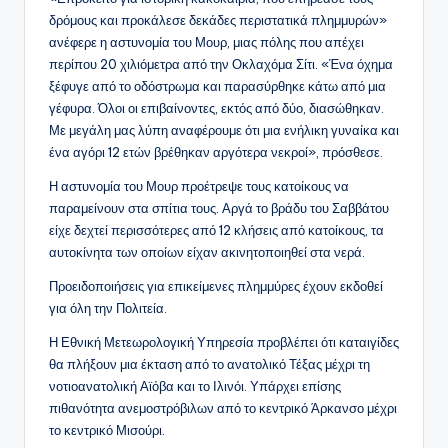
δρόμους και προκάλεσε δεκάδες περιστατικά πλημμυρών»
ανέφερε η αστυνομία του Μουρ, μιας πόλης που απέχει
περίπου 20 χιλιόμετρα από την Οκλαχόμα Σίτι. «Ένα όχημα
ξέφυγε από το οδόστρωμα και παρασύρθηκε κάτω από μια
γέφυρα. Όλοι οι επιβαίνοντες, εκτός από δύο, διασώθηκαν.
Με μεγάλη μας λύπη αναφέρουμε ότι μια ενήλικη γυναίκα και
ένα αγόρι 12 ετών βρέθηκαν αργότερα νεκροί», πρόσθεσε.
Η αστυνομία του Μουρ προέτρεψε τους κατοίκους να
παραμείνουν στα σπίτια τους. Αργά το βράδυ του Σαββάτου
είχε δεχτεί περισσότερες από 12 κλήσεις από κατοίκους, τα
αυτοκίνητα των οποίων είχαν ακινητοποιηθεί στα νερά.
Προειδοποιήσεις για επικείμενες πλημμύρες έχουν εκδοθεί
για όλη την Πολιτεία.
Η Εθνική Μετεωρολογική Υπηρεσία προβλέπει ότι καταιγίδες
θα πλήξουν μια έκταση από το ανατολικό Τέξας μέχρι τη
νοτιοανατολική Αϊόβα και το Ιλινόι. Υπάρχει επίσης
πιθανότητα ανεμοστρόβιλων από το κεντρικό Άρκανσο μέχρι
το κεντρικό Μισούρι.