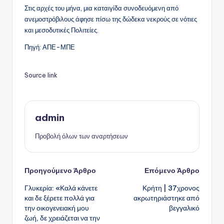
Στις αρχές του μήνα, μια καταιγίδα συνοδευόμενη από
ανεμοστρόβιλους άφησε πίσω της δώδεκα νεκρούς σε νότιες
και μεσοδυτικές Πολιτείες.
Πηγή: ΑΠΕ-ΜΠΕ
Source link
admin
Προβολή όλων των αναρτήσεων
Πλοήγηση
Προηγούμενο Άρθρο
Επόμενο Άρθρο
Γλυκερία: «Καλά κάνετε
Κρήτη | 37χρονος
δημοσιεύσεων
και δε ξέρετε πολλά για
ακρωτηριάστηκε από
την οικογενειακή μου
βεγγαλικό
ζωή, δε χρειάζεται να την