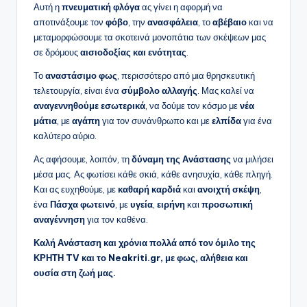
Αυτή η
πνευματική φλόγα
ας γίνει η αφορμή να
αποτινάξουμε τον
φόβο
, την
ανασφάλεια
, το
αβέβαιο
και να
μεταμορφώσουμε τα σκοτεινά μονοπάτια των σκέψεων μας
σε δρόμους
αισιοδοξίας και ενότητας
.
Το
αναστάσιμο φως
, περισσότερο από μια θρησκευτική
τελετουργία, είναι ένα
σύμβολο αλλαγής
. Μας καλεί να
αναγεννηθούμε εσωτερικά
, να δούμε τον κόσμο με
νέα
μάτια
, με
αγάπη
για τον συνάνθρωπο και με
ελπίδα
για ένα
καλύτερο αύριο.
Ας αφήσουμε, λοιπόν, τη
δύναμη της Ανάστασης
να μιλήσει
μέσα μας. Ας φωτίσει κάθε σκιά, κάθε ανησυχία, κάθε πληγή.
Και ας ευχηθούμε, με
καθαρή καρδιά
και
ανοιχτή σκέψη
,
ένα
Πάσχα φωτεινό
, με
υγεία
,
ειρήνη
και
προσωπική
αναγέννηση
για τον καθένα.
Καλή Ανάσταση και χρόνια πολλά από τον όμιλο της
ΚΡΗΤΗ TV και το Neakriti.gr, με φως, αλήθεια και
ουσία στη ζωή μας.