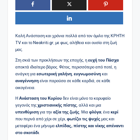
Καλή Ανάσταση και χρόνια πολλά από τον όμιλο της ΚΡΗΤΗ
TV και το Neakriti.gr, με φως, αλήθεια και ουσία στη ζωή
μας.
Στη σκιά των προκλήσεων της εποχής, η
ευχή του Πάσχα
αποκτά ιδιαίτερο βάρος. Φέτος, περισσότερο από ποτέ, η
ανάγκη για
εσωτερική γαλήνη
,
ευγνωμοσύνη
και
αναγέννηση
είναι παρούσα σε κάθε καρδιά, σε κάθε
οικογένεια.
Η
Ανάσταση του Κυρίου
δεν είναι μόνο το κορυφαίο
γεγονός της
χριστιανικής πίστης
, αλλά και μια
υπενθύμιση
για την
αξία της ζωής
. Μια
φλόγα
, ένα
κερί
που περνά από χέρι σε χέρι,
φωτίζει τις ψυχές
μας και
μεταφέρει ένα μήνυμα
ελπίδας, πίστης και νίκης απέναντι
στο σκοτάδι
.