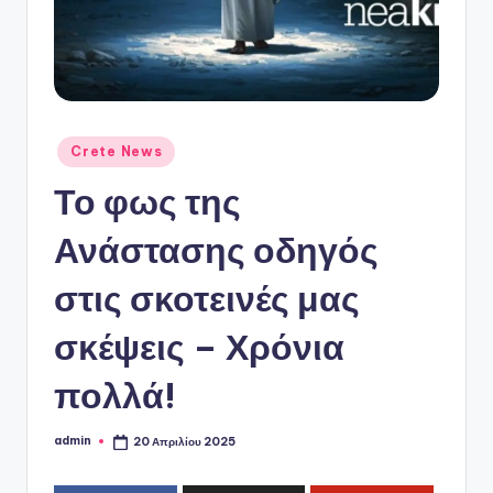
ό
P
o
r
t
Αναρτήθηκε
Crete News
σε
a
Το φως της
l
Ανάστασης οδηγός
στις σκοτεινές μας
σκέψεις – Χρόνια
πολλά!
admin
20 Απριλίου 2025
Συγγραφέας: