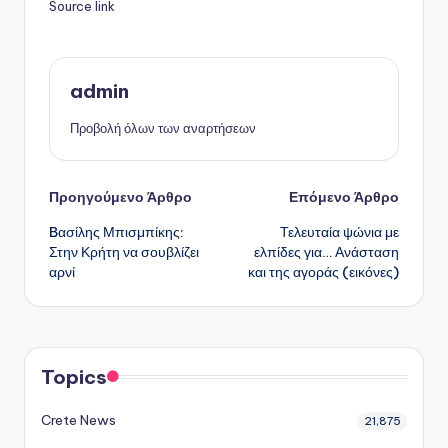
Source link
admin
Προβολή όλων των αναρτήσεων
Πλοήγηση
Προηγούμενο Άρθρο
Επόμενο Άρθρο
Bασίλης Μπισμπίκης:
Τελευταία ψώνια με
δημοσιεύσεων
Στην Κρήτη να σουβλίζει
ελπίδες για… Ανάσταση
αρνί
και της αγοράς (εικόνες)
Topics
Crete News
21,875