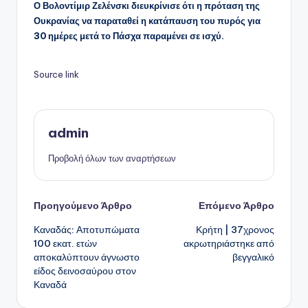
Ο Βολοντίμιρ Ζελένσκι διευκρίνισε ότι η πρόταση της
Ουκρανίας να παραταθεί η κατάπαυση του πυρός για
30 ημέρες μετά το Πάσχα παραμένει σε ισχύ.
Source link
admin
Προβολή όλων των αναρτήσεων
Πλοήγηση
Προηγούμενο Άρθρο
Επόμενο Άρθρο
Καναδάς: Αποτυπώματα
Κρήτη | 37χρονος
δημοσιεύσεων
100 εκατ. ετών
ακρωτηριάστηκε από
αποκαλύπτουν άγνωστο
βεγγαλικό
είδος δεινοσαύρου στον
Καναδά