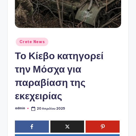
ό
P
o
r
t
Αναρτήθηκε
Crete News
σε
a
Το Κίεβο κατηγορεί
l
την Μόσχα για
παραβίαση της
εκεχειρίας
admin
20 Απριλίου 2025
Συγγραφέας: