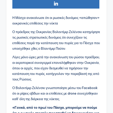
Η Μόσχα ανακοίνωσε ότι οι ρωσικές δυνάμεις «απώθησαν»
ουκρανικές επιθέσεις την νύκτα
Ο πρόεδρος της Ουκρανίας Βολοντίμιρ Ζελένσκι κατηγόρησε
τις ρωσικές στρατιωτικές δυνάμεις ότι συνεχίζουν τις
επιθέσεις παρά την κατάπαυση του πυρός για το Πάσχα που
υποσχέθηκε χθες ο Βλαντίμιρ Πούτιν.
Λίγες μόνο ώρες μετά την ανακοίνωση του ρώσου προέδρου,
οι αεροπορικοί συναγερμοί επαναλήφθηκαν στην Ουκρανία,
όπου οι αρχές, που είχαν δεσμευθεί να τηρήσουν την
κατάπαυση του πυρός, κατήγγειλαν την παραβίασή της από
τους Ρώσους.
Ο Βολοντίμιρ Ζελένσκι γνωστοποίησε μέσω του Facebook
ότι οι ρίψεις οβίδων και οι επιθέσεις με drone συνεχίσθηκαν
καθ’ όλη της διάρκεια της νύκτας.
«Γενικά, από το πρωί του Πάσχα, μπορούμε να πούμε