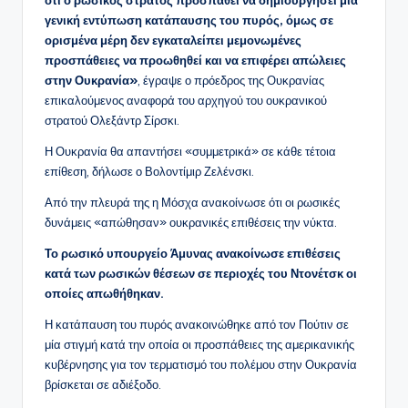
ότι ο ρωσικός στρατός προσπαθεί να δημιουργήσει μια
γενική εντύπωση κατάπαυσης του πυρός, όμως σε
ορισμένα μέρη δεν εγκαταλείπει μεμονωμένες
προσπάθειες να προωθηθεί και να επιφέρει απώλειες
στην Ουκρανία»
, έγραψε ο πρόεδρος της Ουκρανίας
επικαλούμενος αναφορά του αρχηγού του ουκρανικού
στρατού Ολεξάντρ Σίρσκι.
Η Ουκρανία θα απαντήσει «συμμετρικά» σε κάθε τέτοια
επίθεση, δήλωσε ο Βολοντίμιρ Ζελένσκι.
Από την πλευρά της η Μόσχα ανακοίνωσε ότι οι ρωσικές
δυνάμεις «απώθησαν» ουκρανικές επιθέσεις την νύκτα.
Το ρωσικό υπουργείο Άμυνας ανακοίνωσε επιθέσεις
κατά των ρωσικών θέσεων σε περιοχές του Ντονέτσκ οι
οποίες απωθήθηκαν.
Η κατάπαυση του πυρός ανακοινώθηκε από τον Πούτιν σε
μία στιγμή κατά την οποία οι προσπάθειες της αμερικανικής
κυβέρνησης για τον τερματισμό του πολέμου στην Ουκρανία
βρίσκεται σε αδιέξοδο.