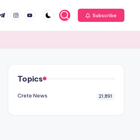
com
r.com
.me
instagram.com
youtube.com
Subscribe
Topics
Crete News
21,891