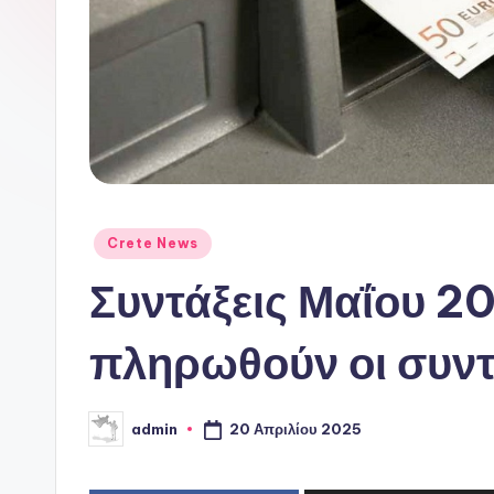
ι
ν
ό
P
o
Αναρτήθηκε
Crete News
r
σε
Συντάξεις Μαΐου 20
t
a
πληρωθούν οι συντ
l
20 Απριλίου 2025
admin
Συγγραφέας: