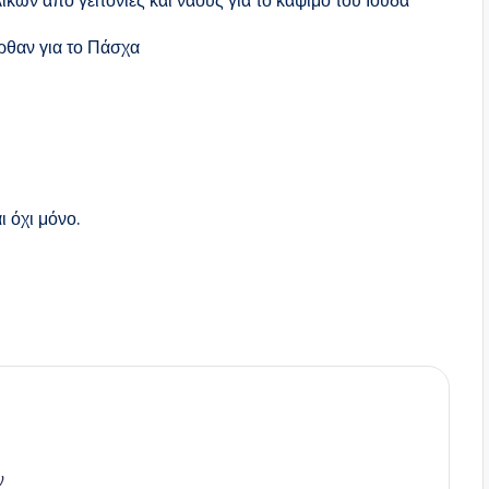
ών από γειτονιές και ναούς για το κάψιμο του Ιούδα
ήρθαν για το Πάσχα
ι όχι μόνο.
ν