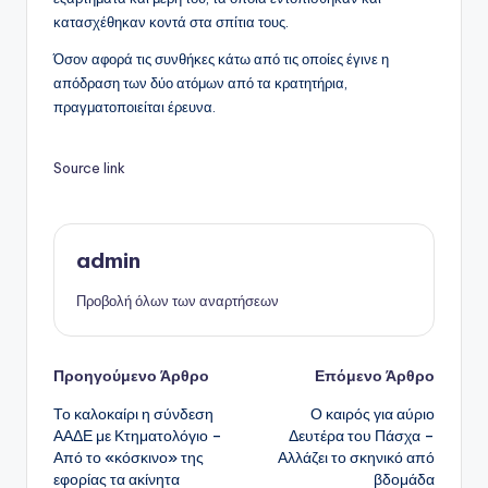
κατασχέθηκαν κοντά στα σπίτια τους.
Όσον αφορά τις συνθήκες κάτω από τις οποίες έγινε η
απόδραση των δύο ατόμων από τα κρατητήρια,
πραγματοποιείται έρευνα.
Source link
admin
Προβολή όλων των αναρτήσεων
Πλοήγηση
Προηγούμενο Άρθρο
Επόμενο Άρθρο
Το καλοκαίρι η σύνδεση
Ο καιρός για αύριο
δημοσιεύσεων
ΑΑΔΕ με Κτηματολόγιο –
Δευτέρα του Πάσχα –
Από το «κόσκινο» της
Αλλάζει το σκηνικό από
εφορίας τα ακίνητα
βδομάδα