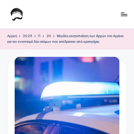
Μετάβαση
σε
Τ
Krhtikos.com
περιεχόμενο
ο
Αρχική
2025
Π
20
Μεγάλη κινητοποίηση των Αρχών στο Αγρίνιο
για τον εντοπισμό δύο ατόμων που απέδρασαν από κρατητήρια
Κ
α
θ
η
μ
ε
ρ
ι
ν