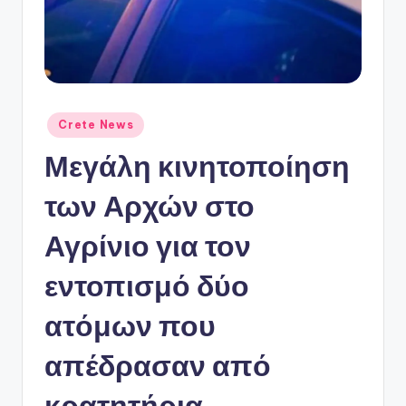
ό
P
o
r
t
Αναρτήθηκε
Crete News
σε
a
Μεγάλη κινητοποίηση
l
των Αρχών στο
Αγρίνιο για τον
εντοπισμό δύο
ατόμων που
απέδρασαν από
κρατητήρια