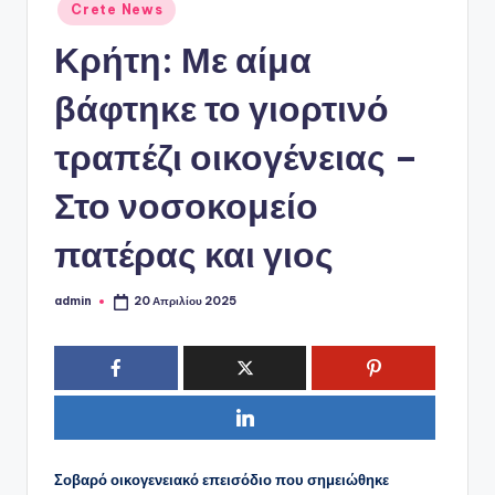
ό
Αναρτήθηκε
Crete News
σε
P
Κρήτη: Με αίμα
o
βάφτηκε το γιορτινό
r
t
τραπέζι οικογένειας –
a
Στο νοσοκομείο
l
πατέρας και γιος
admin
20 Απριλίου 2025
Συγγραφέας:
Σοβαρό οικογενειακό επεισόδιο που σημειώθηκε