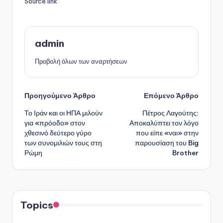
Source link
admin
Προβολή όλων των αναρτήσεων
Πλοήγηση
Προηγούμενο Άρθρο
Επόμενο Άρθρο
Το Ιράν και οι ΗΠΑ μιλούν
Πέτρος Λαγούτης:
δημοσιεύσεων
για «πρόοδο» στον
Αποκαλύπτει τον λόγο
χθεσινό δεύτερο γύρο
που είπε «ναι» στην
των συνομιλιών τους στη
παρουσίαση του Big
Ρώμη
Brother
Topics