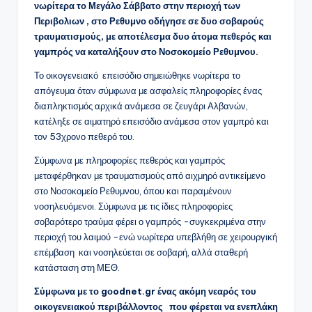
νωρίτερα το Μεγάλο Σάββατο στην περιοχή των
Περιβολιων , στο Ρεθυμνο οδήγησε σε δυο σοβαρούς
τραυματισμούς, με αποτέλεσμα δυο άτομα πεθερός και
γαμπρός να καταλήξουν στο Νοσοκομείο Ρεθυμνου.
Το οικογενειακό επεισόδιο σημειώθηκε νωρίτερα το
απόγευμα όταν σύμφωνα με ασφαλείς πληροφορίες ένας
διαπληκτισμός αρχικά ανάμεσα σε ζευγάρι Αλβανών,
κατέληξε σε αιματηρό επεισόδιο ανάμεσα στον γαμπρό και
τον 53χρονο πεθερό του.
Σύμφωνα με πληροφορίες πεθερός και γαμπρός
μεταφέρθηκαν με τραυματισμούς από αιχμηρό αντικείμενο
στο Νοσοκομείο Ρεθυμνου, όπου και παραμένουν
νοσηλευόμενοι. Σύμφωνα με τις ίδιες πληροφορίες
σοβαρότερο τραύμα φέρει ο γαμπρός -συγκεκριμένα στην
περιοχή του λαιμού -ενώ νωρίτερα υπεβλήθη σε χειρουργική
επέμβαση και νοσηλεύεται σε σοβαρή, αλλά σταθερή
κατάσταση στη ΜΕΘ.
Σύμφωνα με το gοodnet.gr ένας ακόμη νεαρός του
οικογενειακού περιβάλλοντος που φέρεται να ενεπλάκη