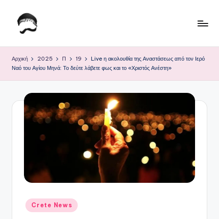
Μετάβαση
σε
Τ
Krhtikos.com
περιεχόμενο
ο
Αρχική
2025
Π
19
Live η ακολουθία της Αναστάσεως από τον Ιερό
Ναό του Αγίου Μηνά: Το δεύτε λάβετε φως και το «Χριστός Ανέστη»
Κ
α
θ
η
μ
ε
ρ
ι
ν
Αναρτήθηκε
Crete News
σε