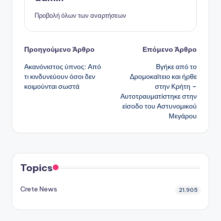
Προβολή όλων των αναρτήσεων
Πλοήγηση
Προηγούμενο Άρθρο
Επόμενο Άρθρο
Ακανόνιστος ύπνος: Από
Βγήκε από το
δημοσιεύσεων
τι κινδυνεύουν όσοι δεν
Δρομοκαϊτειο και ήρθε
κοιμούνται σωστά
στην Κρήτη –
Αυτοτραυματίστηκε στην
είσοδο του Αστυνομικού
Μεγάρου
Topics
Crete News
21,905