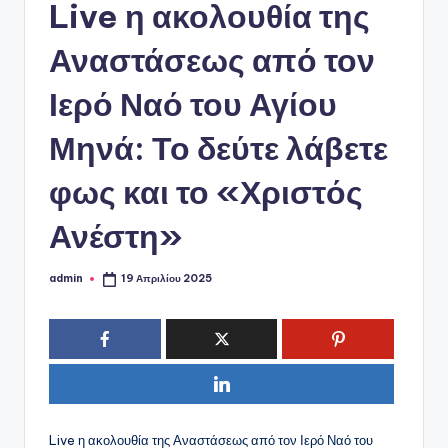
ό
Live η ακολουθία της
P
Αναστάσεως από τον
o
Ιερό Ναό του Αγίου
r
t
Μηνά: Το δεύτε λάβετε
a
φως και το «Χριστός
l
Ανέστη»
admin
19 Απριλίου 2025
Συγγραφέας:
Live η ακολουθία της Αναστάσεως από τον Ιερό Ναό του