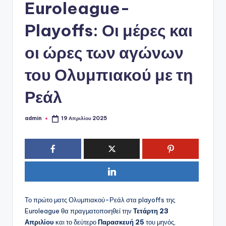
ό
Euroleague-
P
Playoffs: Οι μέρες και
o
οι ώρες των αγώνων
r
t
του Ολυμπιακού με τη
a
Ρεάλ
l
admin
19 Απριλίου 2025
Συγγραφέας:
Το πρώτο ματς Ολυμπιακού-Ρεάλ στα playoffs της
Euroleague θα πραγματοποιηθεί την
Τετάρτη 23
Απριλίου
και το δεύτερο
Παρασκευή 25
του μηνός,