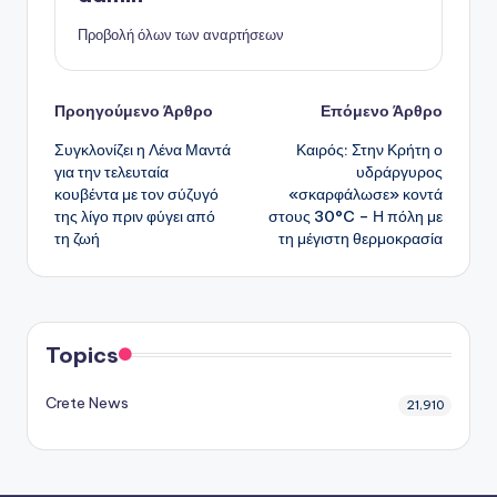
Προβολή όλων των αναρτήσεων
Πλοήγηση
Προηγούμενο Άρθρο
Επόμενο Άρθρο
Συγκλονίζει η Λένα Μαντά
Καιρός: Στην Κρήτη ο
δημοσιεύσεων
για την τελευταία
υδράργυρος
κουβέντα με τον σύζυγό
«σκαρφάλωσε» κοντά
της λίγο πριν φύγει από
στους 30°C – Η πόλη με
τη ζωή
τη μέγιστη θερμοκρασία
Topics
Crete News
21,910