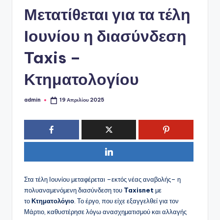
ό
Μετατίθεται για τα τέλη
P
o
Ιουνίου η διασύνδεση
r
Taxis –
t
Κτηματολογίου
a
l
admin
19 Απριλίου 2025
Συγγραφέας:
Στα τέλη Ιουνίου μεταφέρεται –εκτός νέας αναβολής– η
πολυαναμενόμενη διασύνδεση του
Taxisnet
με
το
Κτηματολόγιο
. Το έργο, που είχε εξαγγελθεί για τον
Μάρτιο, καθυστέρησε λόγω ανασχηματισμού και αλλαγής