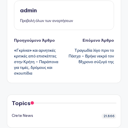
admin
Προβολή όλων των αναρτήσεων
Πλοήγηση
Προηγούμενο Άρθρο
Επόμενο Άρθρο
«Γκρίνια» και αρνητικές
Τραγωδία λίγο πριν το
δημοσιεύσεων
κριτικές από επισκέπτες
Πάσχα – Βρήκε νεκρό τον
στην Κρήτη – Παράπονα
51χρονο σύζυγό της
για τιμές, δρόμους και
σκουπίδια
Topics
Crete News
21,866