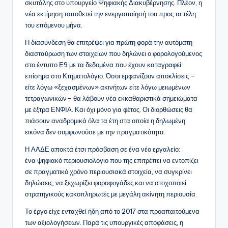
σκυτάλης στο υπουργείο Ψηφιακής Διακυβέρνησης. Πλέον, η
νέα εκτίμηση τοποθετεί την ενεργοποίησή του προς τα τέλη
του επόμενου μήνα.
Η διασύνδεση θα επιτρέψει για πρώτη φορά την αυτόματη
διασταύρωση των στοιχείων που δηλώνει ο φορολογούμενος
στο έντυπο Ε9 με τα δεδομένα που έχουν καταγραφεί
επίσημα στο Κτηματολόγιο. Όσοι εμφανίζουν αποκλίσεις –
είτε λόγω «ξεχασμένων» ακινήτων είτε λόγω μειωμένων
τετραγωνικών– θα λάβουν νέα εκκαθαριστικά σημειώματα
με έξτρα ΕΝΦΙΑ. Και όχι μόνο για φέτος. Οι διορθώσεις θα
πιάσουν αναδρομικά όλα τα έτη στα οποία η δηλωμένη
εικόνα δεν συμφωνούσε με την πραγματικότητα.
Η ΑΑΔΕ αποκτά έτσι πρόσβαση σε ένα νέο εργαλείο:
ένα ψηφιακό περιουσιολόγιο που της επιτρέπει να εντοπίζει
σε πραγματικό χρόνο περιουσιακά στοιχεία, να συγκρίνει
δηλώσεις, να ξεχωρίζει φοροφυγάδες και να στοχοποιεί
στρατηγικούς κακοπληρωτές με μεγάλη ακίνητη περιουσία.
Το έργο είχε ενταχθεί ήδη από το 2017 στα προαπαιτούμενα
των αξιολογήσεων. Παρά τις υπουργικές αποφάσεις, η