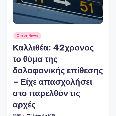
ό
P
o
r
t
Αναρτήθηκε
Crete News
σε
a
Καλλιθέα: 42χρονος
l
το θύμα της
δολοφονικής επίθεσης
– Είχε απασχολήσει
στο παρελθόν τις
αρχές
admin
19 Απριλίου 2025