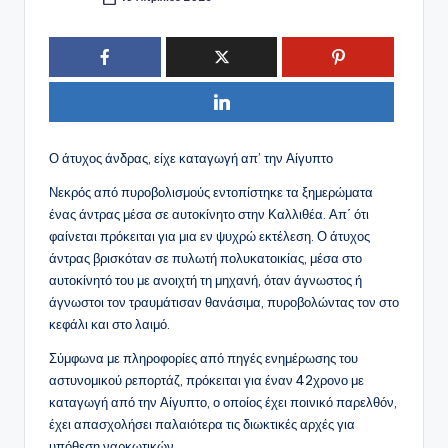
Συγγραφέας:
Ο άτυχος άνδρας, είχε καταγωγή απ’ την Αίγυπτο
Νεκρός από πυροβολισμούς εντοπίστηκε τα ξημερώματα
ένας άντρας μέσα σε αυτοκίνητο στην Καλλιθέα. Απ΄ ότι
φαίνεται πρόκειται για μια εν ψυχρώ εκτέλεση. Ο άτυχος
άντρας βρισκόταν σε πυλωτή πολυκατοικίας, μέσα στο
αυτοκίνητό του με ανοιχτή τη μηχανή, όταν άγνωστος ή
άγνωστοι τον τραυμάτισαν θανάσιμα, πυροβολώντας τον στο
κεφάλι και στο λαιμό.
Σύμφωνα με πληροφορίες από πηγές ενημέρωσης του
αστυνομικού ρεπορτάζ, πρόκειται για έναν 42χρονο με
καταγωγή από την Αίγυπτο, ο οποίος έχει ποινικό παρελθόν,
έχει απασχολήσει παλαιότερα τις διωκτικές αρχές για
υπόθεση ναρκωτικών.