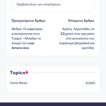
Προβολή όλων των αναρτήσεων
Πλοήγηση
Προηγούμενο Άρθρο
Επόμενο Άρθρο
Μεξικό: Οι καφετέριες
Κρήτη: Χειροπέδες σε
δημοσιεύσεων
εναντιώνονται στον
22χρονο που είχε μέσα
Τραμπ -Άλλαξαν το
στο αυτοκίνητο του
όνομα του καφέ
παράνομα βεγγαλικά και
Americano
κροτίδες
Topics
Crete News
21,869