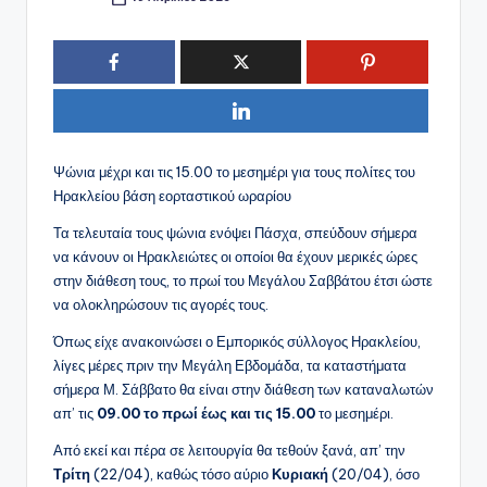
Συγγραφέας:
Ψώνια μέχρι και τις 15.00 το μεσημέρι για τους πολίτες του
Ηρακλείου βάση εορταστικού ωραρίου
Τα τελευταία τους ψώνια ενόψει Πάσχα, σπεύδουν σήμερα
να κάνουν οι Ηρακλειώτες οι οποίοι θα έχουν μερικές ώρες
στην διάθεση τους, το πρωί του Μεγάλου Σαββάτου έτσι ώστε
να ολοκληρώσουν τις αγορές τους.
Όπως είχε ανακοινώσει ο Εμπορικός σύλλογος Ηρακλείου,
λίγες μέρες πριν την Μεγάλη Εβδομάδα, τα καταστήματα
σήμερα Μ. Σάββατο θα είναι στην διάθεση των καταναλωτών
απ’ τις
09.00 το πρωί έως και τις 15.00
το μεσημέρι.
Από εκεί και πέρα σε λειτουργία θα τεθούν ξανά, απ’ την
Τρίτη
(22/04), καθώς τόσο αύριο
Κυριακή
(20/04), όσο