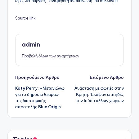
ώρες λειτουργίας”, αναφέρει η ανακοίνωση του συλλόγου.
Source link
admin
Προβολή όλων των αναρτήσεων
Πλοήγηση
Προηγούμενο Άρθρο
Επόμενο Άρθρο
Katy Perry: «Μετανιώνω
Ανάσταση με φωτιές στην
δημοσιεύσεων
για το δημόσιο θέαμα»
Κρήτη: Έκαψαν επίτηδες
της διαστημικής
τον Ιούδα άλλων χωριών
αποστολής Blue Origin