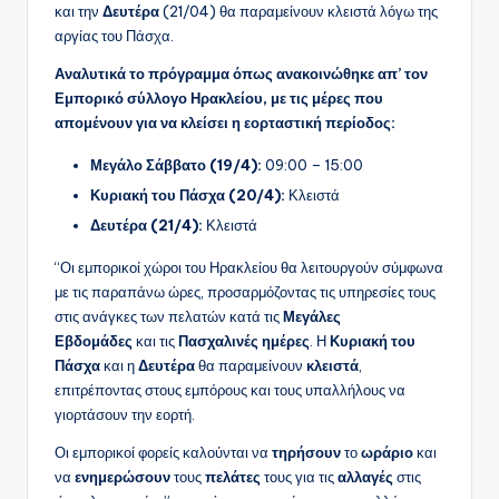
και την
Δευτέρα
(21/04) θα παραμείνουν κλειστά λόγω της
αργίας του Πάσχα.
Αναλυτικά το πρόγραμμα όπως ανακοινώθηκε απ’ τον
Εμπορικό σύλλογο Ηρακλείου, με τις μέρες που
απομένουν για να κλείσει η εορταστική περίοδος:
Μεγάλο Σάββατο (19/4):
09:00 – 15:00
Κυριακή του Πάσχα (20/4):
Κλειστά
Δευτέρα (21/4):
Κλειστά
“Οι εμπορικοί χώροι του Ηρακλείου θα λειτουργούν σύμφωνα
με τις παραπάνω ώρες, προσαρμόζοντας τις υπηρεσίες τους
στις ανάγκες των πελατών κατά τις
Μεγάλες
Εβδομάδες
και τις
Πασχαλινές ημέρες
. Η
Κυριακή του
Πάσχα
και η
Δευτέρα
θα παραμείνουν
κλειστά
,
επιτρέποντας στους εμπόρους και τους υπαλλήλους να
γιορτάσουν την εορτή.
Οι εμπορικοί φορείς καλούνται να
τηρήσουν
το
ωράριο
και
να
ενημερώσουν
τους
πελάτες
τους για τις
αλλαγές
στις