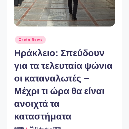
ό
P
o
r
t
Αναρτήθηκε
Crete News
σε
a
Ηράκλειο: Σπεύδουν
l
για τα τελευταία ψώνια
οι καταναλωτές –
Μέχρι τι ώρα θα είναι
ανοιχτά τα
καταστήματα
admin
19 Απριλίου 2025