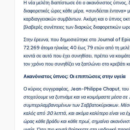
Η νέα μελέτη διαπίστωσε ότι ο ακανόνιστος ύπνος, 
διαφορετικές ώρες κάθε μέρα, «συνδέεται έντονα»
καρδιαγγειακών συμβάντων. Ακόμη και ο ύπνος οκτώ
βλαβερές συνέπειες των διαρκώς διαφορετικών ωρών
Στην έρευνα, που δημοσιεύτηκε στο Journal of E
72.269 άτομα ηλικίας 40 έως 79 ετών από τη μελέ
κοντά σε αυτό που έχει συνηθίσει, πρέπει να κοιμάτα
τον χρόνο που συνηθίζει να ξαπλώνει στο κρεβάτι κα
Ακανόνιστος ύπνος: Οι επιπτώσεις στην υγεία
Ο κύριος συγγραφέας, Jean-Philippe Chaput, του
στοχεύουμε να ξυπνάμε και να κοιμόμαστε μέσα σε 
συμπεριλαμβανομένων των Σαββατοκύριακων. Μέσα σ
καλός από 30 λεπτά, και ακόμα καλύτερο είναι να έ
ώρας κάθε βράδυ και κάθε πρωί, σημαίνει ακανόνιστ
υγεία. Όσο πιο κοντά βρίσκεστε στη μηδενική παραλλ