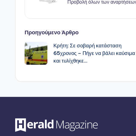
Προβολή όλων των αναρτήσεω
Πλοήγηση
Προηγούμενο Άρθρο
Κρήτη: Σε σοβαρή κατάσταση
δημοσιεύσεων
65χρονος – Πήγε να βάλει καύσιμα
και τυλίχθηκε…