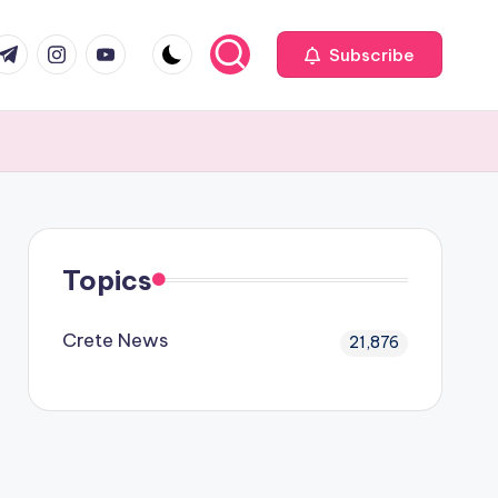
com
r.com
.me
instagram.com
youtube.com
Subscribe
Topics
Crete News
21,876