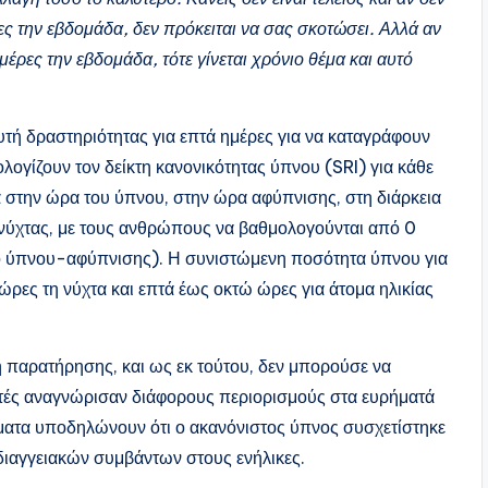
ρες την εβδομάδα, δεν πρόκειται να σας σκοτώσει. Αλλά αν
μέρες την εβδομάδα, τότε γίνεται χρόνιο θέμα και αυτό
υτή δραστηριότητας για επτά ημέρες για να καταγράφουν
ολογίζουν τον δείκτη κανονικότητας ύπνου (SRI) για κάθε
 στην ώρα του ύπνου, στην ώρα αφύπνισης, στη διάρκεια
ης νύχτας, με τους ανθρώπους να βαθμολογούνται από 0
βο ύπνου-αφύπνισης). Η συνιστώμενη ποσότητα ύπνου για
 ώρες τη νύχτα και επτά έως οκτώ ώρες για άτομα ηλικίας
η παρατήρησης, και ως εκ τούτου, δεν μπορούσε να
υνητές αναγνώρισαν διάφορους περιορισμούς στα ευρήματά
ματα υποδηλώνουν ότι ο ακανόνιστος ύπνος συσχετίστηκε
ιαγγειακών συμβάντων στους ενήλικες.