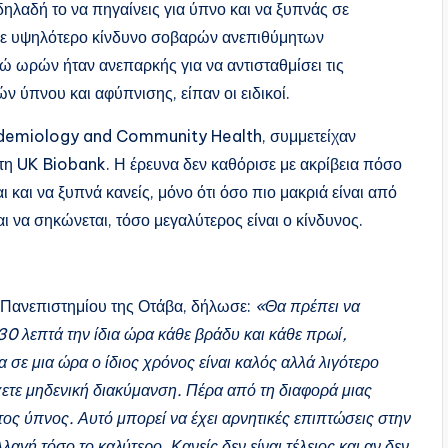
δηλαδή το να πηγαίνεις για ύπνο και να ξυπνάς σε
 με υψηλότερο κίνδυνο σοβαρών ανεπιθύμητων
 ωρών ήταν ανεπαρκής για να αντισταθμίσει τις
 ύπνου και αφύπνισης, είπαν οι ειδικοί.
pidemiology and Community Health, συμμετείχαν
τη UK Biobank. Η έρευνα δεν καθόρισε με ακρίβεια πόσο
ι και να ξυπνά κανείς, μόνο ότι όσο πιο μακριά είναι από
ι να σηκώνεται, τόσο μεγαλύτερος είναι ο κίνδυνος.
 Πανεπιστημίου της Οτάβα, δήλωσε:
«Θα πρέπει να
30 λεπτά την ίδια ώρα κάθε βράδυ και κάθε πρωί,
ε μια ώρα ο ίδιος χρόνος είναι καλός αλλά λιγότερο
χετε μηδενική διακύμανση. Πέρα από τη διαφορά μιας
ος ύπνος. Αυτό μπορεί να έχει αρνητικές επιπτώσεις στην
αγή τόσο το καλύτερο. Κανείς δεν είναι τέλειος και αν δεν