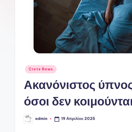
ι
ν
ό
P
o
r
Αναρτήθηκε
Crete News
σε
t
Ακανόνιστος ύπνος
a
όσοι δεν κοιμούντ
l
19 Απριλίου 2025
admin
Συγγραφέας: