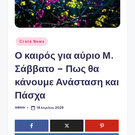
ό
P
o
r
t
Αναρτήθηκε
Crete News
σε
a
Ο καιρός για αύριο Μ.
l
Σάββατο – Πως θα
κάνουμε Ανάσταση και
Πάσχα
admin
18 Απριλίου 2025
Συγγραφέας: