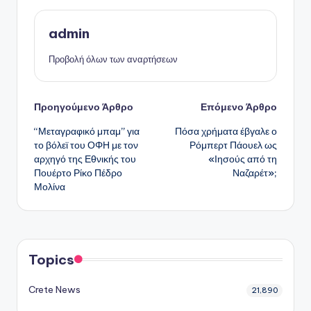
admin
Προβολή όλων των αναρτήσεων
Πλοήγηση
Προηγούμενο Άρθρο
Επόμενο Άρθρο
“Μεταγραφικό μπαμ” για
Πόσα χρήματα έβγαλε ο
δημοσιεύσεων
το βόλεϊ του ΟΦΗ με τον
Ρόμπερτ Πάουελ ως
αρχηγό της Εθνικής του
«Ιησούς από τη
Πουέρτο Ρίκο Πέδρο
Ναζαρέτ»;
Μολίνα
Topics
Crete News
21,890