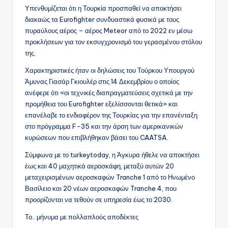
Υπενθυμίζεται ότι η Τουρκία προσπαθεί να αποκτήσει
διακαώς τα Eurofighter συνδυαστικά φυσικά με τους
πυραύλους αέρος – αέρος Meteor από το 2022 εν μέσω
προκλήσεων για τον εκσυγχρονισμό του γερασμένου στόλου
της.
Χαρακτηριστικές ήταν οι δηλώσεις του Τούρκου Υπουργού
Άμυνας Γιασάρ Γκιουλέρ στις 14 Δεκεμβρίου ο οποίος
ανέφερε ότι «οι τεχνικές διαπραγματεύσεις σχετικά με την
προμήθεια του Eurofighter εξελίσσονται θετικά» και
επανέλαβε το ενδιαφέρον της Τουρκίας για την επανένταξη
στο πρόγραμμα F-35 και την άρση των αμερικανικών
κυρώσεων που επιβλήθηκαν βάσει του CAATSA.
Σύμφωνα με το turkeytoday, η Άγκυρα ήθελε να αποκτήσει
έως και 40 μαχητικά αεροσκάφη, μεταξύ αυτών 20
μεταχειρισμένων αεροσκαφών Tranche 1 από το Ηνωμένο
Βασίλειο και 20 νέων αεροσκαφών Tranche 4, που
προορίζονται να τεθούν σε υπηρεσία έως το 2030.
Το.. μήνυμα με πολλαπλούς αποδέκτες