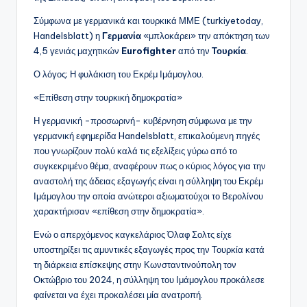
Σύμφωνα με γερμανικά και τουρκικά ΜΜΕ (turkiyetoday,
Handelsblatt) η
Γερμανία
«μπλοκάρει» την απόκτηση των
4,5 γενιάς μαχητικών
Eurofighter
από την
Τουρκία
.
Ο λόγος; Η φυλάκιση του Εκρέμ Ιμάμογλου.
«Επίθεση στην τουρκική δημοκρατία»
Η γερμανική -προσωρινή- κυβέρνηση σύμφωνα με την
γερμανική εφημερίδα Handelsblatt, επικαλούμενη πηγές
που γνωρίζουν πολύ καλά τις εξελίξεις γύρω από το
συγκεκριμένο θέμα, αναφέρουν πως ο κύριος λόγος για την
αναστολή της άδειας εξαγωγής είναι η σύλληψη του Εκρέμ
Ιμάμογλου την οποία ανώτεροι αξιωματούχοι το Βερολίνου
χαρακτήρισαν «επίθεση στην δημοκρατία».
Ενώ ο απερχόμενος καγκελάριος Όλαφ Σολτς είχε
υποστηρίξει τις αμυντικές εξαγωγές προς την Τουρκία κατά
τη διάρκεια επίσκεψης στην Κωνσταντινούπολη τον
Οκτώβριο του 2024, η σύλληψη του Ιμάμογλου προκάλεσε
φαίνεται να έχει προκαλέσει μία ανατροπή.