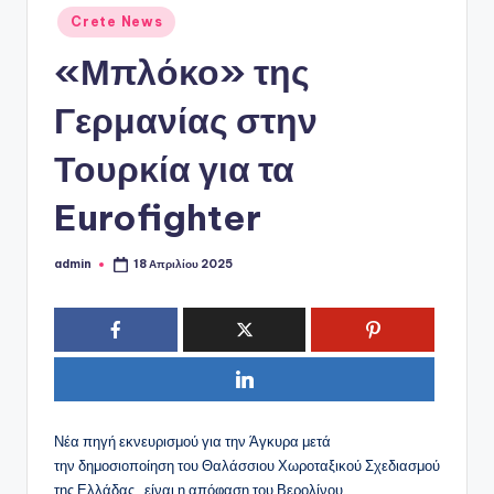
ό
Αναρτήθηκε
Crete News
P
σε
«Μπλόκο» της
o
r
Γερμανίας στην
t
Τουρκία για τα
a
Eurofighter
l
admin
18 Απριλίου 2025
Συγγραφέας:
Νέα πηγή εκνευρισμού για την Άγκυρα μετά
την δημοσιοποίηση του Θαλάσσιου Χωροταξικού Σχεδιασμού
της Ελλάδας, είναι η απόφαση του Βερολίνου.