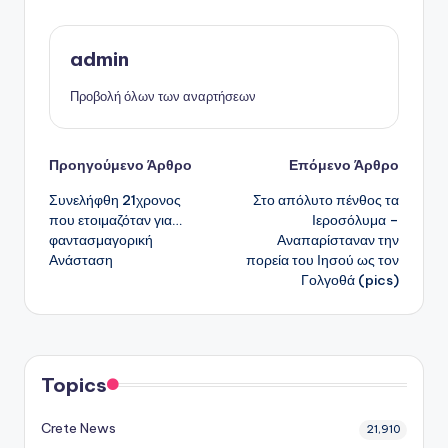
admin
Προβολή όλων των αναρτήσεων
Πλοήγηση
Προηγούμενο Άρθρο
Επόμενο Άρθρο
Συνελήφθη 21χρονος
Στο απόλυτο πένθος τα
δημοσιεύσεων
που ετοιμαζόταν για…
Ιεροσόλυμα –
φαντασμαγορική
Αναπαρίσταναν την
Ανάσταση
πορεία του Ιησού ως τον
Γολγοθά (pics)
Topics
Crete News
21,910