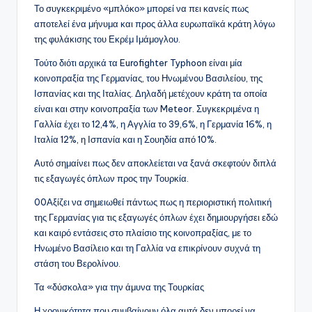
Το συγκεκριμένο «μπλόκο» μπορεί να πει κανείς πως
αποτελεί ένα μήνυμα και προς άλλα ευρωπαϊκά κράτη λόγω
της φυλάκισης του Εκρέμ Ιμάμογλου.
Τούτο διότι αρχικά τα Eurofighter Typhoon είναι μία
κοινοπραξία της Γερμανίας, του Ηνωμένου Βασιλείου, της
Ισπανίας και της Ιταλίας. Δηλαδή μετέχουν κράτη τα οποία
είναι και στην κοινοπραξία των Meteor. Συγκεκριμένα η
Γαλλία έχει το 12,4%, η Αγγλία το 39,6%, η Γερμανία 16%, η
Ιταλία 12%, η Ισπανία και η Σουηδία από 10%.
Αυτό σημαίνει πως δεν αποκλείεται να ξανά σκεφτούν διπλά
τις εξαγωγές όπλων προς την Τουρκία.
00Αξίζει να σημειωθεί πάντως πως η περιοριστική πολιτική
της Γερμανίας για τις εξαγωγές όπλων έχει δημιουργήσει εδώ
και καιρό εντάσεις στο πλαίσιο της κοινοπραξίας, με το
Ηνωμένο Βασίλειο και τη Γαλλία να επικρίνουν συχνά τη
στάση του Βερολίνου.
Τα «δύσκολα» για την άμυνα της Τουρκίας
Η χρονικότητα που συμβαίνουν όλα αυτά δεν μπορεί να