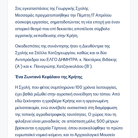
Στις εγκαταστάσεις της Γεωργικής Σχολής
Μεσσαράς πραγματοποιήθηκε την Πέμπτη 17 Απριλίου
σύσκεψη εργασίας, σηματοδοτώντας τη νέα εποχή για έναν
ιστορικό θεσμό που επί δεκαετίες αποτέλεσε σύμβολο
αγροτικής εκπαίδευσης στην Κρήτη.
Οικοδεσπότες της συνάντησης ήταν η Διευθύντρια της
Σχολής κα Στέλλα Χατζηγεωργίου, καθώς και οι δύο
Αντιπρόεδροι του ΕΛΓΟ ΔΗΜΗΤΡΑ, κ. Νεκτάριος Βιδάκης
(Α’) και κ. Παναγιώτης Χατζηνικολάου (Β’).
Ένα Ζωντανό Κεφάλαιο της Κρήτης
Η Σχολή, που φέτος συμπληρώνει 100 χρόνια λειτουργίας,
έχει βαθιά ριζωθεί στην αγροτική συνείδηση του τόπου. Από
εδώ ξεκίνησαν η γραβιέρα Κρήτης και η οργανωμένη
μελισσοκομία, ενώ συνέβαλε ουσιαστικά στη διαμόρφωση
της τοπικής αγροδιατροφικής ταυτότητας. Ο χώρος που τη
φιλοξενεί είναι μοναδικός: σε απόσταση μόλις 500 μέτρων
βρίσκονται η αρχαία Γόρτυνα, όπου ανακαλύφθηκε το πρώτο
ευρωπαϊκό νομικό κείμενο, και το Αρχαιολογικό Μουσείο