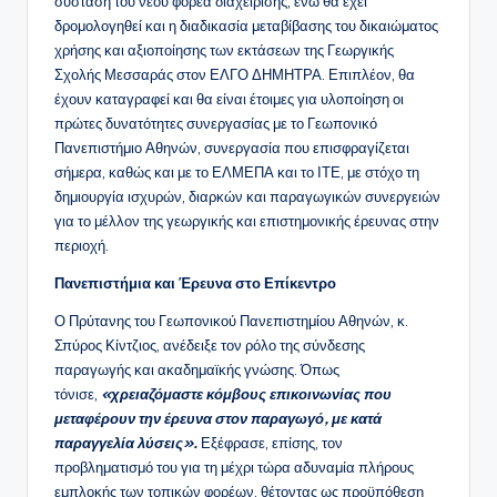
σύσταση του νέου φορέα διαχείρισης, ενώ θα έχει
δρομολογηθεί και η διαδικασία μεταβίβασης του δικαιώματος
χρήσης και αξιοποίησης των εκτάσεων της Γεωργικής
Σχολής Μεσσαράς στον ΕΛΓΟ ΔΗΜΗΤΡΑ. Επιπλέον, θα
έχουν καταγραφεί και θα είναι έτοιμες για υλοποίηση οι
πρώτες δυνατότητες συνεργασίας με το Γεωπονικό
Πανεπιστήμιο Αθηνών, συνεργασία που επισφραγίζεται
σήμερα, καθώς και με το ΕΛΜΕΠΑ και το ΙΤΕ, με στόχο τη
δημιουργία ισχυρών, διαρκών και παραγωγικών συνεργειών
για το μέλλον της γεωργικής και επιστημονικής έρευνας στην
περιοχή.
Πανεπιστήμια και Έρευνα στο Επίκεντρο
Ο Πρύτανης του Γεωπονικού Πανεπιστημίου Αθηνών, κ.
Σπύρος Κίντζιος, ανέδειξε τον ρόλο της σύνδεσης
παραγωγής και ακαδημαϊκής γνώσης. Όπως
τόνισε,
«χρειαζόμαστε κόμβους επικοινωνίας που
μεταφέρουν την έρευνα στον παραγωγό, με κατά
παραγγελία λύσεις».
Εξέφρασε, επίσης, τον
προβληματισμό του για τη μέχρι τώρα αδυναμία πλήρους
εμπλοκής των τοπικών φορέων, θέτοντας ως προϋπόθεση