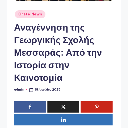
ό
P
Αναρτήθηκε
Crete News
o
σε
Αναγέννηση της
r
t
Γεωργικής Σχολής
a
Μεσσαράς: Από την
l
Ιστορία στην
Καινοτομία
admin
18 Απριλίου 2025
Συγγραφέας: