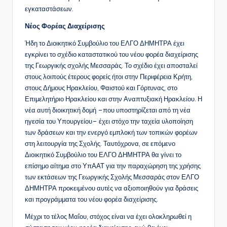
εγκαταστάσεων.
Νέος Φορέας Διαχείρισης
Ήδη το Διοικητικό Συμβούλιο του ΕΛΓΟ ΔΗΜΗΤΡΑ έχει
εγκρίνει το σχέδιο καταστατικού του νέου φορέα διαχείρισης
της Γεωργικής σχολής Μεσσαράς. Το σχέδιο έχει αποσταλεί
στους λοιπούς έτερους φορείς ήτοι στην Περιφέρεια Κρήτη,
στους Δήμους Ηρακλείου, Φαιστού και Γόρτυνας, στο
Επιμελητήριο Ηρακλείου και στην Αναπτυξιακή Ηρακλείου. Η
νέα αυτή διοικητική δομή –που υποστηρίζεται από τη νέα
ηγεσία του Υπουργείου– έχει στόχο την ταχεία υλοποίηση
των δράσεων και την ενεργό εμπλοκή των τοπικών φορέων
στη λειτουργία της Σχολής. Ταυτόχρονα, σε επόμενο
Διοικητικό Συμβούλιο του ΕΛΓΟ ΔΗΜΗΤΡΑ θα γίνει το
επίσημο αίτημα στο ΥπΑΑΤ για την παραχώρηση της χρήσης
των εκτάσεων της Γεωργικής Σχολής Μεσσαράς στον ΕΛΓΟ
ΔΗΜΗΤΡΑ προκειμένου αυτές να αξιοποιηθούν για δράσεις
και προγράμματα του νέου φορέα διαχείρισης.
Μέχρι το τέλος Μαΐου, στόχος είναι να έχει ολοκληρωθεί η