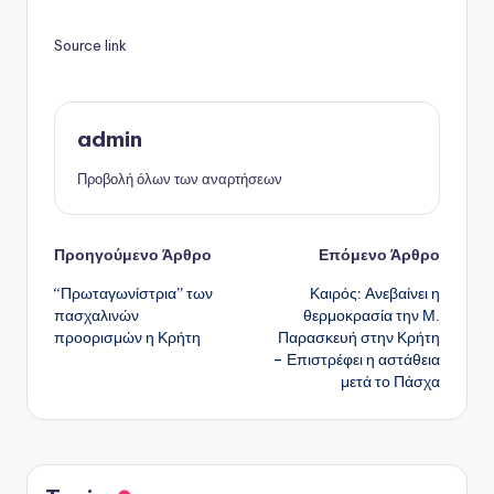
Source link
admin
Προβολή όλων των αναρτήσεων
Πλοήγηση
Προηγούμενο Άρθρο
Επόμενο Άρθρο
“Πρωταγωνίστρια” των
Καιρός: Ανεβαίνει η
δημοσιεύσεων
πασχαλινών
θερμοκρασία την Μ.
προορισμών η Κρήτη
Παρασκευή στην Κρήτη
– Επιστρέφει η αστάθεια
μετά το Πάσχα