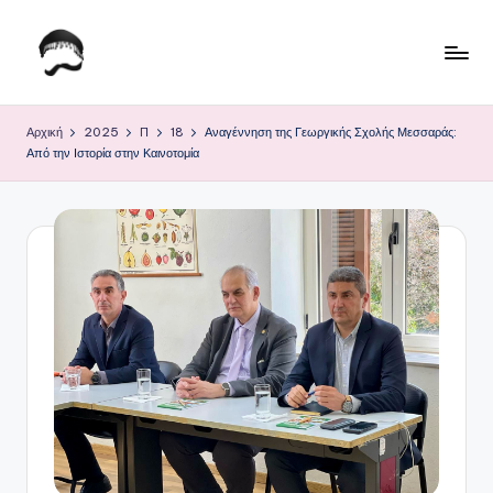
Μετάβαση
σε
Τ
Krhtikos.com
περιεχόμενο
ο
Αρχική
2025
Π
18
Αναγέννηση της Γεωργικής Σχολής Μεσσαράς:
Από την Ιστορία στην Καινοτομία
Κ
α
θ
η
μ
ε
ρ
ι
ν