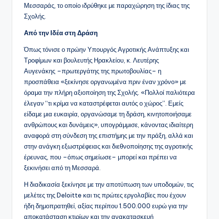
Μεσσαράς, το οποίο ιδρύθηκε με παραχώρηση της ίδιας της
Σχολής.
Από την Ιδέα στη Δράση
Όπως τόνισε ο πρώην Υπουργός Αγροτικής Ανάπτυξης και
Τροφίμων και βουλευτής Ηρακλείου, κ. Λευτέρης
Αυγενάκης –πρωτεργάτης της πρωτοβουλίας– η
προσπάθεια «ξεκίνησε οργανωμένα πριν έναν χρόνο» με
όραμα την πλήρη αξιοποίηση της Σχολής. «Πολλοί παλιότερα
έλεγαν “τι κρίμα να καταστρέφεται αυτός ο χώρος”. Εμείς
είδαμε μια ευκαιρία, οργανώσαμε τη δράση, κινητοποιήσαμε
ανθρώπους και δυνάμεις», υπογράμμισε, κάνοντας ιδιαίτερη
αναφορά στη σύνδεση της επιστήμης με την πράξη, αλλά και
στην ανάγκη εξωστρέφειας και διεθνοποίησης της αγροτικής
έρευνας, που –όπως σημείωσε– μπορεί και πρέπει να
ξεκινήσει από τη Μεσσαρά.
Η διαδικασία ξεκίνησε με την αποτύπωση των υποδομών, τις
μελέτες της Deloitte και τις πρώτες εργολαβίες που έχουν
ήδη δημοπρατηθεί, αξίας περίπου 1.500.000 ευρώ για την
αποκατάσταση κτιρίων και την ανακατασκευή