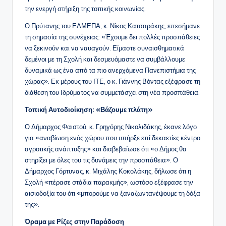
την ενεργή στήριξη της τοπικής κοινωνίας.
Ο Πρύτανης του ΕΛΜΕΠΑ, κ. Νίκος Κατσαράκης, επεσήμανε
τη σημασία της συνέχειας: «Έχουμε δει πολλές προσπάθειες
να ξεκινούν και να ναυαγούν. Είμαστε συναισθηματικά
δεμένοι με τη Σχολή και δεσμευόμαστε να συμβάλλουμε
δυναμικά ως ένα από τα πιο ανερχόμενα Πανεπιστήμια της
χώρας». Εκ μέρους του ΙΤΕ, ο κ. Γιάννης Βόντας εξέφρασε τη
διάθεση του Ιδρύματος να συμμετάσχει στη νέα προσπάθεια.
Τοπική Αυτοδιοίκηση: «Βάζουμε πλάτη»
Ο Δήμαρχος Φαιστού, κ. Γρηγόρης Νικολιδάκης, έκανε λόγο
για «αναβίωση ενός χώρου που υπήρξε επί δεκαετίες κέντρο
αγροτικής ανάπτυξης» και διαβεβαίωσε ότι «ο Δήμος θα
στηρίξει με όλες του τις δυνάμεις την προσπάθεια». Ο
Δήμαρχος Γόρτυνας, κ. Μιχάλης Κοκολάκης, δήλωσε ότι η
Σχολή «πέρασε στάδια παρακμής», ωστόσο εξέφρασε την
αισιοδοξία του ότι «μπορούμε να ξαναζωντανέψουμε τη δόξα
της».
Όραμα με Ρίζες στην Παράδοση