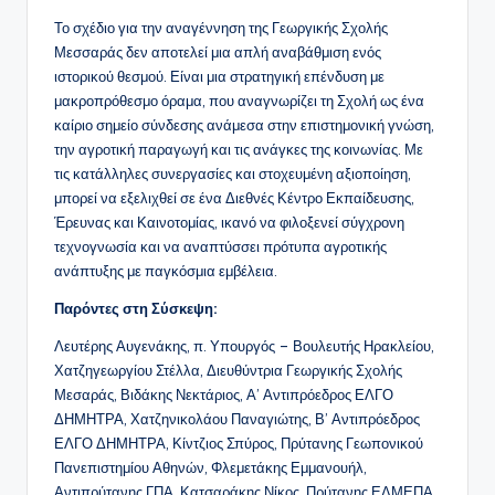
Το σχέδιο για την αναγέννηση της Γεωργικής Σχολής
Μεσσαράς δεν αποτελεί μια απλή αναβάθμιση ενός
ιστορικού θεσμού. Είναι μια στρατηγική επένδυση με
μακροπρόθεσμο όραμα, που αναγνωρίζει τη Σχολή ως ένα
καίριο σημείο σύνδεσης ανάμεσα στην επιστημονική γνώση,
την αγροτική παραγωγή και τις ανάγκες της κοινωνίας. Με
τις κατάλληλες συνεργασίες και στοχευμένη αξιοποίηση,
μπορεί να εξελιχθεί σε ένα Διεθνές Κέντρο Εκπαίδευσης,
Έρευνας και Καινοτομίας, ικανό να φιλοξενεί σύγχρονη
τεχνογνωσία και να αναπτύσσει πρότυπα αγροτικής
ανάπτυξης με παγκόσμια εμβέλεια.
Παρόντες στη Σύσκεψη:
Λευτέρης Αυγενάκης, π. Υπουργός – Βουλευτής Ηρακλείου,
Χατζηγεωργίου Στέλλα, Διευθύντρια Γεωργικής Σχολής
Μεσαράς, Βιδάκης Νεκτάριος, Α’ Αντιπρόεδρος ΕΛΓΟ
ΔΗΜΗΤΡΑ, Χατζηνικολάου Παναγιώτης, Β’ Αντιπρόεδρος
ΕΛΓΟ ΔΗΜΗΤΡΑ, Κίντζιος Σπύρος, Πρύτανης Γεωπονικού
Πανεπιστημίου Αθηνών, Φλεμετάκης Εμμανουήλ,
Αντιπρύτανης ΓΠΑ, Κατσαράκης Νίκος, Πρύτανης ΕΛΜΕΠΑ,