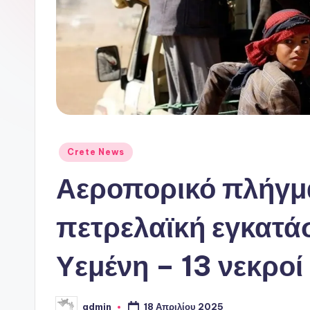
ι
ν
ό
P
o
Αναρτήθηκε
Crete News
r
σε
Αεροπορικό πλήγμ
t
a
πετρελαϊκή εγκατά
l
Υεμένη – 13 νεκροί
18 Απριλίου 2025
admin