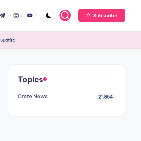
com
r.com
.me
instagram.com
youtube.com
Subscribe
υματίες
Topics
Crete News
21,854