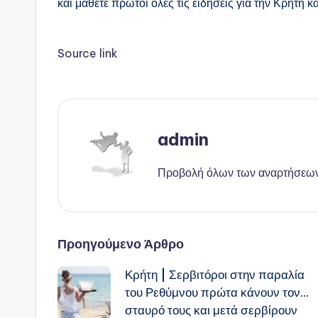
και μάθετε πρώτοι όλες τις ειδήσεις για την Κρήτη κα
Source link
admin
Προβολή όλων των αναρτήσεω
Πλοήγηση
Προηγούμενο Άρθρο
Κρήτη | Σερβιτόροι στην παραλία
δημοσιεύσεων
του Ρεθύμνου πρώτα κάνουν τον…
σταυρό τους και μετά σερβίρουν