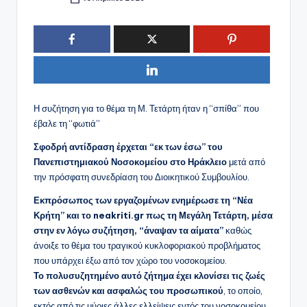
Συγγραφέας:
Η συζήτηση για το θέμα τη Μ. Τετάρτη ήταν η “σπίθα” που
έβαλε τη “φωτιά”
Σφοδρή αντίδραση έρχεται “εκ των έσω” του
Πανεπιστημιακού Νοσοκομείου στο Ηράκλειο
μετά από
την πρόσφατη συνεδρίαση του Διοικητικού Συμβουλίου.
Εκπρόσωπος των εργαζομένων ενημέρωσε τη “Νέα
Κρήτη” και το neakriti.gr πως τη Μεγάλη Τετάρτη, μέσα
στην εν λόγω συζήτηση, “άναψαν τα αίματα”
καθώς
άνοιξε το θέμα του τραγικού κυκλοφοριακού προβλήματος
που υπάρχει έξω από τον χώρο του νοσοκομείου.
Το πολυσυζητημένο αυτό ζήτημα έχει κλονίσει τις ζωές
των ασθενών και ασφαλώς του προσωπικού
, το οποίο,
εκτός από τις μύριες άλλες ελλείψεις εντός του νοσοκομείου,