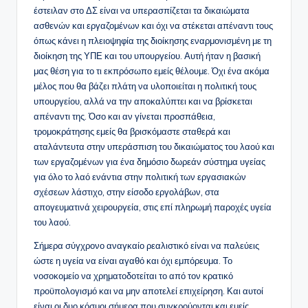
έστειλαν στο ΔΣ είναι να υπερασπίζεται τα δικαιώματα
ασθενών και εργαζομένων και όχι να στέκεται απέναντι τους
όπως κάνει η πλειοψηφία της διοίκησης εναρμονισμένη με τη
διοίκηση της ΥΠΕ και του υπουργείου. Αυτή ήταν η βασική
μας θέση για το τι εκπρόσωπο εμείς θέλουμε. Όχι ένα ακόμα
μέλος που θα βάζει πλάτη να υλοποιείται η πολιτική τους
υπουργείου, αλλά να την αποκαλύπτει και να βρίσκεται
απέναντι της. Όσο και αν γίνεται προσπάθεια,
τρομοκράτησης εμείς θα βρισκόμαστε σταθερά και
αταλάντευτα στην υπεράσπιση του δικαιώματος του λαού και
των εργαζομένων για ένα δημόσιο δωρεάν σύστημα υγείας
για όλο το λαό ενάντια στην πολιτική των εργασιακών
σχέσεων λάστιχο, στην είσοδο εργολάβων, στα
απογευματινά χειρουργεία, στις επί πληρωμή παροχές υγεία
του λαού.
Σήμερα σύγχρονο αναγκαίο ρεαλιστικό είναι να παλεύεις
ώστε η υγεία να είναι αγαθό και όχι εμπόρευμα. Το
νοσοκομείο να χρηματοδοτείται το από τον κρατικό
προϋπολογισμό και να μην αποτελεί επιχείρηση. Και αυτοί
είναι οι δυο κόσμοι σήμερα που συγκρούονται και εμείς