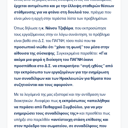
έρχεται αντιμέτωπο και με την έλλειψη σταθερών θέσεων
στάθμευσης για να φτάνει στη δουλειά του
, πράγμα που
είναι μόνο η αρχή στην τεράστια λίστα των προβλημάτων.
Όπως δήλωσε η
κ. Νάνσυ Τζαβάρα
, που εκπροσώπησε
τους εργαζόμενους στην εν λόγω συνάντηση, το πρόβλημα
είναι βαθύ στο Δ.Σ. του ΠΑΓΝΗ, τόσο πολύ που
το
προσωπικό νιώθει ότι “χάνει τη φωνή” του μέσα στην
αίθουσα της σύσκεψης
. Συγκεκριμένα παραθέτει:
«Για
ακόμα μια φορά η διοίκηση του ΠΑΓΝΗ έκανε
προσπάθεια στο Δ.Σ. να επικρατήσει “σιγή ιχθύος” από
την εκπρόσωπο των εργαζομένων για την ενημέρωση
των συναδέλφων και των Ηρακλειωτών για θέματα που
συζητιούνται και τους αφορούν».
Με τα λεγόμενά της μας εξιστορεί και την αντίδραση των
διοικητικών. Αναφέρει πως
η εκπρόσωπος «απειλήθηκε
να περάσει από Πειθαρχικό Συμβούλιο, για να μην
ενημερώσει τους συναδέλφους της»
και προσθέτει πως
υπήρξε στο παρελθόν
«αντίστοιχη στάση επίθεσης και
στον πρόεδρο του σωματείου, σε συναδέλφους που