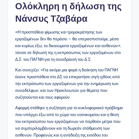
Ολόκληρη η δήλωση της
Νάνσυς Τζαβάρα
«Η προσπάθεια φίμωσης και τρομοκράτησης των
εργαζομένων δεν θα περάσει – θα υπερασπιστούμε, μέσα
και κυρίως έξω, τα δικαιώματα εργαζομένων και ασθενών»,
τόνισε σε δήλωσή της η εκπρόσωπος των εργαζομένων στο
Δ.Σ. του ΠΑΓΝΗ για τη συνεδρίασή του Δ.Σ.
Και συνεχίζει: «Για ακόμα μια φορά η διοίκηση του ΠΑΓΝΗ
έκανε προσπάθεια στο ΔΣ να επικρατήσει σιγή ιχθύος από
την εκπρόσωπο των εργαζομένων για την ενημέρωση των
συναδέλφων, και των Ηρακλειωτών για θέματα που
συζητιούνται και τους αφορούν.
Αφορμή στάθηκε η συζήτηση για το κυκλοφοριακό πρόβλημα
που υπάρχει έξω από το χώρο του νοσοκομείου και η θέση
του εκπροσώπου των εργαζομένων να παρθούν μέτρα που
να συμπεριλαμβάνουν και τη δωρεάν στάθμευση των
ασθενών. Προφανώς και η ανάδειξη της εισόδου του