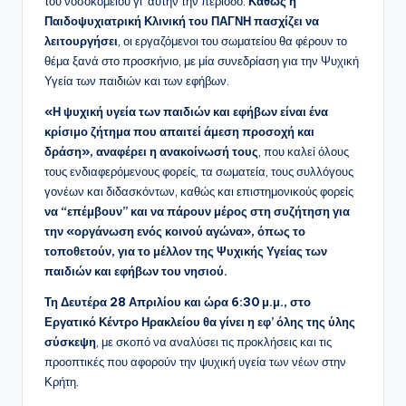
του νοσοκομείου γι’ αυτήν την περίοδο.
Καθώς η
Παιδοψυχιατρική Κλινική του ΠΑΓΝΗ πασχίζει να
λειτουργήσει
, οι εργαζόμενοι του σωματείου θα φέρουν το
θέμα ξανά στο προσκήνιο, με μία συνεδρίαση για την Ψυχική
Υγεία των παιδιών και των εφήβων.
«Η ψυχική υγεία των παιδιών και εφήβων είναι ένα
κρίσιμο ζήτημα που απαιτεί άμεση προσοχή και
δράση», αναφέρει η ανακοίνωσή τους
, που καλεί όλους
τους ενδιαφερόμενους φορείς, τα σωματεία, τους συλλόγους
γονέων και διδασκόντων, καθώς και επιστημονικούς φορείς
να “επέμβουν” και να πάρουν μέρος στη συζήτηση για
την «οργάνωση ενός κοινού αγώνα», όπως το
τοποθετούν, για το μέλλον της Ψυχικής Υγείας των
παιδιών και εφήβων του νησιού.
Τη Δευτέρα 28 Απριλίου και ώρα 6:30 μ.μ., στο
Εργατικό Κέντρο Ηρακλείου θα γίνει η εφ’ όλης της ύλης
σύσκεψη
, με σκοπό να αναλύσει τις προκλήσεις και τις
προοπτικές που αφορούν την ψυχική υγεία των νέων στην
Κρήτη.