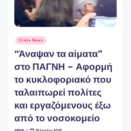
ό
P
o
r
t
Αναρτήθηκε
Crete News
σε
a
“Άναψαν τα αίματα”
l
στο ΠΑΓΝΗ – Αφορμή
το κυκλοφοριακό που
ταλαιπωρεί πολίτες
και εργαζόμενους έξω
από το νοσοκομείο
admin
18 Απριλίου 2025