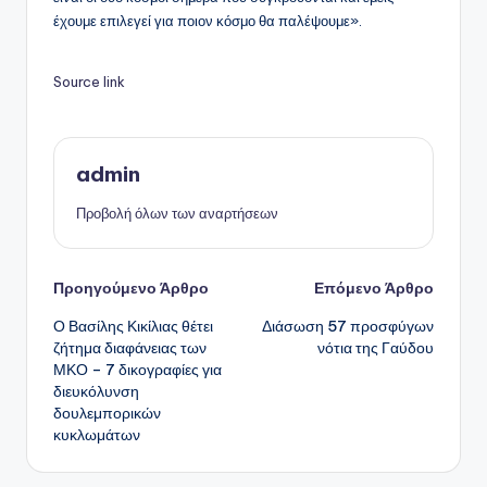
έχουμε επιλεγεί για ποιον κόσμο θα παλέψουμε».
Source link
admin
Προβολή όλων των αναρτήσεων
Πλοήγηση
Προηγούμενο Άρθρο
Επόμενο Άρθρο
Ο Βασίλης Κικίλιας θέτει
Διάσωση 57 προσφύγων
δημοσιεύσεων
ζήτημα διαφάνειας των
νότια της Γαύδου
ΜΚΟ – 7 δικογραφίες για
διευκόλυνση
δουλεμπορικών
κυκλωμάτων