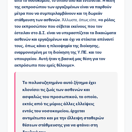
από το νοσοκομείο, το οποίο όλο και εντείνεται.
Η θέση
της εκπροσώπου των εργαζομένων είναι να παρθούν
μέτρα που να συμπεριλαμβάνουν και τη δωρεάν
στάθμευση των ασθενών.
Άλλωστε, όπως είπε,
«ο ρόλος
του εκπροσώπου που σέβεται εκείνους που τον
έστειλαν στο Δ.Σ. είναι να υπερασπίζεται τα δικαιώματα
ασθενών και εργαζομένων και όχι να στέκεται απέναντί
τους, όπως κάνει η πλειοψηφία της διοίκησης,
εναρμονισμένη με τη διοίκηση της Υ.ΠΕ. και του
υπουργείου. Αυτή ήταν η βασική μας θέση για τον
εκπρόσωπο που εμείς θέλουμε».
Το πολυσυζητημένο αυτό ζήτημα έχει
κλονίσει τις ζωές των ασθενών και
ασφαλώς του προσωπικού, το οποίο,
εκτός από τις μύριες άλλες ελλείψεις
εντός του νοσοκομείου, έρχεται
αντιμέτωπο και με την έλλειψη σταθερών
θέσεων στάθμευσης για να φτάνει στη
δουλειά του