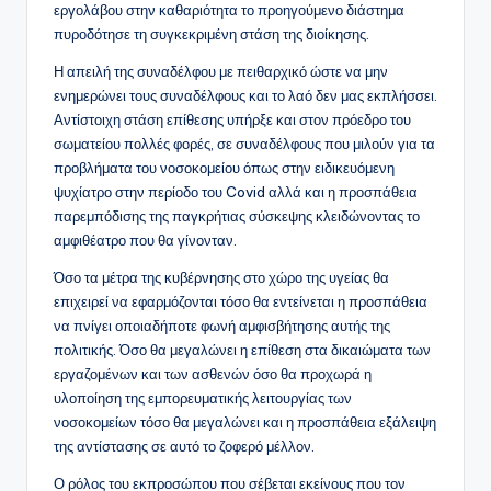
εργολάβου στην καθαριότητα το προηγούμενο διάστημα
πυροδότησε τη συγκεκριμένη στάση της διοίκησης.
Η απειλή της συναδέλφου με πειθαρχικό ώστε να μην
ενημερώνει τους συναδέλφους και το λαό δεν μας εκπλήσσει.
Αντίστοιχη στάση επίθεσης υπήρξε και στον πρόεδρο του
σωματείου πολλές φορές, σε συναδέλφους που μιλούν για τα
προβλήματα του νοσοκομείου όπως στην ειδικευόμενη
ψυχίατρο στην περίοδο του Covid αλλά και η προσπάθεια
παρεμπόδισης της παγκρήτιας σύσκεψης κλειδώνοντας το
αμφιθέατρο που θα γίνονταν.
Όσο τα μέτρα της κυβέρνησης στο χώρο της υγείας θα
επιχειρεί να εφαρμόζονται τόσο θα εντείνεται η προσπάθεια
να πνίγει οποιαδήποτε φωνή αμφισβήτησης αυτής της
πολιτικής. Όσο θα μεγαλώνει η επίθεση στα δικαιώματα των
εργαζομένων και των ασθενών όσο θα προχωρά η
υλοποίηση της εμπορευματικής λειτουργίας των
νοσοκομείων τόσο θα μεγαλώνει και η προσπάθεια εξάλειψη
της αντίστασης σε αυτό το ζοφερό μέλλον.
Ο ρόλος του εκπροσώπου που σέβεται εκείνους που τον