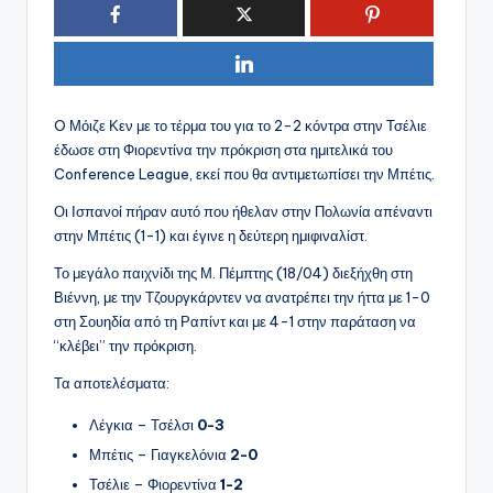
O Μόιζε Κεν με το τέρμα του για το 2-2 κόντρα στην Τσέλιε
έδωσε στη Φιορεντίνα την πρόκριση στα ημιτελικά του
Conference League, εκεί που θα αντιμετωπίσει την Μπέτις.
Οι Ισπανοί πήραν αυτό που ήθελαν στην Πολωνία απέναντι
στην Μπέτις (1-1) και έγινε η δεύτερη ημιφιναλίστ.
Το μεγάλο παιχνίδι της Μ. Πέμπτης (18/04) διεξήχθη στη
Βιέννη, με την Τζουργκάρντεν να ανατρέπει την ήττα με 1-0
στη Σουηδία από τη Ραπίντ και με 4-1 στην παράταση να
“κλέβει” την πρόκριση.
Τα αποτελέσματα:
Λέγκια – Τσέλσι
0-3
Μπέτις – Γιαγκελόνια
2-0
Τσέλιε – Φιορεντίνα
1-2