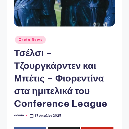
ό
P
o
r
t
Αναρτήθηκε
Crete News
σε
a
Τσέλσι –
l
Τζουργκάρντεν και
Μπέτις – Φιορεντίνα
στα ημιτελικά του
Conference League
admin
17 Απριλίου 2025
Συγγραφέας: