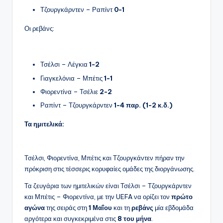
Τζουργκάρντεν – Ραπίντ
0-1
Οι ρεβάνς:
Τσέλσι – Λέγκια
1-2
Γιαγκελόνια – Μπέτις
1-1
Φιορεντίνα – Τσέλιε
2-2
Ραπίντ – Τζουργκάρντεν
1-4 παρ. (1-2 κ.δ.)
Τα ημιτελικά:
Τσέλσι, Φιορεντίνα, Μπέτις και Τζουργκάντεν πήραν την
πρόκριση στις τέσσερις κορυφαίες ομάδες της διοργάνωσης.
Τα ζευγάρια των ημιτελικών είναι Τσέλσι – Τζουργκάρντεν
και Μπέτις – Φιορεντίνα, με την UEFA να ορίζει τον
πρώτο
αγώνα
της σειράς στη
1 Μαΐου
και τη
ρεβάνς
μία εβδομάδα
αργότερα και συγκεκριμένα στις
8 του μήνα
.