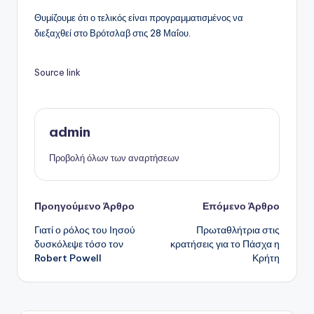
Θυμίζουμε ότι ο τελικός είναι προγραμματισμένος να
διεξαχθεί στο Βρότσλαβ στις 28 Μαΐου.
Source link
admin
Προβολή όλων των αναρτήσεων
Πλοήγηση
Προηγούμενο Άρθρο
Επόμενο Άρθρο
Γιατί ο ρόλος του Ιησού
Πρωταθλήτρια στις
δημοσιεύσεων
δυσκόλεψε τόσο τον
κρατήσεις για το Πάσχα η
Robert Powell
Κρήτη