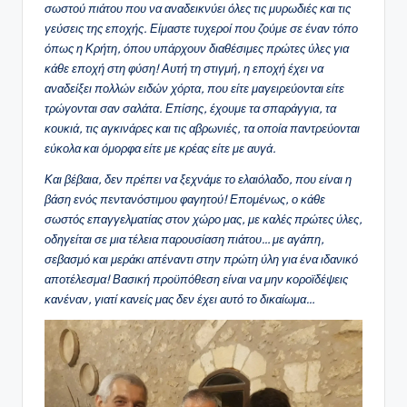
σωστού πιάτου που να αναδεικνύει όλες τις μυρωδιές και τις
γεύσεις της εποχής. Είμαστε τυχεροί που ζούμε σε έναν τόπο
όπως η Κρήτη, όπου υπάρχουν διαθέσιμες πρώτες ύλες για
κάθε εποχή στη φύση! Αυτή τη στιγμή, η εποχή έχει να
αναδείξει πολλών ειδών χόρτα, που είτε μαγειρεύονται είτε
τρώγονται σαν σαλάτα. Επίσης, έχουμε τα σπαράγγια, τα
κουκιά, τις αγκινάρες και τις αβρωνιές, τα οποία παντρεύονται
εύκολα και όμορφα είτε με κρέας είτε με αυγά.
Και βέβαια, δεν πρέπει να ξεχνάμε το ελαιόλαδο, που είναι η
βάση ενός πεντανόστιμου φαγητού! Επομένως, ο κάθε
σωστός επαγγελματίας στον χώρο μας, με καλές πρώτες ύλες,
οδηγείται σε μια τέλεια παρουσίαση πιάτου… με αγάπη,
σεβασμό και μεράκι απέναντι στην πρώτη ύλη για ένα ιδανικό
αποτέλεσμα! Βασική προϋπόθεση είναι να μην κοροϊδέψεις
κανέναν, γιατί κανείς μας δεν έχει αυτό το δικαίωμα…