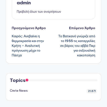
admin
Προβολή όλων των αναρτήσεων
Πλοήγηση
Προηγούμενο Άρθρο
Επόμενο Άρθρο
Καιρός: Ανεβαίνει η
Το Βατικανό γνώριζε από
δημοσιεύσεων
θερμοκρασία και στην
το 1955 τις καταγγελίες
Κρήτη – Αναλυτική
σε βάρος του αββά Πιερ
πρόγνωση μέχρι το
για σεξουαλική
Πάσχα
κακοποίηση
Topics
Crete News
21,871