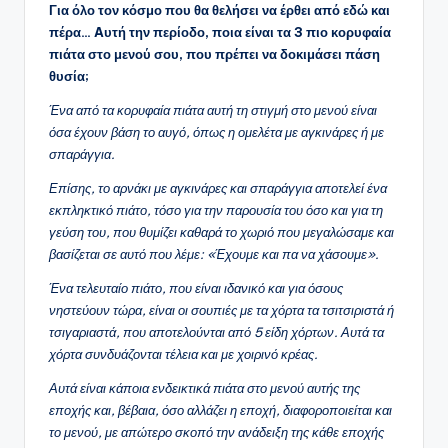
Για όλο τον κόσμο που θα θελήσει να έρθει από εδώ και
πέρα… Aυτή την περίοδο, ποια είναι τα 3 πιο κορυφαία
πιάτα στο μενού σου, που πρέπει να δοκιμάσει πάση
θυσία;
Ένα από τα κορυφαία πιάτα αυτή τη στιγμή στο μενού είναι
όσα έχουν βάση το αυγό, όπως η ομελέτα με αγκινάρες ή με
σπαράγγια.
Επίσης, το αρνάκι με αγκινάρες και σπαράγγια αποτελεί ένα
εκπληκτικό πιάτο, τόσο για την παρουσία του όσο και για τη
γεύση του, που θυμίζει καθαρά το χωριό που μεγαλώσαμε και
βασίζεται σε αυτό που λέμε: «Έχουμε και πα να χάσουμε».
Ένα τελευταίο πιάτο, που είναι ιδανικό και για όσους
νηστεύουν τώρα, είναι οι σουπιές με τα χόρτα τα τσιτσιριστά ή
τσιγαριαστά, που αποτελούνται από 5 είδη χόρτων. Αυτά τα
χόρτα συνδυάζονται τέλεια και με χοιρινό κρέας.
Αυτά είναι κάποια ενδεικτικά πιάτα στο μενού αυτής της
εποχής και, βέβαια, όσο αλλάζει η εποχή, διαφοροποιείται και
το μενού, με απώτερο σκοπό την ανάδειξη της κάθε εποχής