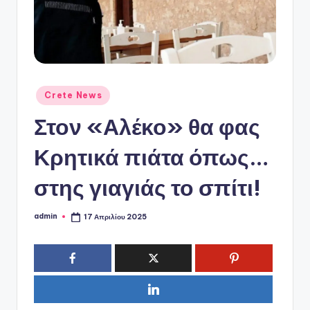
ό
P
o
r
t
Αναρτήθηκε
Crete News
σε
a
Στον «Αλέκο» θα φας
l
Κρητικά πιάτα όπως…
στης γιαγιάς το σπίτι!
admin
17 Απριλίου 2025
Συγγραφέας: