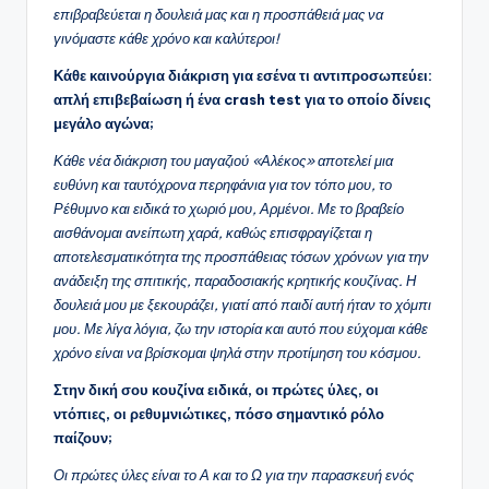
επιβραβεύεται η δουλειά μας και η προσπάθειά μας να
γινόμαστε κάθε χρόνο και καλύτεροι!
Κάθε καινούργια διάκριση για εσένα τι αντιπροσωπεύει:
απλή επιβεβαίωση ή ένα crash test για το οποίο δίνεις
μεγάλο αγώνα;
Κάθε νέα διάκριση του μαγαζιού «Αλέκος» αποτελεί μια
ευθύνη και ταυτόχρονα περηφάνια για τον τόπο μου, το
Ρέθυμνο και ειδικά το χωριό μου, Αρμένοι. Με το βραβείο
αισθάνομαι ανείπωτη χαρά, καθώς επισφραγίζεται η
αποτελεσματικότητα της προσπάθειας τόσων χρόνων για την
ανάδειξη της σπιτικής, παραδοσιακής κρητικής κουζίνας. Η
δουλειά μου με ξεκουράζει, γιατί από παιδί αυτή ήταν το χόμπι
μου. Με λίγα λόγια, ζω την ιστορία και αυτό που εύχομαι κάθε
χρόνο είναι να βρίσκομαι ψηλά στην προτίμηση του κόσμου.
Στην δική σου κουζίνα ειδικά, οι πρώτες ύλες, οι
ντόπιες, οι ρεθυμνιώτικες, πόσο σημαντικό ρόλο
παίζουν;
Οι πρώτες ύλες είναι το Α και το Ω για την παρασκευή ενός