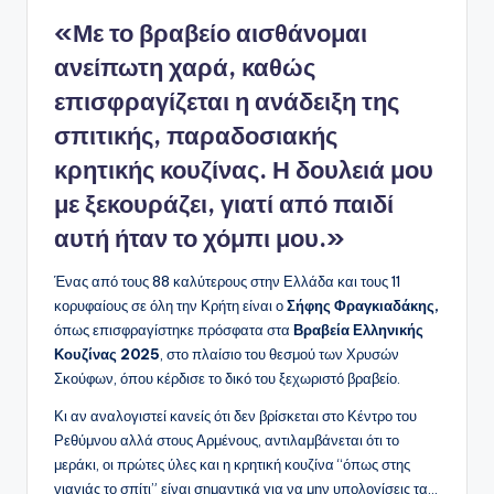
«Με το βραβείο αισθάνομαι
ανείπωτη χαρά, καθώς
επισφραγίζεται η ανάδειξη της
σπιτικής, παραδοσιακής
κρητικής κουζίνας. Η δουλειά μου
με ξεκουράζει, γιατί από παιδί
αυτή ήταν το χόμπι μου.»
Ένας από τους 88 καλύτερους στην Ελλάδα και τους 11
κορυφαίους σε όλη την Κρήτη είναι ο
Σήφης
Φραγκιαδάκης,
όπως επισφραγίστηκε πρόσφατα στα
Βραβεία Ελληνικής
Κουζίνας 2025
, στο πλαίσιο του θεσμού των Χρυσών
Σκούφων, όπου κέρδισε το δικό του ξεχωριστό βραβείο.
Κι αν αναλογιστεί κανείς ότι δεν βρίσκεται στο Κέντρο του
Ρεθύμνου αλλά στους Αρμένους, αντιλαμβάνεται ότι το
μεράκι, οι πρώτες ύλες και η κρητική κουζίνα “όπως στης
γιαγιάς το σπίτι” είναι σημαντικά για να μην υπολογίσεις τα…