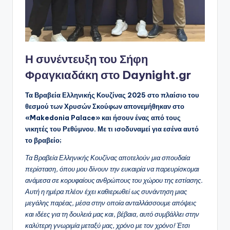
Η συνέντευξη του Σήφη
Φραγκιαδάκη στο Daynight.gr
Τα Βραβεία Ελληνικής Κουζίνας 2025 στο πλαίσιο του
θεσμού των Χρυσών Σκούφων απονεμήθηκαν στο
«Makedonia Palace» και ήσουν ένας από τους
νικητές του Ρεθύμνου. Με τι ισοδυναμεί για εσένα αυτό
το βραβείο;
Τα Βραβεία Ελληνικής Κουζίνας αποτελούν μια σπουδαία
περίσταση, όπου μου δίνουν την ευκαιρία να παρευρίσκομαι
ανάμεσα σε κορυφαίους ανθρώπους του χώρου της εστίασης.
Αυτή η ημέρα πλέον έχει καθιερωθεί ως συνάντηση μιας
μεγάλης παρέας, μέσα στην οποία ανταλλάσσουμε απόψεις
και ιδέες για τη δουλειά μας και, βέβαια, αυτό συμβάλλει στην
καλύτερη γνωριμία μεταξύ μας, χρόνο με τον χρόνο! Έτσι