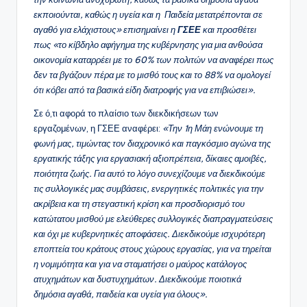
εκποιούνται, καθώς η υγεία και η Παιδεία μετατρέπονται σε
αγαθό για ελάχιστους» επισημαίνει η
ΓΣΕΕ
και προσθέτει
πως «το κίβδηλο αφήγημα της κυβέρνησης για μια ανθούσα
οικονομία καταρρέει με το 60% των πολιτών να αναφέρει πως
δεν τα βγάζουν πέρα με το μισθό τους και το 88% να ομολογεί
ότι κόβει από τα βασικά είδη διατροφής για να επιβιώσει».
Σε ό,τι αφορά το πλαίσιο των διεκδικήσεων των
εργαζομένων, η ΓΣΕΕ αναφέρει:
«Την 1η Μάη ενώνουμε τη
φωνή μας, τιμώντας τον διαχρονικό και παγκόσμιο αγώνα της
εργατικής τάξης για εργασιακή αξιοπρέπεια, δίκαιες αμοιβές,
ποιότητα ζωής. Για αυτό το λόγο συνεχίζουμε να διεκδικούμε
τις συλλογικές μας συμβάσεις, ενεργητικές πολιτικές για την
ακρίβεια και τη στεγαστική κρίση και προσδιορισμό του
κατώτατου μισθού με ελεύθερες συλλογικές διαπραγματεύσεις
και όχι με κυβερνητικές αποφάσεις. Διεκδικούμε ισχυρότερη
εποπτεία του κράτους στους χώρους εργασίας, για να τηρείται
η νομιμότητα και για να σταματήσει ο μαύρος κατάλογος
ατυχημάτων και δυστυχημάτων. Διεκδικούμε ποιοτικά
δημόσια αγαθά, παιδεία και υγεία για όλους».