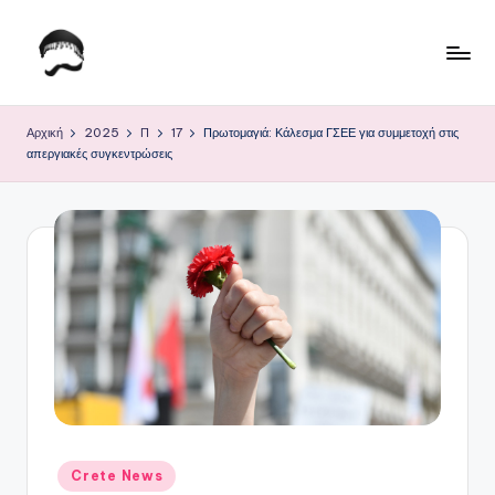
Μετάβαση
σε
Τ
Krhtikos.com
περιεχόμενο
ο
Αρχική
2025
Π
17
Πρωτομαγιά: Κάλεσμα ΓΣΕΕ για συμμετοχή στις
απεργιακές συγκεντρώσεις
Κ
α
θ
η
μ
ε
ρ
ι
ν
Αναρτήθηκε
Crete News
σε