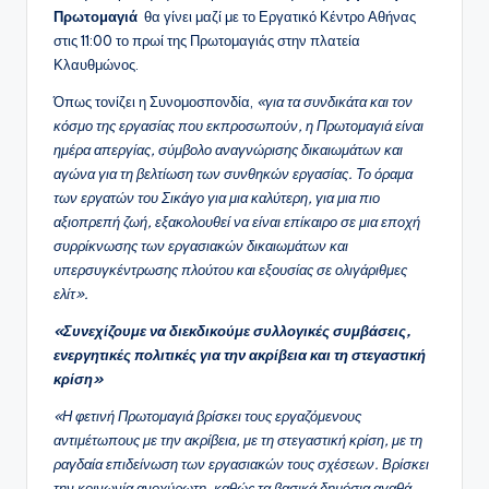
Πρωτομαγιά
θα γίνει μαζί με το Εργατικό Κέντρο Αθήνας
στις 11:00 το πρωί της Πρωτομαγιάς στην πλατεία
Κλαυθμώνος.
Όπως τονίζει η Συνομοσπονδία,
«για τα συνδικάτα και τον
κόσμο της εργασίας που εκπροσωπούν, η Πρωτομαγιά είναι
ημέρα απεργίας, σύμβολο αναγνώρισης δικαιωμάτων και
αγώνα για τη βελτίωση των συνθηκών εργασίας. Το όραμα
των εργατών του Σικάγο για μια καλύτερη, για μια πιο
αξιοπρεπή ζωή, εξακολουθεί να είναι επίκαιρο σε μια εποχή
συρρίκνωσης των εργασιακών δικαιωμάτων και
υπερσυγκέντρωσης πλούτου και εξουσίας σε ολιγάριθμες
ελίτ».
«Συνεχίζουμε να διεκδικούμε συλλογικές συμβάσεις,
ενεργητικές πολιτικές για την ακρίβεια και τη στεγαστική
κρίση»
«Η φετινή Πρωτομαγιά βρίσκει τους εργαζόμενους
αντιμέτωπους με την ακρίβεια, με τη στεγαστική κρίση, με τη
ραγδαία επιδείνωση των εργασιακών τους σχέσεων. Βρίσκει
την κοινωνία ανοχύρωτη, καθώς τα βασικά δημόσια αγαθά