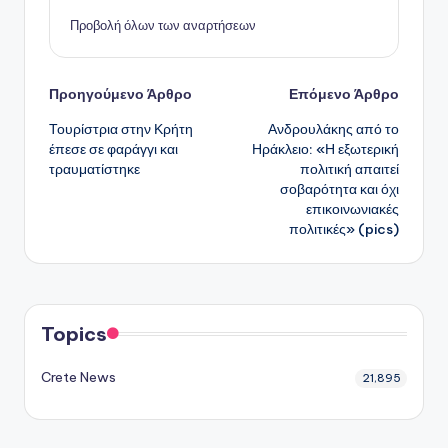
Προβολή όλων των αναρτήσεων
Πλοήγηση
Προηγούμενο Άρθρο
Επόμενο Άρθρο
Τουρίστρια στην Κρήτη
Ανδρουλάκης από το
δημοσιεύσεων
έπεσε σε φαράγγι και
Ηράκλειο: «Η εξωτερική
τραυματίστηκε
πολιτική απαιτεί
σοβαρότητα και όχι
επικοινωνιακές
πολιτικές» (pics)
Topics
Crete News
21,895