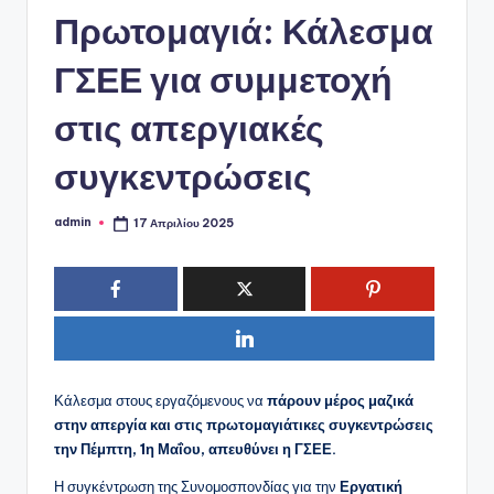
ό
Πρωτομαγιά: Κάλεσμα
P
ΓΣΕΕ για συμμετοχή
o
r
στις απεργιακές
t
συγκεντρώσεις
a
l
admin
17 Απριλίου 2025
Συγγραφέας:
Κάλεσμα στους εργαζόμενους να
πάρουν μέρος μαζικά
στην απεργία και στις πρωτομαγιάτικες συγκεντρώσεις
την Πέμπτη, 1η Μαΐου, απευθύνει η ΓΣΕΕ.
Η συγκέντρωση της Συνομοσπονδίας για την
Εργατική