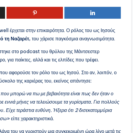
ell έρχεται στην επικαιρότητα. Ο ρόλος του ως Ιησούς
ό τη Ναζαρέτ,
του χάρισε παγκόσμια αναγνωσιμότητα.
νίστηκε στο podcast του θρύλου της Μάντσεστερ
ο, για παίκτες, αλλά και τις ελπίδες που τρέφει.
που αφορούσε τον ρόλο του ως Ιησού. Στο αν, λοιπόν, ο
ύσκολο της καριέρας του, εκείνος απάντησε:
ό που μπορώ να πω με βεβαιότητα είναι πως δεν ήταν ο
 εννιά μήνες να τελειώσουμε τα γυρίσματα. Για πολλούς
υ. Είχε τεράστια ευθύνη. Ήξερα ότι 2 δισεκατομμύρια
ύσ
ω» είπε χαρακτηριστικά.
λάνα του να γυριστούν μια συγκεκριμένη ώρα λίγο μετά τις