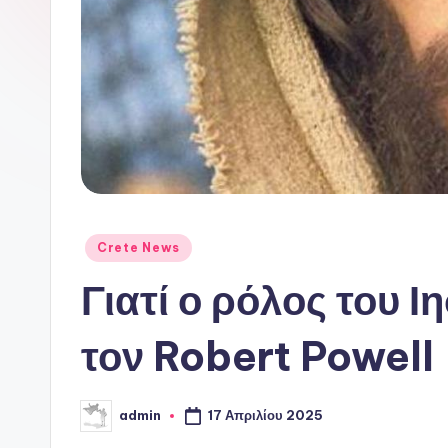
ι
ν
ό
P
o
r
Αναρτήθηκε
Crete News
t
σε
Γιατί ο ρόλος του 
a
τον Robert Powell
l
17 Απριλίου 2025
admin
Συγγραφέας: