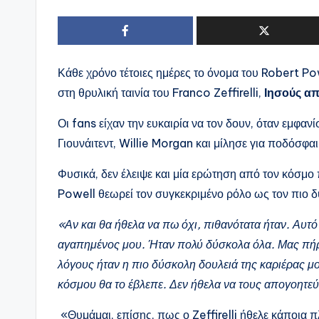
Κάθε χρόνο τέτοιες ημέρες το όνομα του Robert Pow
στη θρυλική ταινία του Franco Zeffirelli,
Ιησούς απ
Οι fans είχαν την ευκαιρία να τον δουν, όταν εμφα
Γιουνάιτεντ, Willie Morgan και μίλησε για ποδόσφαιρ
Φυσικά, δεν έλειψε και μία ερώτηση από τον κόσμο 
Powell θεωρεί τον συγκεκριμένο ρόλο ως τον πιο δ
«Αν και θα ήθελα να πω όχι, πιθανότατα ήταν. Αυτ
αγαπημένος μου. Ήταν πολύ δύσκολα όλα. Μας πήρε
λόγους ήταν η πιο δύσκολη δουλειά της καριέρας μο
κόσμου θα το έβλεπε. Δεν ήθελα να τους απογοητε
«Θυμάμαι, επίσης, πως ο Zeffirelli ήθελε κάποια π