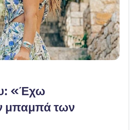
υ: «Έχω
ον μπαμπά των