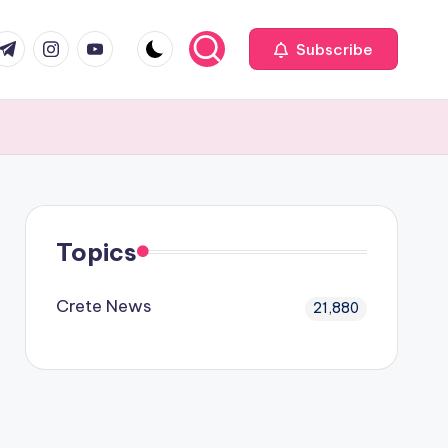
com
r.com
.me
instagram.com
youtube.com
Subscribe
Topics
Crete News
21,880