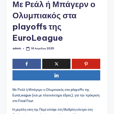
ό
Με Ρεάλ ή Μπάγερν ο
P
Ολυμπιακός στα
o
playoffs της
r
t
EuroLeague
a
admin
l
16 Απριλίου 2025
Συγγραφέας:
Με Ρεάλ ή Μπάγερν ο Ολυμπιακός στα playoffs της
EuroLeague (και με πλεονέκτημα έδρας), για την πρόκριση
στο Final Four.
H μεγάλη νίκη της Παρί απόψε στη Μαδρίτη κόντρα στη