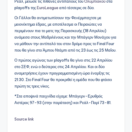
Ρεάλ, μείωσε τις πιθανές αντιπάλους του
Ολυμπιακού
στα
playoffs της
EuroLeague
από τέσσερις σε δύο.
Οι Γάλλοι θα αντιμετωπίσουν την Φενέρμπαχτσε με
μειονέκτημα έδρας, με αποτέλεσμα οι Πειραιώτες να
περιμένουν πια το ματς της Παρασκευής (18 Απριλίου)
ανάμεσα στους Μαδριλένους και την Μπάγερν Μονάχου για
να μάθουν την αντίπαλό του στον δρόμο προς το Final Four
που θα γίνει στο Άμπου Ντάμπι από τις 23 έως τις 25 Μαΐου.
Ο πρώτος αγώνας των playoffs θα γίνει στις 22 Απριλίου
στο ΣΕΦ, ενώ ο δεύτερος στις 24 Απριλίου. Και οι δύο
αναμετρήσεις έχουν προγραμματισμένη ώρα έναρξης τις
21:30. Στο Final Four θα προκριθεί η ομάδα που θα φτάσει
πρώτη τις τρεις νίκες.
*Στα αποψινά παιχνίδια είχαμε: Μπάγερν-Ερυθρός
Αστέρας 97-93 (στην παράταση) και Ρεάλ-Παρί 73-81.
Source link