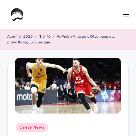
Μετάβαση
σε
Τ
Krhtikos.com
περιεχόμενο
ο
Αρχική
2025
Π
16
Με Ρεάλ ή Μπάγερν ο Ολυμπιακός στα
playoffs της EuroLeague
Κ
α
θ
η
μ
ε
ρ
ι
ν
Αναρτήθηκε
Crete News
σε