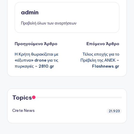
admin
Προβολή όλων των αναρτήσεων
Πλοήγηση
Προηγούμενο Άρθρο
Επόμενο Άρθρο
Η Κρήτη θωρακίζεται με
Τέλος εποχής για το
δημοσιεύσεων
«έξυπνα» drone για τις
Πρέβελη της ΑΝΕΚ –
πυρκαγιές – 2810.gr
Flashnews.gr
Topics
Crete News
21,923