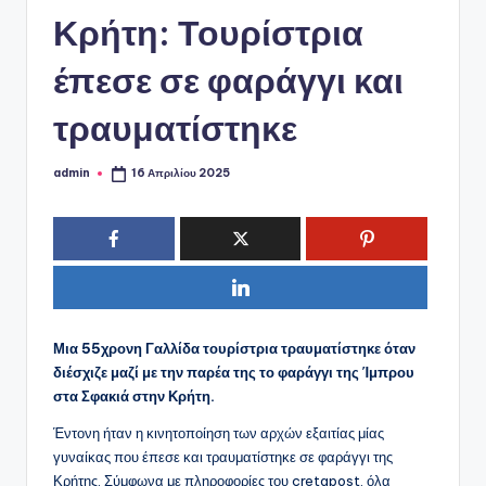
ό
Κρήτη: Τουρίστρια
P
o
έπεσε σε φαράγγι και
r
τραυματίστηκε
t
a
admin
16 Απριλίου 2025
Συγγραφέας:
l
Μια 55χρονη Γαλλίδα τουρίστρια τραυματίστηκε όταν
διέσχιζε μαζί με την παρέα της το φαράγγι της Ίμπρου
στα Σφακιά στην Κρήτη.
Έντονη ήταν η κινητοποίηση των αρχών εξαιτίας μίας
γυναίκας που έπεσε και τραυματίστηκε σε φαράγγι της
Κρήτης. Σύμφωνα με πληροφορίες του cretapost, όλα