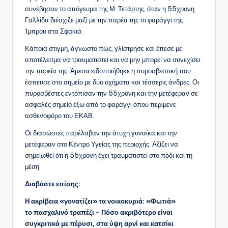
συνέβησαν το απόγευμα της Μ. Τετάρτης, όταν η 55χρονη
Γαλλίδα διέσχιζε μαζί με την παρέα της το φαράγγι της
Ίμπρου στα Σφακιά.
Κάποια στιγμή, άγνωστο πώς, γλίστρησε και έπεσε με
αποτέλεσμα να τραυματιστεί και να μην μπορεί να συνεχίσει
την πορεία της. Άμεσα ειδοποιήθηκε η πυροσβεστική που
έσπευσε στο σημείο με δύο οχήματα και τέσσερις άνδρες. Οι
πυροσβέστες εντόπισαν την 55χρονη και την μετέφεραν σε
ασφαλές σημείο έξω από το φαράγγι όπου περίμενε
ασθενοφόρο του ΕΚΑΒ.
Οι διασώστες παρέλαβαν την άτυχη γυναίκα και την
μετέφεραν στο Κέντρο Υγείας της περιοχής. Αξίζει να
σημειωθεί ότι η 55χρονη έχει τραυματιστεί στο πόδι και τη
μέση.
Διαβάστε επίσης:
Η ακρίβεια «γονατίζει» τα νοικοκυριά: «Φωτιά»
το πασχαλινό τραπέζι – Πόσο ακριβότερο είναι
συγκριτικά με πέρυσι, στα ύψη αρνί και κατσίκι