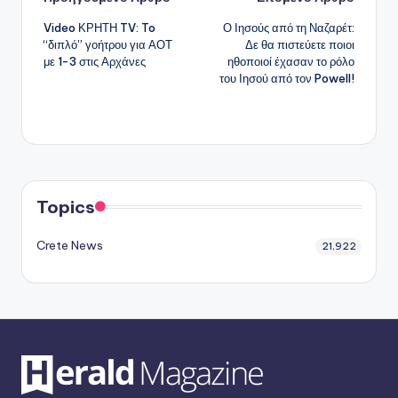
Πλοήγηση
Video ΚΡΗΤΗ TV: To
Ο Ιησούς από τη Ναζαρέτ:
δημοσιεύσεων
“διπλό” γοήτρου για ΑΟΤ
Δε θα πιστεύετε ποιοι
με 1-3 στις Αρχάνες
ηθοποιοί έχασαν το ρόλο
του Ιησού από τον Powell!
Topics
Crete News
21,922