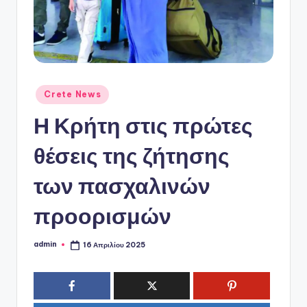
ό
P
o
r
t
Αναρτήθηκε
Crete News
σε
a
Η Κρήτη στις πρώτες
l
θέσεις της ζήτησης
των πασχαλινών
προορισμών
admin
16 Απριλίου 2025
Συγγραφέας: