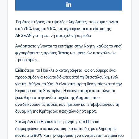
Γεμάτες πτήσεις και υψηλές πληρότητες, που κυμαίνονται
από 75% έως και 95%, καταγράφονται στο δίκτυο της
AEGEAN για τη φετινή πασχαλινή περίοδο
Ανάρπαστα γίνονται τα εισιτήρια στην Κρήτη, καθώς το νησί
φιγουράρει στις πρώτες θέσεις των φετινών πασχαλινών
προορισμών.
Ειδικότερα, το Ηράκλειο καταγράφεται ως ο νούμερο ένα
προορισμός για τους ταξιδιώτες από τη Θεσσαλονίκη, ενώ
για την Αθήνα, τα Χανιά είναι στην τρίτη θέση, πίσω από την
Κέρκυρα και τη Σαντορίνη. Η εικόνα αυτή αποτυπώνεται
ξεκάθαρα στα φετινά στοιχεία της Aegean, που
αναδεικνύουν τις τάσεις των ημερών και επιβεβαιώνουν τη
δυναμική της Κρήτης ως πασχαλινό hot spot.
Στο λιμάνι του Ηρακλείου, η κίνηση από Πειραιά
διαμορφώνεται σε ικανοποιητικά επίπεδα, με πληρότητες
κοντά στο 80% και την κορύφωση να αναμένεται το πρωί του