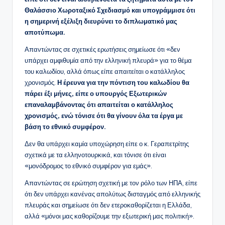
Θαλάσσιο Χωροταξικό Σχεδιασμό και υπογράμμισε ότι
η σημερινή εξέλιξη διευρύνει το διπλωματικό μας
αποτύπωμα.
Απαντώντας σε σχετικές ερωτήσεις σημείωσε ότι «δεν
υπάρχει αμφιθυμία από την ελληνική πλευρά» για το θέμα
του καλωδίου, αλλά όπως είπε απαιτείται ο κατάλληλος
χρονισμός.
Η έρευνα για την πόντιση του καλωδίου θα
πάρει έξι μήνες, είπε ο υπουργός Εξωτερικών
επαναλαμβάνοντας ότι απαιτείται ο κατάλληλος
χρονισμός, ενώ τόνισε ότι θα γίνουν όλα τα έργα με
βάση το εθνικό συμφέρον.
Δεν θα υπάρχει καμία υποχώρηση είπε ο κ. Γεραπετρίτης
σχετικά με τα ελληνοτουρκικά, και τόνισε ότι είναι
«μονόδρομος το εθνικό συμφέρον για εμάς».
Απαντώντας σε ερώτηση σχετική με τον ρόλο των ΗΠΑ, είπε
ότι δεν υπάρχει κανένας απολύτως δισταγμός από ελληνικής
πλευράς και σημείωσε ότι δεν ετεροκαθορίζεται η Ελλάδα,
αλλά «μόνοι μας καθορίζουμε την εξωτερική μας πολιτική».