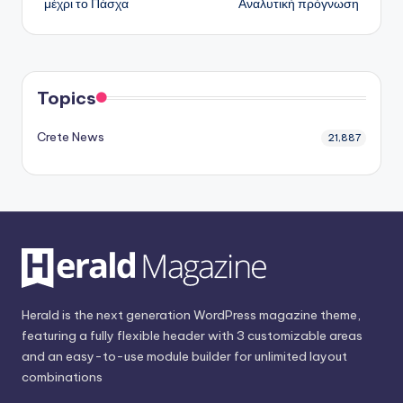
μέχρι το Πάσχα
Αναλυτική πρόγνωση
Topics
Crete News
21,887
Herald is the next generation WordPress magazine theme,
featuring a fully flexible header with 3 customizable areas
and an easy-to-use module builder for unlimited layout
combinations