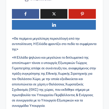
Συγγραφέας:
«Θα περίμενα μεγαλύτερη περισυλλογή από την
αντιπολίτευση. Η Ελλάδα φροντίζει στο πεδίο τα συμφέροντα
της»
«Η Ελλάδα ψηλώνει και μεγαλώνει το διπλωματικό της
αποτύπωμα» τόνισε ο υπουργός Εξωτερικών Γιώργος
Γεραπετρίτης απόψε σε συνέντευξη του, αναφερόμενος στην
πράξη συγκρότησης της Εθνικής Χωρικής Στρατηγικής για
τον Θαλάσσιο Χώρο, με την οποία εξειδικεύεται και
αποτυπώνεται σε χάρτη ο Θαλάσσιος Χωροταξικός
Σχεδιασμός (ΘΧΣ) της χώρας, που εκδόθηκε σήμερα με
πρωτοβουλία του Υπουργείου Περιβάλλοντος & Ενέργειας
σε συνεργασία με το Υπουργείο Εξωτερικών και τα
συναρμόδια Υπουργεία.