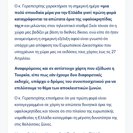
Ο κ. Γεραπετρίτης χαρακτήρισε τη σημερινή ημέρα
«μια
πολύ σπουδαία μέρα για την Ελλάδα γιατί πρώτη φορά
καταγράφονται τα απώτατα όρια της υφαλοκρηπίδας
της»
και μιλώντας στον τηλεοπτικό σταθμό Σκάι τόνισε ότι η
χώρα μας βαδίζει με βάση το διεθνές δίκαιο, ενώ είπε ότι ήταν
αναμενόμενη η σημερινή εξέλιξη αφού είναι γνωστό ότι
υπάρχει μια απόφαση του Ευρωπαϊκού Δικαστηρίου που
υποχρέωνε τη χώρα μας να εκδόσεις τους χάρτες έως τις 27
Απριλίου.
Αναφερόμενος και σε αντίστοιχο χάρτη που εξέδωσε η
Τουρκία, είπε πως εάν έχουμε δυο διαφορετικές
εκδοχές, υπάρχει ο δρόμος του συνυποσχετικού για να
επιλύσουμε το θέμα των αποκλειστικών ζωνών.
Ο κ. Γεραπετρίτης επισήμανε ότι για πρώτη φορά είναι
καταγεγραμμένα σε χάρτη τα απώτατα δυνητικά όρια της
υφαλοκρηπίδας και τόνισε ότι στο πλαίσιο της ευρωπαϊκής
νομοθεσίας η Ελλάδα καταγράφει τη μέγιστη δυνατότητα της
στις θαλάσσιες ζώνες.