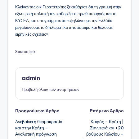
Κλείνοντας ο κ.Γεραπετρίτης ξεκαθάρισε ότι τη γραμμή στην
εξωτερική πολιτική την καθορίζει ο πρωθυπουργός και το
ΚΥΣΕΑ, και υπογράμμισε ότι «ψηλώνουμε την Ελλάδα
μεγαλώνουμε το διπλωματικό αποτύπωμα και θέλουμε
ειρηνικές σχέσεις».
Source link
admin
Προβολή όλων των αναρτήσεων
Πλοήγηση
Προηγούμενο Άρθρο
Επόμενο Άρθρο
Ανεβαίνει η θερμοκρασία
Καιρός – Κρήτη |
δημοσιεύσεων
και στην Κρήτη –
Συννεφιά και +20
Αναλυτική πρόγνωση
βαθμούς Κελσίου –