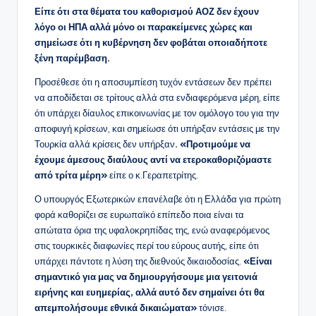
Είπε ότι στα θέματα του καθορισμού ΑΟΖ δεν έχουν
λόγο οι ΗΠΑ αλλά μόνο οι παρακείμενες χώρες και
σημείωσε ότι η κυβέρνηση δεν φοβάται οποιαδήποτε
ξένη παρέμβαση.
Προσέθεσε ότι η αποσυμπίεση τυχόν εντάσεων δεν πρέπει
να αποδίδεται σε τρίτους αλλά στα ενδιαφερόμενα μέρη, είπε
ότι υπάρχει δίαυλος επικοινωνίας με τον ομόλογο του για την
αποφυγή κρίσεων, και σημείωσε ότι υπήρξαν εντάσεις με την
Τουρκία αλλά κρίσεις δεν υπήρξαν
. «Προτιμούμε να
έχουμε άμεσους διαύλους αντί να ετεροκαθοριζόμαστε
από τρίτα μέρη»
είπε ο κ.Γεραπετρίτης.
Ο υπουργός Εξωτερικών επανέλαβε ότι η Ελλάδα για πρώτη
φορά καθορίζει σε ευρωπαϊκό επίπεδο ποια είναι τα
απώτατα όρια της υφαλοκρηπίδας της, ενώ αναφερόμενος
στις τουρκικές διαφωνίες περί του εύρους αυτής, είπε ότι
υπάρχει πάντοτε η λύση της διεθνούς δικαιοδοσίας.
«Είναι
σημαντικό για μας να δημιουργήσουμε μια γειτονιά
ειρήνης και ευημερίας, αλλά αυτό δεν σημαίνει ότι θα
απεμπολήσουμε εθνικά δικαιώματα»
τόνισε.