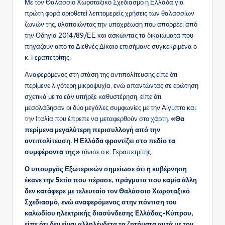
Με τον Θαλάσσιο Χωροταξικό Σχεδιασμό η Ελλάδα για
πρώτη φορά οριοθετεί λεπτομερείς χρήσεις των θαλασσίων
ζωνών της, υλοποιώντας την υποχρέωση που απορρέει από
την Οδηγία 2014/89/ΕΕ και ασκώντας τα δικαιώματα που
πηγάζουν από το Διεθνές Δίκαιο επισήμανε συγκεκριμένα ο
κ. Γεραπετρίτης.
Αναφερόμενος στη στάση της αντιπολίτευσης είπε ότι
περίμενε λιγότερη μικροψυχία, ενώ απαντώντας σε ερώτηση
σχετικά με το εάν υπήρξε καθυστέρηση, είπε ότι
μεσολάβησαν οι δύο μεγάλες συμφωνίες με την Αίγυπτο και
την Ιταλία που έπρεπε να μεταφερθούν στο χάρτη.
«Θα
περίμενα μεγαλύτερη περισυλλογή από την
αντιπολίτευση. Η Ελλάδα φροντίζει στο πεδίο τα
συμφέροντα της»
τόνισε ο κ. Γεραπετρίτης.
Ο υπουργός Εξωτερικών σημείωσε ότι η κυβέρνηση
έκανε την 5ετία που πέρασε, πράγματα που καμία άλλη
δεν κατάφερε με τελευταίο τον Θαλάσσιο Χωροταξικό
Σχεδιασμό, ενώ αναφερόμενος στην πόντιση του
καλωδίου ηλεκτρικής διασύνδεσης Ελλάδας-Κύπρου,
είπε ότι δεν είναι αλληλένδετα τα ζητήματα αυτά με τον