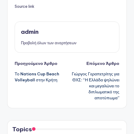
Source link
admin
Προβολή όλων των αναρτήσεων
Πλοήγηση
Προηγούμενο Άρθρο
Επόμενο Άρθρο
Το Nations Cup Beach
Γιώργος Γεραπετρίτης για
δημοσιεύσεων
Volleyball στην Κρήτη
ΘΧΣ: “Η Ελλάδα ψηλώνει
και μεγαλώνει το
διπλωματικό της
αποτύπωμα”
Topics