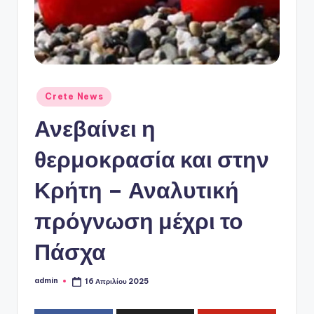
ό
P
o
r
t
Αναρτήθηκε
Crete News
σε
a
Ανεβαίνει η
l
θερμοκρασία και στην
Κρήτη – Αναλυτική
πρόγνωση μέχρι το
Πάσχα
admin
16 Απριλίου 2025
Συγγραφέας: