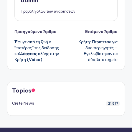
admin
Προβολή όλων των αναρτήσεων
Πλοήγηση
Προηγούμενο Άρθρο
Επόμενο Άρθρο
Έφυγε από τη ζωή ο
Κρήτη: Περιπέτεια για
δημοσιεύσεων
“πατέρας” της διάδοσης
δύο περιηγητές –
καλλιέργειας αλόης στην
Εγκλωβίστηκαν σε
Κρήτη (Video)
δύσβατο σημείο
Topics
Crete News
21,877