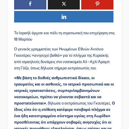
Το Ισραήλ άρχισε και πάλι τη στρατιωτική του επιχείρηση στις
18 Μαρτίου
Ο γενικός γραμματέας των Ηνωμένων Εθνών Αντόνιο
Γκουτέρες «ανησυχεί βαθιά» για το πλήγμα της Κυριακής
από ισραηλινές δυνάμεις στο νοσοκομείο Αλ-Αχλί Άραμπ
στη Γάζα, όπως δήλωσε σήμερα εκπρόσωπός του.
«Με βάση το διεθνές ανθρωπιστικό δίκαιο, οι
τραυματίες και οι ασθενείς, το ιατρικό προσωπικό και οι
ιατρικές εγκαταστάσεις, συμπεριλαμβανομένων
νοσοκομείων, πρέπει να γίνονται σεβαστά και να
προστατεύονται»
, δήλωσε ο εκπρόσωπος του Γκουτέρες.
Ο
ίδιος είπε ότι η επίθεση κατέφερε «σοβαρό πλήγμα σε
ένα ήδη κατεστραμμένο σύστημα υγείας στη Λωρίδα»
προσθέτοντας ότι υπάρχουν σοβαρές ανησυχίες ότι οι
ιατρικές προμήθειες εξαντλούνται, όπως επίσης και τα