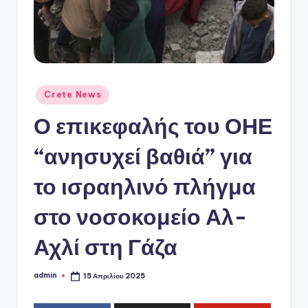
ό
P
o
r
t
Αναρτήθηκε
Crete News
σε
a
Ο επικεφαλής του ΟΗΕ
l
“ανησυχεί βαθιά” για
το ισραηλινό πλήγμα
στο νοσοκομείο Αλ-
Αχλί στη Γάζα
admin
15 Απριλίου 2025
Συγγραφέας: