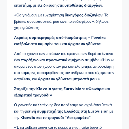
επιστήμη
, με εξειδίκευση στις
υποθέσεις διαζυγίων
.
«Θα γινόμουν με ευχαρίστηση
δικηγόρος διαζυγίων
. Το
βρίσκω συναρπαστικό, μου κινεί το ενδιαφέρον», δήλωσε
χαμογελώντας.
Ακραίες συμπεριφορές από θαυμάστριες – Γυναίκα
εισέβαλε στο καμαρίνι του και άρχισε να γδύνεται
Από τα χρόνια των πρώτων του εμφανίσεων θυμάται έντονα
ένα
παράξενο και προσωπικά αμήχανο συμβάν
: «Ήμουν
ακόμα νέος στον χώρο, όταν μια κοπέλα μπήκε απρόσκλητη
στο καμαρίνι, παραμερίζοντας τον άνθρωπο που είχαμε στην
ασφάλεια, και
άρχισε να γδύνεται μπροστά μου
.»
Στηρίζει την Klavdia για τη Eurovision: «Φωνάρα και
εξαιρετικό τραγούδι»
Ο γνωστός καλλιτέχνης δεν παρέλειψε να σχολιάσει θετικά
και τη
φετινή συμμετοχή της Ελλάδας στη Eurovision
με
την
Klavdia και το τραγούδι “Αστερομάτα”
.
«Έχει φοβερή φωνή και το κομμάτι είναι πολύ δυνατό.