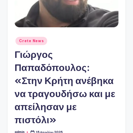
ό
P
o
r
t
Αναρτήθηκε
Crete News
σε
a
Γιώργος
l
Παπαδόπουλος:
«Στην Κρήτη ανέβηκα
να τραγουδήσω και με
απείλησαν με
πιστόλι»
admin
15 Απριλίου 2025