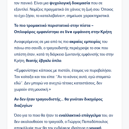
τον πανικό. Είναι μια
ψυχολογική δοκιμασία
που σε
εξαντλεί. Νομίζεις πραγματικά ότι χάνεις τη ζωή σου. Όποιος
το έχει ζήσει, το καταλαβαίνει», σημείωσε χαρακτηριστικά.
Το πιο τρομακτικό περιστατικό στην πίστα –
Οπλοφόρος εμφανίστηκε σε live εμφάνιση στην Κρήτη
Αναφερόμενος σε μια από τις πιο
ακραίες εμπειρίες
του
πάνω στο σανίδι, ο τραγουδιστής περιέγραψε το σοκ που
υπέστη όταν, κατά τη διάρκεια ζωντανής εμφάνισής του στην
Κρήτη,
θεατής έβγαλε όπλο
.
«Εμφανίστηκε κάποιος με πιστόλι, έτοιμος να πυροβολήσει.
Τον κοίταξα και του είπα: “Αν το κάνεις αυτό, εγώ σταματώ
εδώ”. Δεν μπορώ να ανεχτώ τέτοιες καταστάσεις, δεν
χωρούν στη μουσική.»
Αν δεν ήταν τραγουδιστής… θα γινόταν δικηγόρος
διαζυγίων
Όσο για το ποιο θα ήταν το
εναλλακτικό επάγγελμα
του, αν
δεν ακολουθούσε το τραγούδι, ο Γιώργος Παπαδόπουλος
αποκάλυψε πως θα τον ενδιέφερε ιδιαίτερα η
νομική