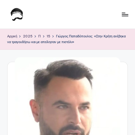
Μετάβαση
σε
Τ
Krhtikos.com
περιεχόμενο
ο
Αρχική
2025
Π
15
Γιώργος Παπαδόπουλος: «Στην Κρήτη ανέβηκα
να τραγουδήσω και με απείλησαν με πιστόλι»
Κ
α
θ
η
μ
ε
ρ
ι
ν