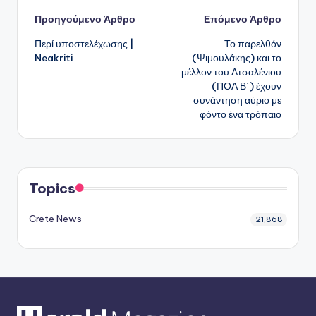
Πλοήγηση
Προηγούμενο Άρθρο
Επόμενο Άρθρο
Περί υποστελέχωσης |
Το παρελθόν
δημοσιεύσεων
Neakriti
(Ψιμουλάκης) και το
μέλλον του Ατσαλένιου
(ΠΟΑ Β΄) έχουν
συνάντηση αύριο με
φόντο ένα τρόπαιο
Topics
Crete News
21,868