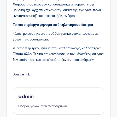
Χαίρομαι που περνούν και ουσιαστικά μηνύματα, γιατί η
μουσική έχει αρχίσει να χάνει την ουσία της, έχει γίνει πολύ
“ινσταγκραμική” και “τικτοκική”», ανέφερε.
Το πιο περίεργο μήνυμα από τηλεπαρουσιάστρια
Τέλος, μοιράστηκε μια παράδοξη επικοινωνία που είχε με
γνωστή παρουσιάστρια:
«Το πιο περίεργο μήνυμα ήταν απλά “Γιώργο, καλησπέρα”.
Τίποτα άλλο. Τελικά επικοινώνησε με τον μάνατζέρ μου, γιατί
δεν απάντησα, και του είπε ότι… δεν ανταποκρίθηκα!»
Source link
admin
Προβολή όλων των αναρτήσεων